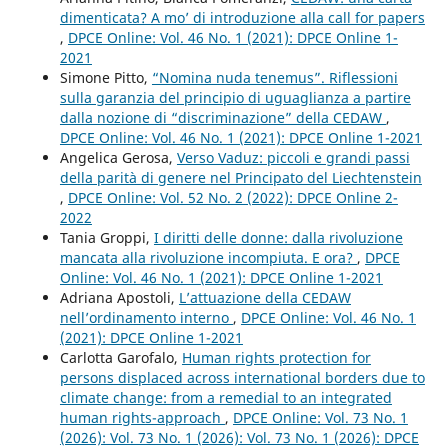
dimenticata? A mo’ di introduzione alla call for papers
,
DPCE Online: Vol. 46 No. 1 (2021): DPCE Online 1-
2021
Simone Pitto,
“Nomina nuda tenemus”. Riflessioni
sulla garanzia del principio di uguaglianza a partire
dalla nozione di “discriminazione” della CEDAW
,
DPCE Online: Vol. 46 No. 1 (2021): DPCE Online 1-2021
Angelica Gerosa,
Verso Vaduz: piccoli e grandi passi
della parità di genere nel Principato del Liechtenstein
,
DPCE Online: Vol. 52 No. 2 (2022): DPCE Online 2-
2022
Tania Groppi,
I diritti delle donne: dalla rivoluzione
mancata alla rivoluzione incompiuta. E ora?
,
DPCE
Online: Vol. 46 No. 1 (2021): DPCE Online 1-2021
Adriana Apostoli,
L’attuazione della CEDAW
nell’ordinamento interno
,
DPCE Online: Vol. 46 No. 1
(2021): DPCE Online 1-2021
Carlotta Garofalo,
Human rights protection for
persons displaced across international borders due to
climate change: from a remedial to an integrated
human rights-approach
,
DPCE Online: Vol. 73 No. 1
(2026): Vol. 73 No. 1 (2026): Vol. 73 No. 1 (2026): DPCE