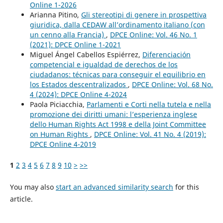
Online 1-2026
Arianna Pitino,
Gli stereotipi di genere in prospettiva
giuridica, dalla CEDAW all’ordinamento italiano (con
un cenno alla Francia)
,
DPCE Online: Vol. 46 No. 1
(2021): DPCE Online 1-2021
Miguel Ángel Cabellos Espiérrez,
Diferenciación
competencial e igualdad de derechos de los
ciudadanos: técnicas para conseguir el equilibrio en
los Estados descentralizados
,
DPCE Online: Vol. 68 No.
4 (2024): DPCE Online 4-2024
Paola Piciacchia,
Parlamenti e Corti nella tutela e nella
promozione dei diritti umani: l’esperienza inglese
dello Human Rights Act 1998 e della Joint Committee
on Human Rights
,
DPCE Online: Vol. 41 No. 4 (2019):
DPCE Online 4-2019
1
2
3
4
5
6
7
8
9
10
>
>>
You may also
start an advanced similarity search
for this
article.