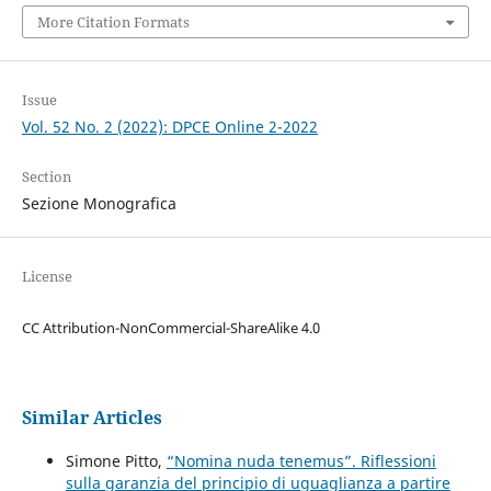
More Citation Formats
Issue
Vol. 52 No. 2 (2022): DPCE Online 2-2022
Section
Sezione Monografica
License
CC Attribution-NonCommercial-ShareAlike 4.0
Similar Articles
Simone Pitto,
“Nomina nuda tenemus”. Riflessioni
sulla garanzia del principio di uguaglianza a partire