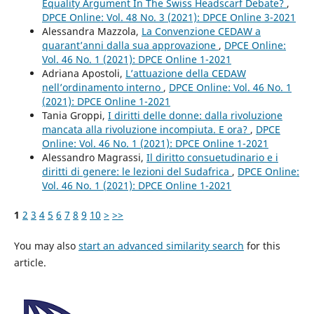
Equality Argument In The Swiss Headscarf Debate?
,
DPCE Online: Vol. 48 No. 3 (2021): DPCE Online 3-2021
Alessandra Mazzola,
La Convenzione CEDAW a
quarant’anni dalla sua approvazione
,
DPCE Online:
Vol. 46 No. 1 (2021): DPCE Online 1-2021
Adriana Apostoli,
L’attuazione della CEDAW
nell’ordinamento interno
,
DPCE Online: Vol. 46 No. 1
(2021): DPCE Online 1-2021
Tania Groppi,
I diritti delle donne: dalla rivoluzione
mancata alla rivoluzione incompiuta. E ora?
,
DPCE
Online: Vol. 46 No. 1 (2021): DPCE Online 1-2021
Alessandro Magrassi,
Il diritto consuetudinario e i
diritti di genere: le lezioni del Sudafrica
,
DPCE Online:
Vol. 46 No. 1 (2021): DPCE Online 1-2021
1
2
3
4
5
6
7
8
9
10
>
>>
You may also
start an advanced similarity search
for this
article.