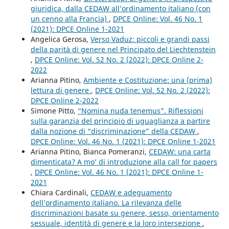
giuridica, dalla CEDAW all’ordinamento italiano (con
un cenno alla Francia)
,
DPCE Online: Vol. 46 No. 1
(2021): DPCE Online 1-2021
Angelica Gerosa,
Verso Vaduz: piccoli e grandi passi
della parità di genere nel Principato del Liechtenstein
,
DPCE Online: Vol. 52 No. 2 (2022): DPCE Online 2-
2022
Arianna Pitino,
Ambiente e Costituzione: una (prima)
lettura di genere
,
DPCE Online: Vol. 52 No. 2 (2022):
DPCE Online 2-2022
Simone Pitto,
“Nomina nuda tenemus”. Riflessioni
sulla garanzia del principio di uguaglianza a partire
dalla nozione di “discriminazione” della CEDAW
,
DPCE Online: Vol. 46 No. 1 (2021): DPCE Online 1-2021
Arianna Pitino, Bianca Pomeranzi,
CEDAW: una carta
dimenticata? A mo’ di introduzione alla call for papers
,
DPCE Online: Vol. 46 No. 1 (2021): DPCE Online 1-
2021
Chiara Cardinali,
CEDAW e adeguamento
dell’ordinamento italiano. La rilevanza delle
discriminazioni basate su genere, sesso, orientamento
sessuale, identità di genere e la loro intersezione
,