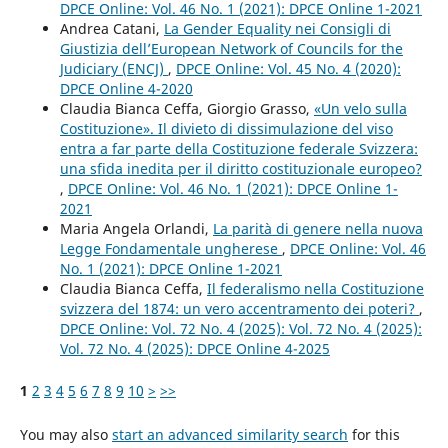
DPCE Online: Vol. 46 No. 1 (2021): DPCE Online 1-2021
Andrea Catani,
La Gender Equality nei Consigli di
Giustizia dell’European Network of Councils for the
Judiciary (ENCJ)
,
DPCE Online: Vol. 45 No. 4 (2020):
DPCE Online 4-2020
Claudia Bianca Ceffa, Giorgio Grasso,
«Un velo sulla
Costituzione». Il divieto di dissimulazione del viso
entra a far parte della Costituzione federale Svizzera:
una sfida inedita per il diritto costituzionale europeo?
,
DPCE Online: Vol. 46 No. 1 (2021): DPCE Online 1-
2021
Maria Angela Orlandi,
La parità di genere nella nuova
Legge Fondamentale ungherese
,
DPCE Online: Vol. 46
No. 1 (2021): DPCE Online 1-2021
Claudia Bianca Ceffa,
Il federalismo nella Costituzione
svizzera del 1874: un vero accentramento dei poteri?
,
DPCE Online: Vol. 72 No. 4 (2025): Vol. 72 No. 4 (2025):
Vol. 72 No. 4 (2025): DPCE Online 4-2025
1
2
3
4
5
6
7
8
9
10
>
>>
You may also
start an advanced similarity search
for this