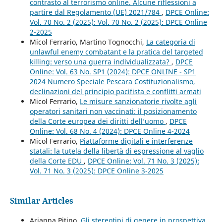
contrasto al terrorismo online. Alcune riflessioni a
partire dal Regolamento (UE) 2021/784
,
DPCE Online:
Vol. 70 No. 2 (2025): Vol. 70 No. 2 (2025): DPCE Online
2-2025
Micol Ferrario, Martino Tognocchi,
La categoria di
unlawful enemy combatant e la pratica del targeted
killing: verso una guerra individualizzata?
,
DPCE
Online: Vol. 63 No. SP1 (2024): DPCE ONLINE - SP1
2024 Numero Speciale Pescara Costituzionalismo,
declinazioni del principio pacifista e conflitti armati
Micol Ferrario,
Le misure sanzionatorie rivolte agli
operatori sanitari non vaccinati: il posizionamento
della Corte europea dei diritti dell’uomo
,
DPCE
Online: Vol. 68 No. 4 (2024): DPCE Online 4-2024
Micol Ferrario,
Piattaforme digitali e interferenze
statali: la tutela della libertà di espressione al vaglio
della Corte EDU
,
DPCE Online: Vol. 71 No. 3 (2025):
Vol. 71 No. 3 (2025): DPCE Online 3-2025
Similar Articles
Arianna Pitino,
Gli stereotipi di genere in prospettiva