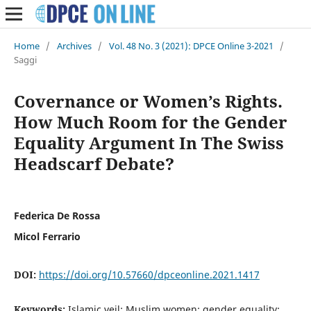
Home
/
Archives
/
Vol. 48 No. 3 (2021): DPCE Online 3-2021
/
Saggi
Covernance or Women’s Rights.
How Much Room for the Gender
Equality Argument In The Swiss
Headscarf Debate?
Federica De Rossa
Micol Ferrario
DOI:
https://doi.org/10.57660/dpceonline.2021.1417
Keywords:
Islamic veil; Muslim women; gender equality;