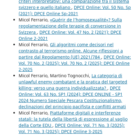
criteri interpretativi: una comparazione tra il sistema
svizzero e quello italiano
,
DPCE Online: Vol. 50 No. Sp
(2021): DPCE Online Sp-2021
Micol Ferrario,
«Guérir de l’homosexualité»? Sulla
regolamentazione delle terapie di conversione in
Svizzera
,
DPCE Online: Vol. 47 No. 2 (2021): DPCE
Online 2-2021
Micol Ferrario,
Gli algoritmi come decisori nel
contrasto al terrorismo online. Alcune riflessioni a
partire dal Regolamento (UE) 2021/784
,
DPCE Online:
Vol. 70 No. 2 (2025): Vol. 70 No. 2 (2025): DPCE Online
2-2025
Micol Ferrario, Martino Tognocchi,
La categoria di
unlawful enemy combatant e la pratica del targeted
killing: verso una guerra individualizzata?
,
DPCE
Online: Vol. 63 No. SP1 (2024): DPCE ONLINE - SP1
2024 Numero Speciale Pescara Costituzionalismo,
declinazioni del principio pacifista e conflitti armati
Micol Ferrario,
Piattaforme digitali e interferenze
statali: la tutela della libertà di espressione al vaglio
della Corte EDU
,
DPCE Online: Vol. 71 No. 3 (2025):
Vol. 71 No. 3 (2025): DPCE Online 3-2025