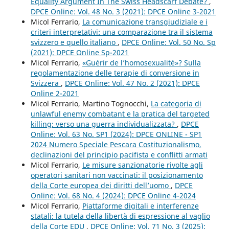
Equality Argument In The Swiss Headscarf Debate?
,
DPCE Online: Vol. 48 No. 3 (2021): DPCE Online 3-2021
Micol Ferrario,
La comunicazione transgiudiziale e i
criteri interpretativi: una comparazione tra il sistema
svizzero e quello italiano
,
DPCE Online: Vol. 50 No. Sp
(2021): DPCE Online Sp-2021
Micol Ferrario,
«Guérir de l’homosexualité»? Sulla
regolamentazione delle terapie di conversione in
Svizzera
,
DPCE Online: Vol. 47 No. 2 (2021): DPCE
Online 2-2021
Micol Ferrario, Martino Tognocchi,
La categoria di
unlawful enemy combatant e la pratica del targeted
killing: verso una guerra individualizzata?
,
DPCE
Online: Vol. 63 No. SP1 (2024): DPCE ONLINE - SP1
2024 Numero Speciale Pescara Costituzionalismo,
declinazioni del principio pacifista e conflitti armati
Micol Ferrario,
Le misure sanzionatorie rivolte agli
operatori sanitari non vaccinati: il posizionamento
della Corte europea dei diritti dell’uomo
,
DPCE
Online: Vol. 68 No. 4 (2024): DPCE Online 4-2024
Micol Ferrario,
Piattaforme digitali e interferenze
statali: la tutela della libertà di espressione al vaglio
della Corte EDU
,
DPCE Online: Vol. 71 No. 3 (2025):