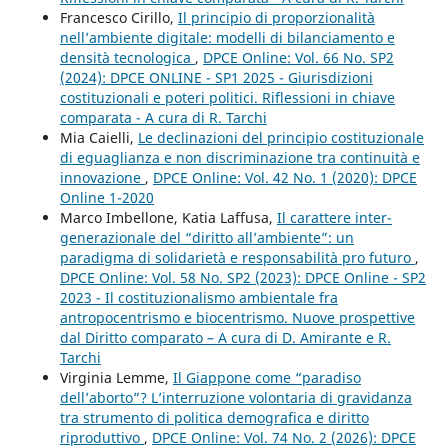
Francesco Cirillo,
Il principio di proporzionalità
nell’ambiente digitale: modelli di bilanciamento e
densità tecnologica
,
DPCE Online: Vol. 66 No. SP2
(2024): DPCE ONLINE - SP1 2025 - Giurisdizioni
costituzionali e poteri politici. Riflessioni in chiave
comparata - A cura di R. Tarchi
Mia Caielli,
Le declinazioni del principio costituzionale
di eguaglianza e non discriminazione tra continuità e
innovazione
,
DPCE Online: Vol. 42 No. 1 (2020): DPCE
Online 1-2020
Marco Imbellone, Katia Laffusa,
Il carattere inter-
generazionale del “diritto all’ambiente”: un
paradigma di solidarietà e responsabilità pro futuro
,
DPCE Online: Vol. 58 No. SP2 (2023): DPCE Online - SP2
2023 - Il costituzionalismo ambientale fra
antropocentrismo e biocentrismo. Nuove prospettive
dal Diritto comparato – A cura di D. Amirante e R.
Tarchi
Virginia Lemme,
Il Giappone come “paradiso
dell’aborto”? L’interruzione volontaria di gravidanza
tra strumento di politica demografica e diritto
riproduttivo
,
DPCE Online: Vol. 74 No. 2 (2026): DPCE