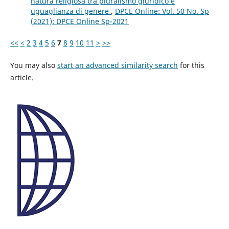
natura religiosa tra pluralismo giuridico e
uguaglianza di genere
,
DPCE Online: Vol. 50 No. Sp
(2021): DPCE Online Sp-2021
<<
<
2
3
4
5
6
7
8
9
10
11
>
>>
You may also
start an advanced similarity search
for this
article.