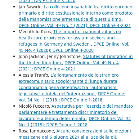
(2020): DPCE Online 3-2020
Jan Sawicki,
La collisione insanabile tra diritto europeo
primario e diritto costituzionale interno come prodotto
della manomissione ermeneutica di quest’ultimo
,
DPCE Online: Vol. 49 No. 4 (2021): DPCE Online 4-2021
Mechthild Roos,
The impact of national values on
health-care provisions for asylum seekers and
refugees in Germany and Sweden
,
DPCE Online: Vol.
45 No. 4 (2020): DPCE Online 4-2020
John Jackson, Jenny Johnstone,
Statutes of Limitation in
the United Kingdom
,
DPCE Online: Vol. 49 No. 4
(2021): DPCE Online 4-2021
Alessia Tranfo,
L’allontanamento dello straniero
extracomunitario soggiornante di lunga durata
condannato a pena detentiva: tra “automatismi
legislativi” e tutela dell’integrazione
,
DPCE Online:
Vol. 34 No. 1 (2018): DPCE Online 1-2018
Nicolò Fuccaro,
Aspettativa per l’esercizio del mandato
parlamentare e trattamento discriminatorio del
lavoratore a tempo determinato
,
DPCE Online: Vol. 34
No. 1 (2018): DPCE Online 1-2018
Rosa Iannaccone,
Alcune considerazioni sulle elezioni
messicane del 6 giugno 2021 alla luce della più