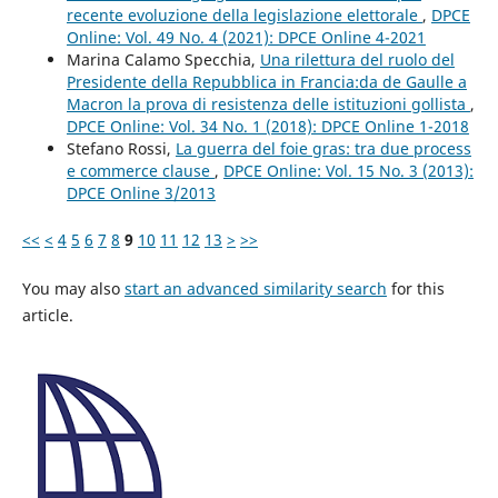
recente evoluzione della legislazione elettorale
,
DPCE
Online: Vol. 49 No. 4 (2021): DPCE Online 4-2021
Marina Calamo Specchia,
Una rilettura del ruolo del
Presidente della Repubblica in Francia:da de Gaulle a
Macron la prova di resistenza delle istituzioni gollista
,
DPCE Online: Vol. 34 No. 1 (2018): DPCE Online 1-2018
Stefano Rossi,
La guerra del foie gras: tra due process
e commerce clause
,
DPCE Online: Vol. 15 No. 3 (2013):
DPCE Online 3/2013
<<
<
4
5
6
7
8
9
10
11
12
13
>
>>
You may also
start an advanced similarity search
for this
article.