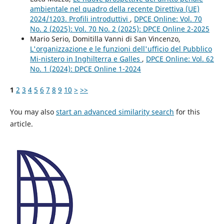
ambientale nel quadro della recente Direttiva (UE)
2024/1203. Profili introduttivi
,
DPCE Online: Vol. 70
No. 2 (2025): Vol. 70 No. 2 (2025): DPCE Online 2-2025
Mario Serio, Domitilla Vanni di San Vincenzo,
L'organizzazione e le funzioni dell'ufficio del Pubblico
Mi-nistero in Inghilterra e Galles
,
DPCE Online: Vol. 62
No. 1 (2024): DPCE Online 1-2024
1
2
3
4
5
6
7
8
9
10
>
>>
You may also
start an advanced similarity search
for this
article.