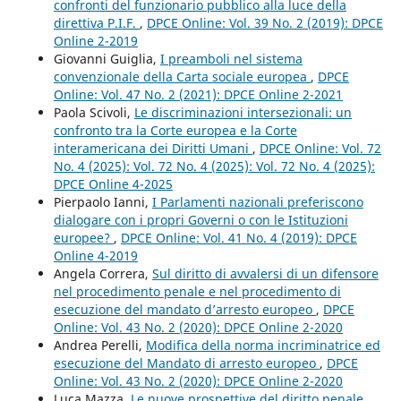
confronti del funzionario pubblico alla luce della
direttiva P.I.F.
,
DPCE Online: Vol. 39 No. 2 (2019): DPCE
Online 2-2019
Giovanni Guiglia,
I preamboli nel sistema
convenzionale della Carta sociale europea
,
DPCE
Online: Vol. 47 No. 2 (2021): DPCE Online 2-2021
Paola Scivoli,
Le discriminazioni intersezionali: un
confronto tra la Corte europea e la Corte
interamericana dei Diritti Umani
,
DPCE Online: Vol. 72
No. 4 (2025): Vol. 72 No. 4 (2025): Vol. 72 No. 4 (2025):
DPCE Online 4-2025
Pierpaolo Ianni,
I Parlamenti nazionali preferiscono
dialogare con i propri Governi o con le Istituzioni
europee?
,
DPCE Online: Vol. 41 No. 4 (2019): DPCE
Online 4-2019
Angela Correra,
Sul diritto di avvalersi di un difensore
nel procedimento penale e nel procedimento di
esecuzione del mandato d’arresto europeo
,
DPCE
Online: Vol. 43 No. 2 (2020): DPCE Online 2-2020
Andrea Perelli,
Modifica della norma incriminatrice ed
esecuzione del Mandato di arresto europeo
,
DPCE
Online: Vol. 43 No. 2 (2020): DPCE Online 2-2020
Luca Mazza,
Le nuove prospettive del diritto penale