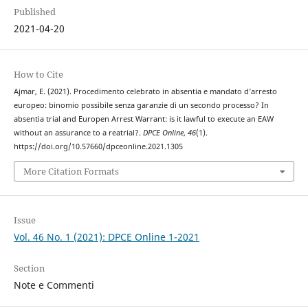
Published
2021-04-20
How to Cite
Ajmar, E. (2021). Procedimento celebrato in absentia e mandato d’arresto
europeo: binomio possibile senza garanzie di un secondo processo? In
absentia trial and Europen Arrest Warrant: is it lawful to execute an EAW
without an assurance to a reatrial?.
DPCE Online
,
46
(1).
https://doi.org/10.57660/dpceonline.2021.1305
More Citation Formats
Issue
Vol. 46 No. 1 (2021): DPCE Online 1-2021
Section
Note e Commenti