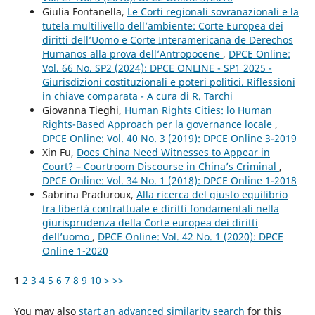
Giulia Fontanella,
Le Corti regionali sovranazionali e la
tutela multilivello dell’ambiente: Corte Europea dei
diritti dell’Uomo e Corte Interamericana de Derechos
Humanos alla prova dell’Antropocene
,
DPCE Online:
Vol. 66 No. SP2 (2024): DPCE ONLINE - SP1 2025 -
Giurisdizioni costituzionali e poteri politici. Riflessioni
in chiave comparata - A cura di R. Tarchi
Giovanna Tieghi,
Human Rights Cities: lo Human
Rights-Based Approach per la governance locale
,
DPCE Online: Vol. 40 No. 3 (2019): DPCE Online 3-2019
Xin Fu,
Does China Need Witnesses to Appear in
Court? – Courtroom Discourse in China’s Criminal
,
DPCE Online: Vol. 34 No. 1 (2018): DPCE Online 1-2018
Sabrina Praduroux,
Alla ricerca del giusto equilibrio
tra libertà contrattuale e diritti fondamentali nella
giurisprudenza della Corte europea dei diritti
dell’uomo
,
DPCE Online: Vol. 42 No. 1 (2020): DPCE
Online 1-2020
1
2
3
4
5
6
7
8
9
10
>
>>
You may also
start an advanced similarity search
for this