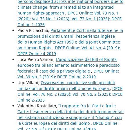
persons displaced across international borders due to
climate change: from a remedial to an integrated
human rights-approach
,
DPCE Online: Vol. 73 No. 1
(2026): Vol. 73 No. 1 (2026): Vol. 73 No. 1 (2026): DPCE
Online 1-2026
Paola Piciacchia,
Parlamenti e Corti nella tutela e nella
promozione dei diritti umani: l’esperienza inglese
dello Human Rights Act 1998 e della Joint Committee
on Human Rights
,
DPCE Online: Vol. 41 No. 4 (2019):
DPCE Online 4-2019
Luca Pietro Vanoni,
L’applicazione del Bill of Rights
europeo tra bilanciamento asimmetrico e paradosso
federale: il caso della privacy digitale
,
DPCE Online:
Vol. 39 No. 2 (2019): DPCE Online 2-2019
Ugo Villani,
Osservazioni conclusive sulle possibili
limitazioni ai diritti umani nell’Unione Europea
,
DPCE
Online: Vol. 70 No. 2 (2025): Vol. 70 No. 2 (2025): DPCE
Online 2-2025
Valentina Rostellato,
Il rapporto fra le Corti e fra le
Carte: l’esperienza della tutela dei diritti fondamentali
nel sistema costituzionale spagnolo e il “dialogo” con
la Corte europea dei diritti dell’uomo
,
DPCE Online:
Vol. 27 No. 3 (2016): DPCE Online 3/2016