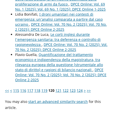
proliferazione di armi da fuoco
,
DPCE Online: Vol. 69
No. 1 (2025): Vol. 69 No. 1 (2025): DPCE Online 1-2025
Lidia Bonifati,
I droni umanitari nei contesti di
emergenza: un’analisi comparata a partire dal caso
ucraino
,
DPCE Online: Vol. 70 No. 2 (2025): Vol. 70 No.
2 (2025): DPCE Online 2-2025
Alessandra De Luca,
Le corti inglesi durante
l'emergenza sanitaria: tra deferenza e controllo di
ragionevolezza
,
DPCE Online: Vol. 70 No. 2 (2025): Vol.
70 No. 2 (2025): DPCE Online 2-2025
Flavio Guella,
Quantificazione del trattamento
economico e indipendenza della magistratura, tra
rilevanza europea della questione (strumentale allo
stato di diritto) e ragioni di bilancio nazionali
,
DPCE
Online: Vol. 70 No. 2 (2025): Vol. 70 No. 2 (2025): DPCE
Online 2-2025
<<
<
115
116
117
118
119
120
121
122
123
124
>
>>
You may also
start an advanced similarity search
for this
article.