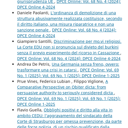
giurisprudenza UE
,
DPCE Online: Vol. 68 No. 4 (2024):
DPCE Online 4-2024
Daniele Paolanti,
L’ordinanza di demolizione di una
struttura abusivamente realizzata costituisce, secondo
il diritto italiano, una misura riparatrice e non una
sanzione penale
,
DPCE Online: Vol. 68 No. 4 (2024):
DPCE Online 4-2024
Giampiero Santilli,
Discriminazione per mo.vi religiosi.
La Corte EDU non si pronuncia sul divieto del burkini
senza il previo esperimento del ricorso in Cassazione
,
DPCE Online: Vol. 68 No. 4 (2024): DPCE Online 4-2024
Andrea De Petris,
Una Germania senza freno, ovvero:
trasformare una crisi in catarsi
,
DPCE Online: Vol. 69
No. 1 (2025): Vol. 69 No. 1 (2025): DPCE Online 1-2025
Prue Vines, Federico Lubian , Filippo Viglione,
A
Comparative Perspective on Obiter dicta: from
persuasive authority to seriously considered dicta
,
DPCE Online: Vol. 69 No. 1 (2025): Vol. 69 No. 1 (2025):
DPCE Online 1-2025
Flavio Guella,
Obblighi positivi e diritto alla vita in
ambito CEDU: l’aggravamento del sindacato della
Corte di Strasburgo per omessa prevenzione, da parte
delle forze polizia, di un rischio qualificato dalla