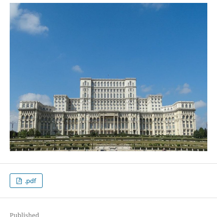
.pdf
Published