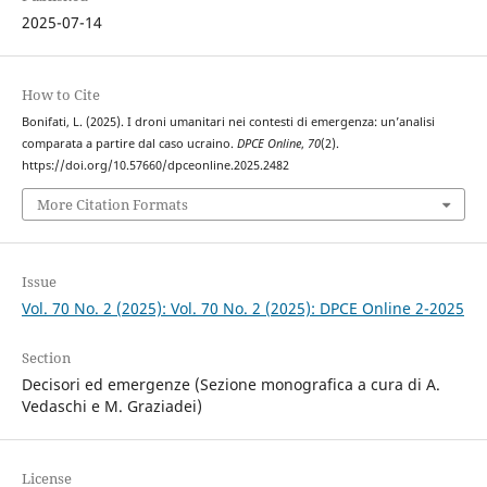
2025-07-14
How to Cite
Bonifati, L. (2025). I droni umanitari nei contesti di emergenza: un’analisi
comparata a partire dal caso ucraino.
DPCE Online
,
70
(2).
https://doi.org/10.57660/dpceonline.2025.2482
More Citation Formats
Issue
Vol. 70 No. 2 (2025): Vol. 70 No. 2 (2025): DPCE Online 2-2025
Section
Decisori ed emergenze (Sezione monografica a cura di A.
Vedaschi e M. Graziadei)
License