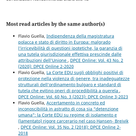
Most read articles by the same author(s)
Flavio Guella,
Indipendenza della magistratura
polacca e stato di diritto in Europa: malgrado
l’irricevibilità di questioni ipotetiche, la garanzia di
una tutela giurisdizionale effettiva prescinde dalle
attribuzioni dell’Unione
,
DPCE Online: Vol. 43 No. 2
(2020): DPCE Online 2-2020
Flavio Guella,
La Corte EDU sugli obblighi positivi di
protezione nella violenza di genere, tra inadeguatezze
strutturali dell’ordinamento bulgaro e standard di
tutela che evitino oneri di procedibilità a querela
,
DPCE Online: Vol. 60 No. 3 (2023): DPCE Online 3-2023
Flavio Guella,
Accertamento in concreto ed
inconoscibilità in astratto di cosa sia “detenzione
umana”: la Corte EDU su regime di isolamento e
(lamentato) rigore carcerario nel caso Hansen- Breivik
,
DPCE Online: Vol. 35 No. 2 (2018): DPCE Online 2-
2018