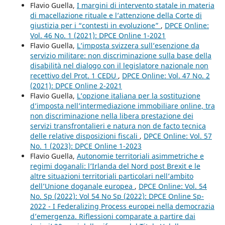
Flavio Guella,
I margini di intervento statale in materia
di macellazione rituale e l’attenzione della Corte di
giustizia per i “contesti in evoluzione”
,
DPCE Online:
Vol. 46 No. 1 (2021): DPCE Online 1-2021
Flavio Guella,
L’imposta svizzera sull’esenzione da
servizio militare: non discriminazione sulla base della
disabilità nel dialogo con il legislatore nazionale non
recettivo del Prot. 1 CEDU
,
DPCE Online: Vol. 47 No. 2
(2021): DPCE Online 2-2021
Flavio Guella,
L’opzione italiana per la sostituzione
d’imposta nell’intermediazione immobiliare online, tra
non discriminazione nella libera prestazione dei
servizi transfrontalieri e natura non de facto tecnica
delle relative disposizioni fiscali
,
DPCE Online: Vol. 57
No. 1 (2023): DPCE Online 1-2023
Flavio Guella,
Autonomie territoriali asimmetriche e
regimi doganali: l’Irlanda del Nord post Brexit e le
altre situazioni territoriali particolari nell’ambito
dell’Unione doganale europea
,
DPCE Online: Vol. 54
No. Sp (2022): Vol 54 No Sp (2022): DPCE Online Sp-
2022 - I Federalizing Process europei nella democrazia
d’emergenza. Riflessioni comparate a partire dai