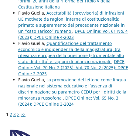
‘primi’ 20 anni della riforma del Titolo V della
Costituzione italiana
Flavio Guella,
Accettabilità (provvisoria) di infrazioni
UE motivate da ragioni interne di costituzionalità:
primato e superamento del precedente nazionale in
un “caso Taricco” rumeno
,
DPCE Online: Vol. 61 No. 4
(2023): DPCE Online 4-2023
Flavio Guella,
Quantificazione del trattamento
economico e indipendenza della magistratura, tra
rilevanza europea della questione (strumentale allo
stato di diritto) e ragioni di bilancio nazionali
,
DPCE
Online: Vol. 70 No. 2 (2025): Vol. 70 No. 2 (2025): DPCE
Online 2-2025
Flavio Guella,
La promozione del lettone come lingua
nazionale nel sistema educativo e l’assenza di
discriminazione su parametro CEDU per i diritti della
minoranza russofona
,
DPCE Online: Vol. 65 No. 3
(2024): DPCE Online 3-2024
1
2
3
>
>>