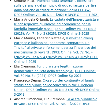
Simone Pitto,
“Nomina nuda tenemus”. Riflessioni
sulla garanzia del principio di uguaglianza a partire
dalla nozione di “discriminazione” della CEDAW
,
DPCE Online: Vol. 46 No. 1 (2021): DPCE Online 1-2021
Maria Angela Orlandi,
La caduta dell’Impero zarista e
le conseguenze giuridiche ed economiche per la
famiglia imperiale russa
,
DPCE Online: Vol. 71 No. 3
(2025): Vol. 71 No. 3 (2025): DPCE Online 3-2025
Mario Manna, Federico Raffaele,
Il whistleblowing
europeo e italiano nel panorama comparato: un
“invito” al private enforcement senza l’incentivo dei
meccanismi di reward
,
DPCE Online: Vol. 72 No. 4
(2025): Vol. 72 No. 4 (2025): Vol. 72 No. 4 (2025): DPCE
Online 4-2025
Elia Cremona,
Fonti private e legittimazione
democratica nell’età della tecnologia
,
DPCE Online:
Vol. 50 No. Sp (2021): DPCE Online Sp-2021
Francesco Deana,
Cross-border continuity of family
status and public policy concerns in the European
Union
,
DPCE Online: Vol. 40 No. 3 (2019): DPCE Online
3-2019
Andrea Simoncini, Elia Cremona,
La AI fra pubblico e
privato
,
DPCE Online: Vol. 51 No. 1 (2022): DPCE