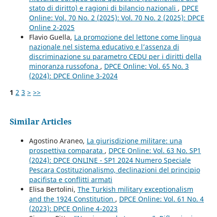
stato di diritto) e ragioni di bilancio nazionali
,
DPCE
Online: Vol. 70 No. 2 (2025): Vol. 70 No. 2 (2025): DPCE
Online 2-2025
Flavio Guella,
La promozione del lettone come lingua
nazionale nel sistema educativo e l’assenza di
discriminazione su parametro CEDU per i diritti della
minoranza russofona
,
DPCE Online: Vol. 65 No. 3
(2024): DPCE Online 3-2024
1
2
3
>
>>
Similar Articles
Agostino Araneo,
La giurisdizione militare: una
prospettiva comparata
,
DPCE Online: Vol. 63 No. SP1
(2024): DPCE ONLINE - SP1 2024 Numero Speciale
Pescara Costituzionalismo, declinazioni del principio
pacifista e conflitti armati
Elisa Bertolini,
The Turkish military exceptionalism
and the 1924 Constitution
,
DPCE Online: Vol. 61 No. 4
(2023): DPCE Online 4-2023