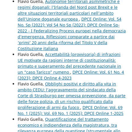
Flavio Guella,
Autonomie territoriali asimmetriche e
regimi doganali: l’Irlanda del Nord post Brexit e le
altre situazioni territoriali particolari nell’ambito
dell’Unione doganale europea
,
DPCE Online: Vol. 54
No. Sp (2022): Vol 54 No Sp (2022): DPCE Online Sp-
2022 - I Federalizing Process europei nella democrazia
d’emergenza. Riflessioni comparate a partire dai
‘primi’ 20 anni della riforma del Titolo V della
Costituzione italiana
Flavio Guella,
Accettabilità (provvisoria) di infrazioni
UE motivate da ragioni interne di costituzionalità:
primato e superamento del precedente nazionale in
un “caso Taricco” rumeno
,
DPCE Online: Vol. 61 No. 4
(2023): DPCE Online 4-2023
Flavio Guella,
Obblighi positivi e diritto alla vita in
ambito CEDU: l’aggravamento del sindacato della
Corte di Strasburgo per omessa prevenzione, da parte
delle forze polizia, di un rischio qualificato dalla
proliferazione di armi da fuoco
,
DPCE Online: Vol. 69
No. 1 (2025): Vol. 69 No. 1 (2025): DPCE Online 1-2025
Flavio Guella,
Quantificazione del trattamento
economico e indipendenza della magistratura, tra
rilevanza europea della questione (strumentale allo