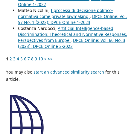
Online 1-2022
Matteo Nicolini,
I processi di decisione politico-
normativa come private lawmaking
,
DPCE Online: Vol.
57 No. 1 (2023): DPCE Online 1-2023
Costanza Nardocci,
Artificial Intelligence-based
Discrimination: Theoretical and Normative Responses.
Perspectives from Europe
,
DPCE Online: Vol. 60 No. 3
(2023): DPCE Online 3-2023
1
2
3
4
5
6
7
8
9
10
>
>>
You may also
start an advanced similarity search
for this
article.