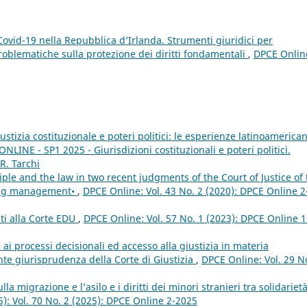
ovid-19 nella Repubblica d’Irlanda. Strumenti giuridici per
blematiche sulla protezione dei diritti fondamentali
,
DPCE Onlin
iustizia costituzionale e poteri politici: le esperienze latinoameric
NLINE - SP1 2025 - Giurisdizioni costituzionali e poteri politici.
R. Tarchi
iple and the law in two recent judgments of the Court of Justice of 
ing management•
,
DPCE Online: Vol. 43 No. 2 (2020): DPCE Online 2
nti alla Corte EDU
,
DPCE Online: Vol. 57 No. 1 (2023): DPCE Online 1
ai processi decisionali ed accesso alla giustizia in materia
ente giurisprudenza della Corte di Giustizia
,
DPCE Online: Vol. 29 N
la migrazione e l’asilo e i diritti dei minori stranieri tra solidariet
5): Vol. 70 No. 2 (2025): DPCE Online 2-2025