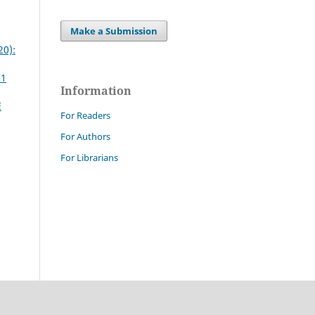
Make a Submission
20):
 1
Information
E
For Readers
For Authors
For Librarians