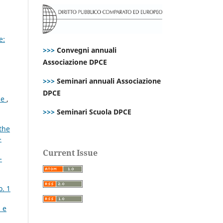
e:
>>>
Convegni annuali
Associazione DPCE
>>>
Seminari annuali Associazione
DPCE
ane
,
>>>
Seminari Scuola DPCE
the
-
Current Issue
-
o. 1
à e