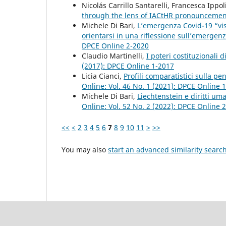
Nicolás Carrillo Santarelli, Francesca Ippol
through the lens of IACtHR pronounceme
Michele Di Bari,
L’emergenza Covid-19 “vista
orientarsi in una riflessione sull’emergen
DPCE Online 2-2020
Claudio Martinelli,
I poteri costituzionali d
(2017): DPCE Online 1-2017
Licia Cianci,
Profili comparatistici sulla pe
Online: Vol. 46 No. 1 (2021): DPCE Online 
Michele Di Bari,
Liechtenstein e diritti um
Online: Vol. 52 No. 2 (2022): DPCE Online 
<<
<
2
3
4
5
6
7
8
9
10
11
>
>>
You may also
start an advanced similarity searc