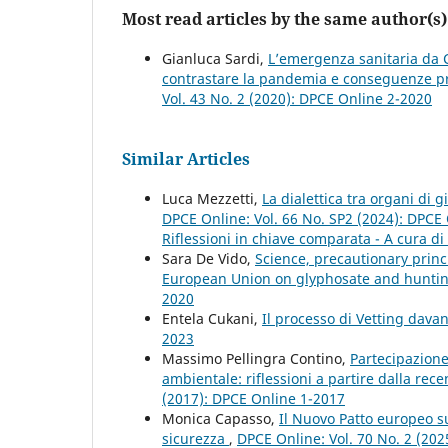
Most read articles by the same author(s)
Gianluca Sardi,
L’emergenza sanitaria da C
contrastare la pandemia e conseguenze pro
Vol. 43 No. 2 (2020): DPCE Online 2-2020
Similar Articles
Luca Mezzetti,
La dialettica tra organi di g
DPCE Online: Vol. 66 No. SP2 (2024): DPCE O
Riflessioni in chiave comparata - A cura di 
Sara De Vido,
Science, precautionary princ
European Union on glyphosate and hunt
2020
Entela Cukani,
Il processo di Vetting dava
2023
Massimo Pellingra Contino,
Partecipazione 
ambientale: riflessioni a partire dalla rec
(2017): DPCE Online 1-2017
Monica Capasso,
Il Nuovo Patto europeo sul
sicurezza
,
DPCE Online: Vol. 70 No. 2 (202