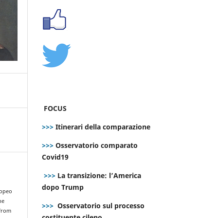
FOCUS
>>>
Itinerari della comparazione
>>>
Osservatorio comparato
Covid19
>>>
La transizione: l’America
dopo Trump
ropeo
he
>>>
Osservatorio sul processo
 from
costituente cileno