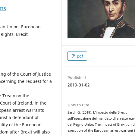
578
pean Union, European
ights, Brexit
pdf
ing of the Court of justice
Published
cerning the request for a
2019-01-02
e Treaty on the
ourt of Ireland, in the
How to Cite
opean arrest warrants
Sardi, G. (2019). L’impatto della Brexit
inst a defendant of
sull’esecuzione del mandato di arresto eu
ility of the European
dal Regno Unito: The impact of Brexit on t
execution of the European arrest warrant
m after Brexit will also