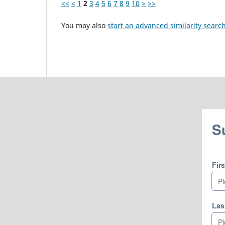
<<
<
1
2
3
4
5
6
7
8
9
10
>
>>
You may also
start an advanced similarity searc