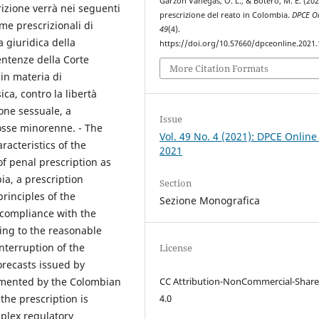
Garzon Vanegas, O. L., & Botero, M. E. (202
rizione verrà nei seguenti
prescrizione del reato in Colombia.
DPCE On
me prescrizionali di
49
(4).
 giuridica della
https://doi.org/10.57660/dpceonline.2021
sentenze della Corte
More Citation Formats
 in materia di
sica, contro la libertà
ione sessuale, a
Issue
fosse minorenne. - The
Vol. 49 No. 4 (2021): DPCE Online
racteristics of the
2021
of penal prescription as
ia, a prescription
Section
inciples of the
Sezione Monografica
 compliance with the
ting to the reasonable
interruption of the
License
orecasts issued by
emented by the Colombian
CC Attribution-NonCommercial-Share
 the prescription is
4.0
mplex regulatory