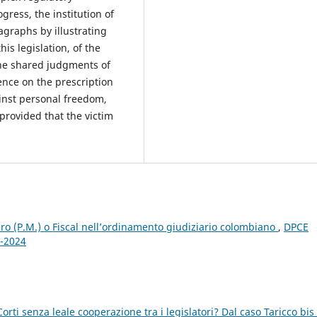
ogress, the institution of
agraphs by illustrating
his legislation, of the
 the shared judgments of
ence on the prescription
ainst personal freedom,
 provided that the victim
ero (P.M.) o Fiscal nell’ordinamento giudiziario colombiano
,
DPCE
1-2024
orti senza leale cooperazione tra i legislatori? Dal caso Taricco bis 