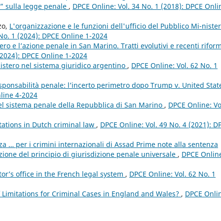
a” sulla legge penale
,
DPCE Online: Vol. 34 No. 1 (2018): DPCE Onli
zo,
L'organizzazione e le funzioni dell'ufficio del Pubblico Mi-nister
No. 1 (2024): DPCE Online 1-2024
ero e l’azione penale in San Marino. Tratti evolutivi e recenti rifor
(2024): DPCE Online 1-2024
nistero nel sistema giuridico argentino
,
DPCE Online: Vol. 62 No. 1
sponsabilità penale: l’incerto perimetro dopo Trump v. United Sta
nline 4-2024
el sistema penale della Repubblica di San Marino
,
DPCE Online: Vo
itations in Dutch criminal law
,
DPCE Online: Vol. 49 No. 4 (2021): D
a … per i crimini internazionali di Assad Prime note alla sentenza
ione del principio di giurisdizione penale universale
,
DPCE Onlin
or’s office in the French legal system
,
DPCE Online: Vol. 62 No. 1
f Limitations for Criminal Cases in England and Wales?
,
DPCE Onli