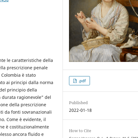
te le caratteristiche della
ella prescrizione penale
 Colombia è stato
.pdf
o ai principi dalla norma
 del principio della
la durata ragionevole” del
Published
ione della prescrizione
2022-01-18
i da fonti sovranazionali
no. Come è evidente, il
ione è costituzionalmente
How to Cite
lesso ancora fluido e