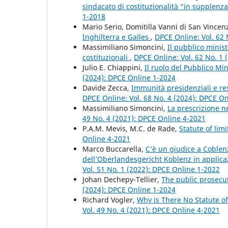
sindacato di costituzionalità “in supplenz
1-2018
Mario Serio, Domitilla Vanni di San Vincen
Inghilterra e Galles
,
DPCE Online: Vol. 62 
Massimiliano Simoncini,
Il pubblico minist
costituzionali
,
DPCE Online: Vol. 62 No. 1 
Julio E. Chiappini,
Il ruolo del Pubblico Mi
(2024): DPCE Online 1-2024
Davide Zecca,
Immunità presidenziali e re
DPCE Online: Vol. 68 No. 4 (2024): DPCE O
Massimiliano Simoncini,
La prescrizione n
49 No. 4 (2021): DPCE Online 4-2021
P.A.M. Mevis, M.C. de Rade,
Statute of lim
Online 4-2021
Marco Buccarella,
C’è un giudice a Coblenz
dell’Oberlandesgericht Koblenz in applicaz
Vol. 51 No. 1 (2022): DPCE Online 1-2022
Johan Dechepy-Tellier,
The public prosecut
(2024): DPCE Online 1-2024
Richard Vogler,
Why is There No Statute o
Vol. 49 No. 4 (2021): DPCE Online 4-2021