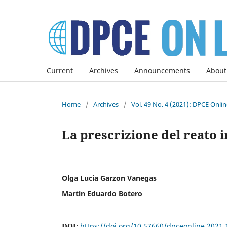
Current
Archives
Announcements
About
Home
/
Archives
/
Vol. 49 No. 4 (2021): DPCE Onli
La prescrizione del reato 
Olga Lucia Garzon Vanegas
Martin Eduardo Botero
DOI:
https://doi.org/10.57660/dpceonline.2021.