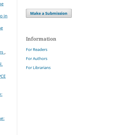
ne
Make a Submission
o in
me
Information
For Readers
tes
,
For Authors
l.
For Librarians
PCE
e:
ne: