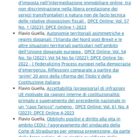
d’imposta nell’intermediazione immobiliare online, tra
non discriminazione nella libera prestazione dei
servizi transfrontalieri e natura non de facto tecnica
delle relative disposizioni fiscali
,
DPCE Online: Vol. 57
No. 1 (2023): DPCE Online 1-2023
Flavio Guella,
Autonomie territoriali asimmetriche e
regimi doganali: l’Irlanda del Nord post Brexit e le
altre situazioni territoriali particolari nell’ambito
dell’Unione doganale europea
,
DPCE Online: Vol. 54
No. Sp (2022): Vol 54 No Sp (2022): DPCE Online Sp-
2022 - I Federalizing Process europei nella democrazia
d’emergenza. Riflessioni comparate a partire dai
‘primi’ 20 anni della riforma del Titolo V della
Costituzione italiana
Flavio Guella,
Accettabilità (provvisoria) di infrazioni
UE motivate da ragioni interne di costituzionalità:
primato e superamento del precedente nazionale in
un “caso Taricco” rumeno
,
DPCE Online: Vol. 61 No. 4
(2023): DPCE Online 4-2023
Flavio Guella,
Obblighi positivi e diritto alla vita in
ambito CEDU: l’aggravamento del sindacato della
Corte di Strasburgo per omessa prevenzione, da parte