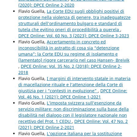
(2020): DPCE Online 2-2020
Flavio Guella,
La Corte EDU sugli obblighi positivi di
protezione nella violenza di genere, tra inadeguatezze
strutturali dell’ordinamento bulgaro e standard di
tutela che evitino oneri di procedibilità a querela
,
DPCE Online: Vol. 60 No. 3 (2023): DPCE Online 3-2023
Flavio Guella,
Accertamento in concreto ed
inconoscibilità in astratto di cosa sia “detenzione
umana”: la Corte EDU su regime di isolamento e
(lamentato) rigore carcerario nel caso Hansen- Breivik
,
DPCE Online: Vol. 35 No. 2 (2018): DPCE Online 2-
2018
Flavio Guella,
I margini di intervento statale in materia
di macellazione rituale e l’attenzione della Corte di
giustizia per i “contesti in evoluzione”
,
DPCE Online:
Vol. 46 No. 1 (2021): DPCE Online 1-2021
Flavio Guella,
L’imposta svizzera sull’esenzione da
servizio militare: non discriminazione sulla base della
disabilità nel dialogo con il legislatore nazionale non
recettivo del Prot. 1 CEDU
,
DPCE Online: Vol. 47 No. 2
(2021): DPCE Online 2-2021
Flavio Guella,
L’opzione italiana per la sostituzione