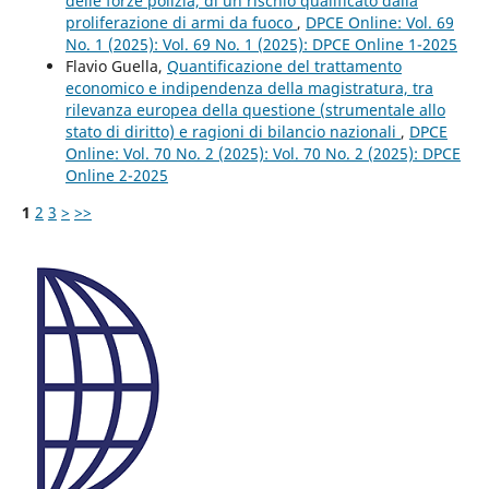
delle forze polizia, di un rischio qualificato dalla
proliferazione di armi da fuoco
,
DPCE Online: Vol. 69
No. 1 (2025): Vol. 69 No. 1 (2025): DPCE Online 1-2025
Flavio Guella,
Quantificazione del trattamento
economico e indipendenza della magistratura, tra
rilevanza europea della questione (strumentale allo
stato di diritto) e ragioni di bilancio nazionali
,
DPCE
Online: Vol. 70 No. 2 (2025): Vol. 70 No. 2 (2025): DPCE
Online 2-2025
1
2
3
>
>>