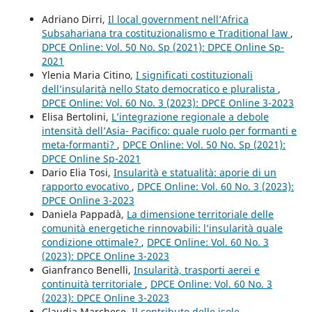
Adriano Dirri,
Il local government nell’Africa
Subsahariana tra costituzionalismo e Traditional law
,
DPCE Online: Vol. 50 No. Sp (2021): DPCE Online Sp-
2021
Ylenia Maria Citino,
I significati costituzionali
dell’insularità nello Stato democratico e pluralista
,
DPCE Online: Vol. 60 No. 3 (2023): DPCE Online 3-2023
Elisa Bertolini,
L’integrazione regionale a debole
intensità dell’Asia- Pacifico: quale ruolo per formanti e
meta-formanti?
,
DPCE Online: Vol. 50 No. Sp (2021):
DPCE Online Sp-2021
Dario Elia Tosi,
Insularità e statualità: aporie di un
rapporto evocativo
,
DPCE Online: Vol. 60 No. 3 (2023):
DPCE Online 3-2023
Daniela Pappadà,
La dimensione territoriale delle
comunità energetiche rinnovabili: l’insularità quale
condizione ottimale?
,
DPCE Online: Vol. 60 No. 3
(2023): DPCE Online 3-2023
Gianfranco Benelli,
Insularità, trasporti aerei e
continuità territoriale
,
DPCE Online: Vol. 60 No. 3
(2023): DPCE Online 3-2023
Claudia Marchese,
Il contributo delle isole