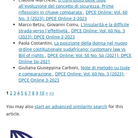
all’evoluzione del concetto di sicurezza. Prime
riflessioni in chiave comparata
,
DPCE Online: Vol. 60
No. 3 (2023): DPCE Online 3-2023
Marco Betzu, Giovanni Coinu,
L’insularità e la difficile
strada verso l’effettività
,
DPCE Online: Vol. 60 No. 3
(2023): DPCE Online 3-2023
Paola Costantini,
La posizione della donna nel nuovo
ordine costituzionale sudafricano: customary law vs
Bill of rights
,
DPCE Online: Vol. 50 No. Sp (2021): DPCE
Online Sp-2021
Giuliana Giuseppina Carboni,
Note di metodo su Isole
e comparazione
,
DPCE Online: Vol. 60 No. 3 (2023):
DPCE Online 3-2023
1
2
3
4
5
6
7
8
9
10
>
>>
You may also
start an advanced similarity search
for this
article.