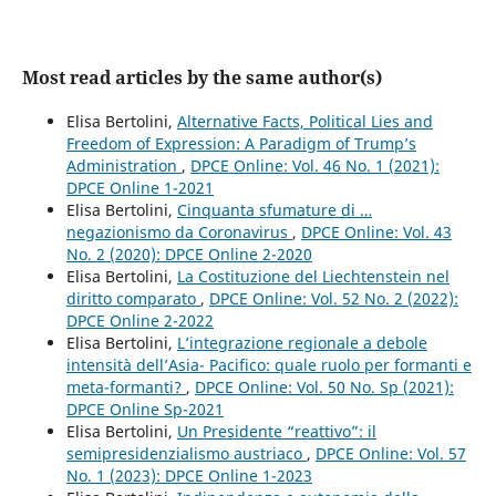
Most read articles by the same author(s)
Elisa Bertolini,
Alternative Facts, Political Lies and
Freedom of Expression: A Paradigm of Trump’s
Administration
,
DPCE Online: Vol. 46 No. 1 (2021):
DPCE Online 1-2021
Elisa Bertolini,
Cinquanta sfumature di …
negazionismo da Coronavirus
,
DPCE Online: Vol. 43
No. 2 (2020): DPCE Online 2-2020
Elisa Bertolini,
La Costituzione del Liechtenstein nel
diritto comparato
,
DPCE Online: Vol. 52 No. 2 (2022):
DPCE Online 2-2022
Elisa Bertolini,
L’integrazione regionale a debole
intensità dell’Asia- Pacifico: quale ruolo per formanti e
meta-formanti?
,
DPCE Online: Vol. 50 No. Sp (2021):
DPCE Online Sp-2021
Elisa Bertolini,
Un Presidente “reattivo”: il
semipresidenzialismo austriaco
,
DPCE Online: Vol. 57
No. 1 (2023): DPCE Online 1-2023