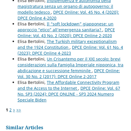
Elisa Bertolini,
Indipendenza e autonomia della
magistratura senza un organo di autogoverno: il
modello tedesco
,
DPCE Online: Vol. 45 No. 4 (2020):
DPCE Online 4-2020
Elisa Bertolini,
Il “soft lockdown” giapponese: un
approccio “etico” all’emergenza sanitaria?
,
DPCE
Online: Vol. 43 No. 2 (2020): DPCE Online 2-2020
Elisa Bertolini,
The Turkish military exceptionalism
and the 1924 Constitution
,
DPCE Online: Vol. 61 No. 4
(2023): DPCE Online 4-2023
Elisa Bertolini,
Un Crisantemo per il XXI secolo: brevi
considerazioni sulla Famiglia Imperiale nipponica, tra
abdicazione e successione femminile
,
DPCE Online:
Vol. 30 No. 2 (2017): DPCE Online 2-2017
Elisa Bertolini,
The Affordable Connectivity Program
and the Access to the Internet
,
DPCE Online: Vol. 67
No. SP3 (2024): DPCE ONLINE - SP3 2024 Numero
Speciale Biden
1
2
>
>>
Similar Articles