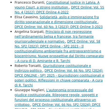
Francesco Duranti,
Constitutional justice in Latvia. A
young Court, a strong institution
,
DPCE Online: Vol. 55
No. 4 (2022): DPCE Online 4-2022
Elisa Cavasino,
Solidarietà, asilo e immigrazione fra
diritto sovranazionale e dimensione costituzionale
,
DPCE Online: Vol. 60 No. 3 (2023): DPCE Online 3-2023
Angelina Scarpati,
Principio di non regressione
nell’ordinamento belga e francese, tra formante
giurisprudenziale e normativo
,
DPCE Online: Vol. 58
No. SP2 (2023): DPCE Online - SP2 2023 - Il
costituzionalismo ambientale fra antropocentrismo e
biocentrismo. Nuove prospettive dal Diritto comparato
– A cura di D. Amirante e R. Tarchi
Roberto Toniatti,
Giurisdizione costituzionale e
indirizzo politico
,
DPCE Online: Vol. 66 No. SP2 (2024):
DPCE ONLINE - SP1 2025 - Giurisdizioni costituzionali e
poteri politici. Riflessioni in chiave comparata - A cura
di R. Tarchi
Giuseppe Naglieri,
L’autonomia processuale del
giudice costituzionale. Rileggere regole, soggetti e
funzioni del processo costituzionale attraverso un
crittotipo
,
DPCE Online: Vol. 66 No. SP2 (2024): DPCE