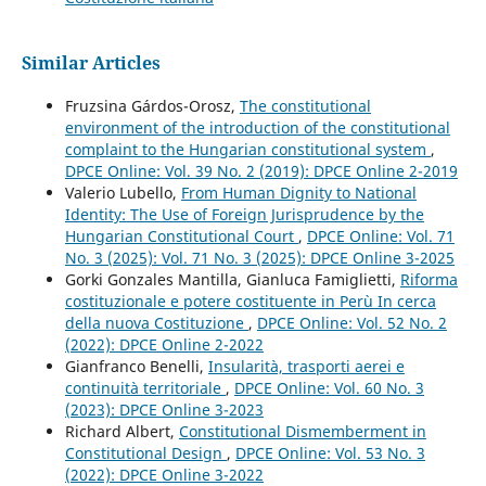
Similar Articles
Fruzsina Gárdos-Orosz,
The constitutional
environment of the introduction of the constitutional
complaint to the Hungarian constitutional system
,
DPCE Online: Vol. 39 No. 2 (2019): DPCE Online 2-2019
Valerio Lubello,
From Human Dignity to National
Identity: The Use of Foreign Jurisprudence by the
Hungarian Constitutional Court
,
DPCE Online: Vol. 71
No. 3 (2025): Vol. 71 No. 3 (2025): DPCE Online 3-2025
Gorki Gonzales Mantilla, Gianluca Famiglietti,
Riforma
costituzionale e potere costituente in Perù In cerca
della nuova Costituzione
,
DPCE Online: Vol. 52 No. 2
(2022): DPCE Online 2-2022
Gianfranco Benelli,
Insularità, trasporti aerei e
continuità territoriale
,
DPCE Online: Vol. 60 No. 3
(2023): DPCE Online 3-2023
Richard Albert,
Constitutional Dismemberment in
Constitutional Design
,
DPCE Online: Vol. 53 No. 3
(2022): DPCE Online 3-2022