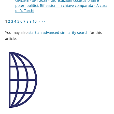
ONLINE - SP1 2025 - Giurisdizioni costituzionali e
poteri politici. Riflessioni in chiave comparata - A cura
di R. Tarchi
1
2
3
4
5
6
7
8
9
10
>
>>
You may also
start an advanced similarity search
for this
article.