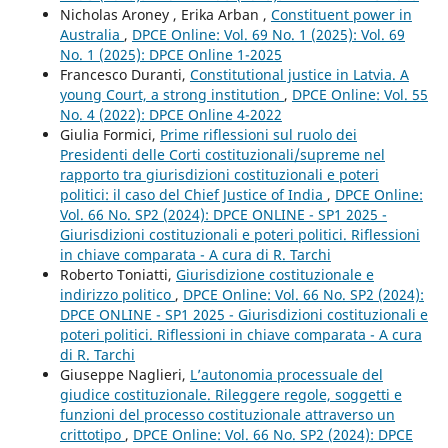
Nicholas Aroney , Erika Arban ,
Constituent power in
Australia
,
DPCE Online: Vol. 69 No. 1 (2025): Vol. 69
No. 1 (2025): DPCE Online 1-2025
Francesco Duranti,
Constitutional justice in Latvia. A
young Court, a strong institution
,
DPCE Online: Vol. 55
No. 4 (2022): DPCE Online 4-2022
Giulia Formici,
Prime riflessioni sul ruolo dei
Presidenti delle Corti costituzionali/supreme nel
rapporto tra giurisdizioni costituzionali e poteri
politici: il caso del Chief Justice of India
,
DPCE Online:
Vol. 66 No. SP2 (2024): DPCE ONLINE - SP1 2025 -
Giurisdizioni costituzionali e poteri politici. Riflessioni
in chiave comparata - A cura di R. Tarchi
Roberto Toniatti,
Giurisdizione costituzionale e
indirizzo politico
,
DPCE Online: Vol. 66 No. SP2 (2024):
DPCE ONLINE - SP1 2025 - Giurisdizioni costituzionali e
poteri politici. Riflessioni in chiave comparata - A cura
di R. Tarchi
Giuseppe Naglieri,
L’autonomia processuale del
giudice costituzionale. Rileggere regole, soggetti e
funzioni del processo costituzionale attraverso un
crittotipo
,
DPCE Online: Vol. 66 No. SP2 (2024): DPCE