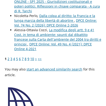
ONLINE - SP1 2025 - Giurisdizioni costituzionali e
poteri politici. Riflessioni in chiave comparata - A cura
di R. Tarchi
Nicoletta Perlo,
Dalla colpa al diritto: la Francia e la
lunga marcia della libertà di abortire
,
DPCE Online:
Vol. 74 No. 2 (2026): DPCE Online 2-2026
Alessia-Ottavia Cozzi,
La modifica degli artt. 9 e 41
Cost. in tema di ambiente: spunti dal dibattito
francese sulla Carta dell’ambiente del 2004 tra diritti e
principi
,
DPCE Online: Vol. 49 No. 4 (2021): DPCE
Online 4-2021
1
2
3
4
5
6
7
8
9
10
>
>>
You may also
start an advanced similarity search
for this
article.