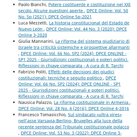
Paolo Bianchi,
Potere costituente e costituzione nel XXI
secolo. Alcune questioni aperte
,
DPCE Online: Vol. 50
No. Sp (2021): DPCE Online Sp-2021
Luca Mezzetti,
La historia constitucional del Estado de
Nuevo León
,
DPCE Online: Vol. 44 No. 3 (2020): DPCE
Online 3-2020
Giulia Mannarini,
La riforma del sistema giudiziario di
Israele tra criticità sistemiche e prospettive allarmanti
,
DPCE Online: Vol. 66 No. SP2 (2024): DPCE ONLINE -
SP1 2025 - Giurisdizioni costituzionali e poteri politici.
Riflessioni in chiave comparata - A cura di R. Tarchi
Fabrizio Politi,
Effetti delle decisioni dei giudici
costituzionali: tecniche e seguito politico
,
DPCE
Online: Vol. 66 No. SP2 (2024): DPCE ONLINE - SP1
2025 - Giurisdizioni costituzionali e poteri politici.
Riflessioni in chiave comparata - A cura di R. Tarchi
Nausica Palazzo,
La riforma costituzionale in Armenia
,
DPCE Online: Vol. 28 No. 4 (2016): DPCE Online 4-2016
Francesco Tomasicchio,
Sul sindacato «ultra vires»
nell’asse Varsavia-Berlino- Bruxelles alla luce della
recente sentenza del Tribunale costituzionale polacco
,
DPCE Online: Vol. 53 No. 3 (2022): DPCE Online 3-