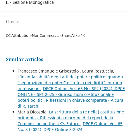
II - Sezione Monografica
License
CC Attribution-NonCommercial-ShareAlike 4.0
Similar Articles
Francesco Emanuele Grisostolo , Laura Restuccia,
L’insindacabilità degli atti del potere politico: quando
“separazione dei poteri” e “tutela dei diritti” entrano
in tensione
,
DPCE Online: Vol. 66 No. SP2 (2024): DPCE
ONLINE - SP1 2025 - Giurisdizioni costituzionali e
poteri politici. Riflessioni in chiave comparata - A cura
di R. Tarchi
Maria Dicosola,
La scrittura della (e nella) costituzione
britannica. Riflessioni a margine del report della
Commission on the UK’s Future
,
DPCE Online: Vol. 65
No. 3 (2024): DPCE Online 3-2024