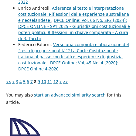
2022
Enrico Andreoli,
Aderenza al testo e interpretazione
costituzionale. Riflessioni dalle esperienze australiana
e neozelandese
,
DPCE Online: Vol. 66 No. SP2 (2024):
DPCE ONLINE - SP1 2025 - Giurisdizioni costituzionali e
poteri politici. Riflessioni in chiave comparata - A cura
di R. Tarchi
Federico Falorni,
Verso una compiuta elaborazione del
“test di proporzionalità”? La Corte Costituzionale
italiana al passo con le altre esperienze di giustizia
costituzionale
,
DPCE Online: Vol. 45 No. 4 (2020):
DPCE Online 4-2020
<<
<
3
4
5
6
7
8
9
10
11
12
>
>>
You may also
start an advanced similarity search
for this
article.