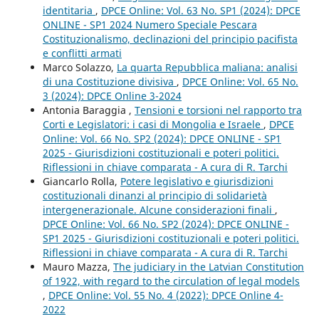
identitaria
,
DPCE Online: Vol. 63 No. SP1 (2024): DPCE
ONLINE - SP1 2024 Numero Speciale Pescara
Costituzionalismo, declinazioni del principio pacifista
e conflitti armati
Marco Solazzo,
La quarta Repubblica maliana: analisi
di una Costituzione divisiva
,
DPCE Online: Vol. 65 No.
3 (2024): DPCE Online 3-2024
Antonia Baraggia ,
Tensioni e torsioni nel rapporto tra
Corti e Legislatori: i casi di Mongolia e Israele
,
DPCE
Online: Vol. 66 No. SP2 (2024): DPCE ONLINE - SP1
2025 - Giurisdizioni costituzionali e poteri politici.
Riflessioni in chiave comparata - A cura di R. Tarchi
Giancarlo Rolla,
Potere legislativo e giurisdizioni
costituzionali dinanzi al principio di solidarietà
intergenerazionale. Alcune considerazioni finali
,
DPCE Online: Vol. 66 No. SP2 (2024): DPCE ONLINE -
SP1 2025 - Giurisdizioni costituzionali e poteri politici.
Riflessioni in chiave comparata - A cura di R. Tarchi
Mauro Mazza,
The judiciary in the Latvian Constitution
of 1922, with regard to the circulation of legal models
,
DPCE Online: Vol. 55 No. 4 (2022): DPCE Online 4-
2022