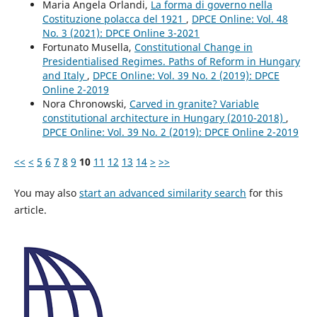
Maria Angela Orlandi,
La forma di governo nella
Costituzione polacca del 1921
,
DPCE Online: Vol. 48
No. 3 (2021): DPCE Online 3-2021
Fortunato Musella,
Constitutional Change in
Presidentialised Regimes. Paths of Reform in Hungary
and Italy
,
DPCE Online: Vol. 39 No. 2 (2019): DPCE
Online 2-2019
Nora Chronowski,
Carved in granite? Variable
constitutional architecture in Hungary (2010-2018)
,
DPCE Online: Vol. 39 No. 2 (2019): DPCE Online 2-2019
<<
<
5
6
7
8
9
10
11
12
13
14
>
>>
You may also
start an advanced similarity search
for this
article.