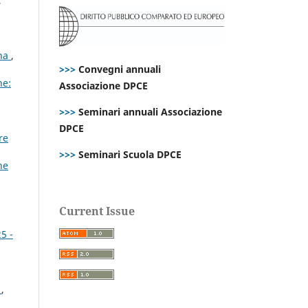
,
ana
,
>>>
Convegni annuali
ne:
Associazione DPCE
>>>
Seminari annuali Associazione
DPCE
re
>>>
Seminari Scuola DPCE
ne
Current Issue
5 -
s
,