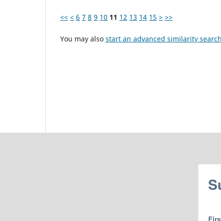
<<
<
6
7
8
9
10
11
12
13
14
15
>
>>
You may also
start an advanced similarity searc