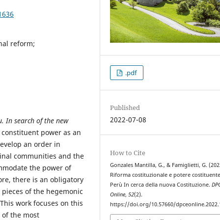
1636
nal reform;
.pdf
Published
2022-07-08
u.
In search of the new
e constituent power as an
develop an order in
How to Cite
iginal communities and the
Gonzales Mantilla, G., & Famiglietti, G. (202
commodate the power of
Riforma costituzionale e potere costituente
re, there is an obligatory
Perù In cerca della nuova Costituzione.
DP
e pieces of the hegemonic
Online
,
52
(2).
 This work focuses on this
https://doi.org/10.57660/dpceonline.2022
 of the most