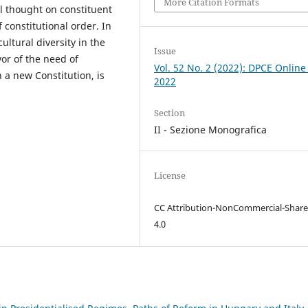
More Citation Formats
al thought on constituent
constitutional order. In
cultural diversity in the
Issue
or of the need of
Vol. 52 No. 2 (2022): DPCE Online
 a new Constitution, is
2022
Section
II - Sezione Monografica
License
CC Attribution-NonCommercial-Share
4.0