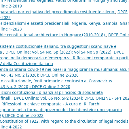
in Presidentialised Regimes. Paths of Reform in Hungary and Italy
nline 2-2019
La parabola partecipativa del procedimento costituente cileno
,
DPCE
2-2022
esidenzialismi e assetti presidenziali: Nigeria, Kenya, Gambia, Gh
nline 1-2023
able constitutional architecture in Hungary (2010-2018)
,
DPCE Onli
 sistema costituzionale italiano, tra suggestioni scandinave e
ia
,
DPCE Online: Vol. 54 No. Sp (2022): Vol 54 No Sp (2022): DPCE
uropei nella democrazia d’emergenza. Riflessioni comparate a parti
V della Costituzione italiana
genza sanitaria Covid-19 nei paesi a maggioranza musulmana: alcu
Vol. 43 No. 2 (2020): DPCE Online 2-2020
to costituzionale, fonti primarie e contrasto al Coronavirus
 43 No. 2 (2020): DPCE Online 2-2020
izioni costituzionali dinanzi al principio di solidarietà
finali
,
DPCE Online: Vol. 66 No. SP2 (2024): DPCE ONLINE - SP1 202
i. Riflessioni in chiave comparata - A cura di R. Tarchi
regnante nella forma di governo del Liechtenstein: uno sguardo
22): DPCE Online 2-2022
 Constitution of 1922, with regard to the circulation of legal model
nline 4-2022