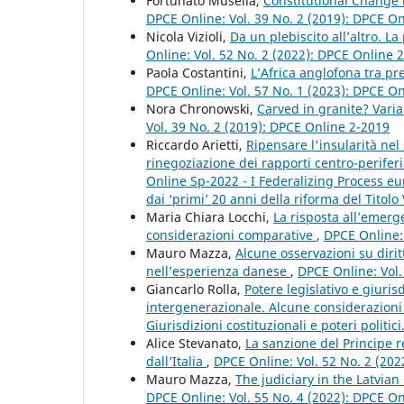
Fortunato Musella,
Constitutional Change 
DPCE Online: Vol. 39 No. 2 (2019): DPCE O
Nicola Vizioli,
Da un plebiscito all’altro. 
Online: Vol. 52 No. 2 (2022): DPCE Online 
Paola Costantini,
L’Africa anglofona tra pr
DPCE Online: Vol. 57 No. 1 (2023): DPCE O
Nora Chronowski,
Carved in granite? Vari
Vol. 39 No. 2 (2019): DPCE Online 2-2019
Riccardo Arietti,
Ripensare l'insularità nel
rinegoziazione dei rapporti centro-perifer
Online Sp-2022 - I Federalizing Process e
dai ‘primi’ 20 anni della riforma del Titolo 
Maria Chiara Locchi,
La risposta all’emer
considerazioni comparative
,
DPCE Online: 
Mauro Mazza,
Alcune osservazioni su dirit
nell’esperienza danese
,
DPCE Online: Vol.
Giancarlo Rolla,
Potere legislativo e giurisd
intergenerazionale. Alcune considerazioni 
Giurisdizioni costituzionali e poteri politic
Alice Stevanato,
La sanzione del Principe 
dall’Italia
,
DPCE Online: Vol. 52 No. 2 (20
Mauro Mazza,
The judiciary in the Latvian
DPCE Online: Vol. 55 No. 4 (2022): DPCE O