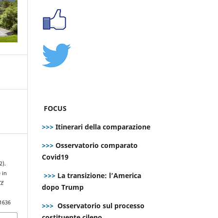
FOCUS
>>>
Itinerari della comparazione
>>>
Osservatorio comparato
Covid19
2).
 in
>>>
La transizione: l’America
CE
dopo Trump
.1636
>>>
Osservatorio sul processo
costituente cileno