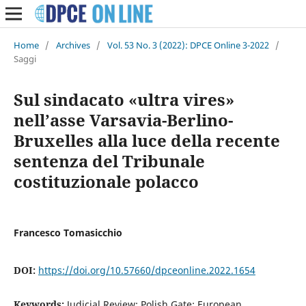
Home
/
Archives
/
Vol. 53 No. 3 (2022): DPCE Online 3-2022
/
Saggi
Sul sindacato «ultra vires»
nell’asse Varsavia-Berlino-
Bruxelles alla luce della recente
sentenza del Tribunale
costituzionale polacco
Francesco Tomasicchio
DOI:
https://doi.org/10.57660/dpceonline.2022.1654
Keywords:
Judicial Review; Polish Gate; European