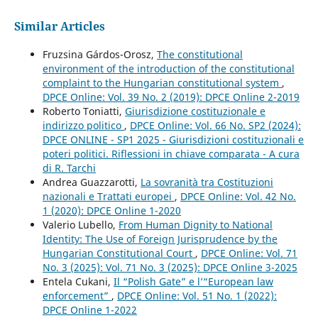
Similar Articles
Fruzsina Gárdos-Orosz,
The constitutional
environment of the introduction of the constitutional
complaint to the Hungarian constitutional system
,
DPCE Online: Vol. 39 No. 2 (2019): DPCE Online 2-2019
Roberto Toniatti,
Giurisdizione costituzionale e
indirizzo politico
,
DPCE Online: Vol. 66 No. SP2 (2024):
DPCE ONLINE - SP1 2025 - Giurisdizioni costituzionali e
poteri politici. Riflessioni in chiave comparata - A cura
di R. Tarchi
Andrea Guazzarotti,
La sovranità tra Costituzioni
nazionali e Trattati europei
,
DPCE Online: Vol. 42 No.
1 (2020): DPCE Online 1-2020
Valerio Lubello,
From Human Dignity to National
Identity: The Use of Foreign Jurisprudence by the
Hungarian Constitutional Court
,
DPCE Online: Vol. 71
No. 3 (2025): Vol. 71 No. 3 (2025): DPCE Online 3-2025
Entela Cukani,
Il “Polish Gate” e l’“European law
enforcement”
,
DPCE Online: Vol. 51 No. 1 (2022):
DPCE Online 1-2022