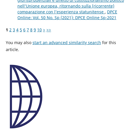
giurisprudenziali e difetto di costituzionalismo politico
nell’Unione europea, ritornando sulla (ricorrente)
comparazione con l’esperienza statunitense
,
DPCE
Online: Vol. 50 No. Sp (2021): DPCE Online Sp-2021
1
2
3
4
5
6
7
8
9
10
>
>>
You may also
start an advanced similarity search
for this
article.