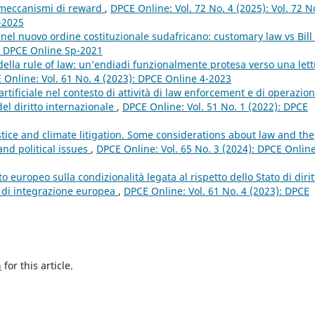
i meccanismi di reward
,
DPCE Online: Vol. 72 No. 4 (2025): Vol. 72 N
4-2025
nel nuovo ordine costituzionale sudafricano: customary law vs Bill 
): DPCE Online Sp-2021
 della rule of law: un’endiadi funzionalmente protesa verso una let
 Online: Vol. 61 No. 4 (2023): DPCE Online 4-2023
a artificiale nel contesto di attività di law enforcement e di operazion
 del diritto internazionale
,
DPCE Online: Vol. 51 No. 1 (2022): DPCE
stice and climate litigation. Some considerations about law and the
nd political issues
,
DPCE Online: Vol. 65 No. 3 (2024): DPCE Online
 europeo sulla condizionalità legata al rispetto dello Stato di dirit
so di integrazione europea
,
DPCE Online: Vol. 61 No. 4 (2023): DPCE
h
for this article.