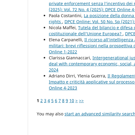
private enforcement senza l’incentivo de
(2025): Vol. 72 No. 4 (2025): DPCE Online 
Paola Costantini,
La posizione della donna 
rights
,
DPCE Online: Vol. 50 No. Sp (2021
Nicola Maffei,
Tutela del bilancio e difesa
costituzionale dell’Unione Europea?
,
DPCE
Elena Carpanelli,
Il ricorso all’intelligenz
militari: brevi riflessioni nella prospettiva
Online 1-2022
Clarissa Giannaccari,
Intergenerational ju
deal with contemporary economic, social, a
2024
Adriano Dirri, Ylenia Guerra,
Il Regolamento
Impatto e criticità applicative sul proces
Online 4-2023
1
2
3
4
5
6
7
8
9
10
>
>>
You may also
start an advanced similarity searc