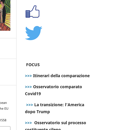
FOCUS
>>>
Itinerari della comparazione
>>>
Osservatorio comparato
Covid19
opean
>>>
La transizione: l’America
the EU
dopo Trump
.1558
>>>
Osservatorio sul processo
costituente cileno