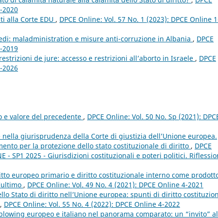
2-2020
nti alla Corte EDU
,
DPCE Online: Vol. 57 No. 1 (2023): DPCE Online 1
edi: maladministration e misure anti-corruzione in Albania
,
DPCE
1-2019
restrizioni de jure: accesso e restrizioni all’aborto in Israele
,
DPCE
2-2026
to e valore del precedente
,
DPCE Online: Vol. 50 No. Sp (2021): DPC
 nella giurisprudenza della Corte di giustizia dell’Unione europea.
mento per la protezione dello stato costituzionale di diritto
,
DPCE
- SP1 2025 - Giurisdizioni costituzionali e poteri politici. Riflessio
ritto europeo primario e diritto costituzionale interno come prodott
’ultimo
,
DPCE Online: Vol. 49 No. 4 (2021): DPCE Online 4-2021
lo Stato di diritto nell’Unione europea: spunti di diritto costituzio
,
DPCE Online: Vol. 55 No. 4 (2022): DPCE Online 4-2022
eblowing europeo e italiano nel panorama comparato: un “invito” al