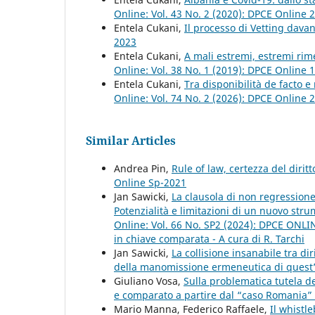
Online: Vol. 43 No. 2 (2020): DPCE Online 
Entela Cukani,
Il processo di Vetting dava
2023
Entela Cukani,
A mali estremi, estremi rim
Online: Vol. 38 No. 1 (2019): DPCE Online 
Entela Cukani,
Tra disponibilità de facto e 
Online: Vol. 74 No. 2 (2026): DPCE Online 
Similar Articles
Andrea Pin,
Rule of law, certezza del dirit
Online Sp-2021
Jan Sawicki,
La clausola di non regressione
Potenzialità e limitazioni di un nuovo stru
Online: Vol. 66 No. SP2 (2024): DPCE ONLINE 
in chiave comparata - A cura di R. Tarchi
Jan Sawicki,
La collisione insanabile tra di
della manomissione ermeneutica di quest
Giuliano Vosa,
Sulla problematica tutela del
e comparato a partire dal “caso Romania”
Mario Manna, Federico Raffaele,
Il whistl