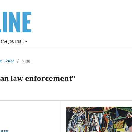
 the Journal
ne 1-2022
/
Saggi
pean law enforcement”
1558