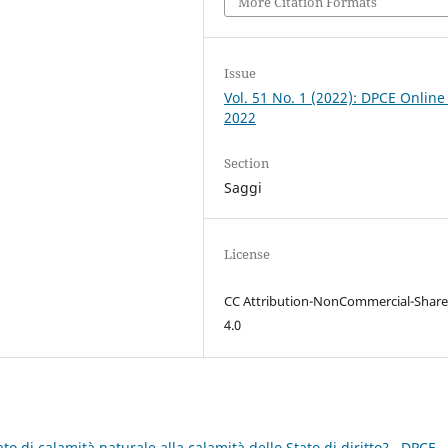
More Citation Formats
Issue
Vol. 51 No. 1 (2022): DPCE Online
2022
Section
Saggi
License
CC Attribution-NonCommercial-Share
4.0
ato di calamità naturale alla calamità dello Stato di diritto?
,
DPCE