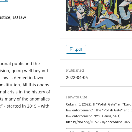
justice; EU law
.pdf
ibunal published the
Published
ision, going well beyond
2022-04-06
 law is denied in favor
nstitution. All this opens
l crisis in the history of
How to Cite
hts many of the anomalies
Cukani, E. (2022). Il “Polish Gate” e l’“Eur
” - started in 2015 – with
law enforcement”: The “Polish Gate” and 
law enforcement.
DPCE Online
,
51
(1).
https://doi.org/10.57660/dpceonline.2022