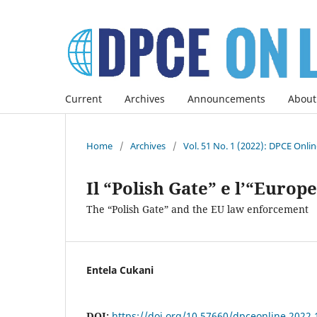
Current
Archives
Announcements
About
Home
/
Archives
/
Vol. 51 No. 1 (2022): DPCE Onli
Il “Polish Gate” e l’“Euro
The “Polish Gate” and the EU law enforcement
Entela Cukani
DOI:
https://doi.org/10.57660/dpceonline.2022.