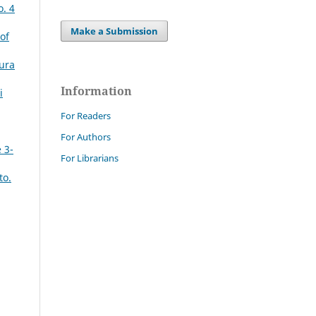
o. 4
Make a Submission
of
tura
Information
i
For Readers
For Authors
 3-
For Librarians
to.