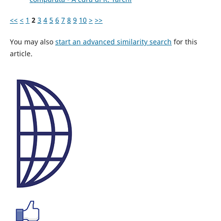
<<
<
1
2
3
4
5
6
7
8
9
10
>
>>
You may also
start an advanced similarity search
for this
article.