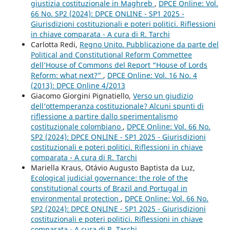
giustizia costituzionale in Maghreb
,
DPCE Online: Vol.
66 No. SP2 (2024): DPCE ONLINE - SP1 2025 -
Giurisdizioni costituzionali e poteri politici. Riflessioni
in chiave comparata - A cura di R. Tarchi
Carlotta Redi,
Regno Unito. Pubblicazione da parte del
Political and Constitutional Reform Commettee
dell’House of Commons del Report “House of Lords
Reform: what next?”
,
DPCE Online: Vol. 16 No. 4
(2013): DPCE Online 4/2013
Giacomo Giorgini Pignatiello,
Verso un giudizio
dell’ottemperanza costituzionale? Alcuni spunti di
riflessione a partire dallo sperimentalismo
costituzionale colombiano
,
DPCE Online: Vol. 66 No.
SP2 (2024): DPCE ONLINE - SP1 2025 - Giurisdizioni
costituzionali e poteri politici. Riflessioni in chiave
comparata - A cura di R. Tarchi
Mariella Kraus, Otávio Augusto Baptista da Luz,
Ecological judicial governance: the role of the
constitutional courts of Brazil and Portugal in
environmental protection
,
DPCE Online: Vol. 66 No.
SP2 (2024): DPCE ONLINE - SP1 2025 - Giurisdizioni
costituzionali e poteri politici. Riflessioni in chiave
comparata - A cura di R. Tarchi