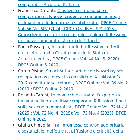
comparata - A cura di R. Tarchi
Francesco Duranti,
Giustizia costituzionale e
comparazione. Nuove tendenze e dinamiche negli
ordinamenti di democrazia stabilizzata
,
DPCE Online:
Vol. 66 No. SP2 (2024): DPCE ONLINE - SP1 2025 -
Giurisdizioni costituzionali e poteri politici. Riflessioni
in chiave comparata - A cura di R. Tarchi
Paolo Passaglia,
Alcuni spunti di riflessione offerti
dalla lettura della Costituzione dello Stato di
Aguascalientes
,
DPCE Online: Vol. 44 No. 3 (2020):
DPCE Online 3-2020
Carna Pistan,
Smart Authoritarianism: Nazarbayev’s
resignation as a move to consolidate Kazakhstan’s
2017 constitutional reform
,
DPCE Online: Vol. 39 No. 2
(2019): DPCE Online 2-2019
Rolando Tarchi,
Le monarchie cessate: l’esperienza
italiana nella prospettiva comparata. Riflessioni finali
sulla sezione monografica
,
DPCE Online: Vol. 72 No. 4
(2025): Vol. 72 No. 4 (2025): Vol. 72 No. 4 (2025): DPCE
Online 4-2025
Giulia Chinaglia,
Tra “promessa contromaggioritaria”
e sostanziale ineffettività. Diffusione e criticità della