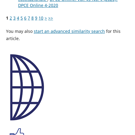
DPCE Online 4-2020
1
2
3
4
5
6
7
8
9
10
>
>>
You may also
start an advanced similarity search
for this
article.