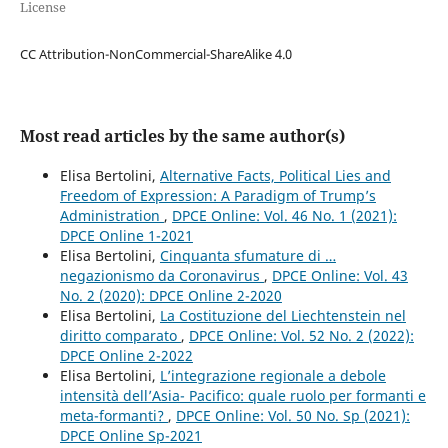
License
CC Attribution-NonCommercial-ShareAlike 4.0
Most read articles by the same author(s)
Elisa Bertolini,
Alternative Facts, Political Lies and
Freedom of Expression: A Paradigm of Trump’s
Administration
,
DPCE Online: Vol. 46 No. 1 (2021):
DPCE Online 1-2021
Elisa Bertolini,
Cinquanta sfumature di …
negazionismo da Coronavirus
,
DPCE Online: Vol. 43
No. 2 (2020): DPCE Online 2-2020
Elisa Bertolini,
La Costituzione del Liechtenstein nel
diritto comparato
,
DPCE Online: Vol. 52 No. 2 (2022):
DPCE Online 2-2022
Elisa Bertolini,
L’integrazione regionale a debole
intensità dell’Asia- Pacifico: quale ruolo per formanti e
meta-formanti?
,
DPCE Online: Vol. 50 No. Sp (2021):
DPCE Online Sp-2021