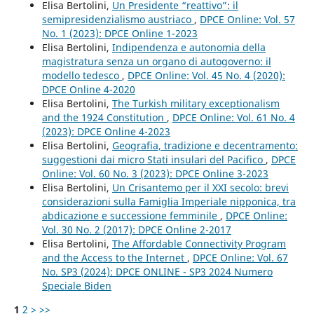
Elisa Bertolini,
Un Presidente “reattivo”: il
semipresidenzialismo austriaco
,
DPCE Online: Vol. 57
No. 1 (2023): DPCE Online 1-2023
Elisa Bertolini,
Indipendenza e autonomia della
magistratura senza un organo di autogoverno: il
modello tedesco
,
DPCE Online: Vol. 45 No. 4 (2020):
DPCE Online 4-2020
Elisa Bertolini,
The Turkish military exceptionalism
and the 1924 Constitution
,
DPCE Online: Vol. 61 No. 4
(2023): DPCE Online 4-2023
Elisa Bertolini,
Geografia, tradizione e decentramento:
suggestioni dai micro Stati insulari del Pacifico
,
DPCE
Online: Vol. 60 No. 3 (2023): DPCE Online 3-2023
Elisa Bertolini,
Un Crisantemo per il XXI secolo: brevi
considerazioni sulla Famiglia Imperiale nipponica, tra
abdicazione e successione femminile
,
DPCE Online:
Vol. 30 No. 2 (2017): DPCE Online 2-2017
Elisa Bertolini,
The Affordable Connectivity Program
and the Access to the Internet
,
DPCE Online: Vol. 67
No. SP3 (2024): DPCE ONLINE - SP3 2024 Numero
Speciale Biden
1
2
>
>>