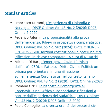
Similar Articles
Francesco Duranti,
L’esperienza di Finlandia e
Norvegia
,
DPCE Online: Vol. 43 No. 2 (2020): DPCE
Online 2-2020
Federico Falorni,
La proporzionalità alla prova
dell’emergenza. Rilievi in prospettiva comparatistica
,
DPCE Online: Vol. 66 No. SP2 (2024): DPCE ONLINE -
SP1 2025 - Giurisdizioni costituzionali e poteri politici.
Riflessioni in chiave comparata - A cura di R. Tarchi
Michele Di Bari,
L’emergenza Covid-19 “vista
dall’alto”. CEDU e Patto sui Diritti Civili e Politici: un
prisma per orientarsi in una riflessione
sull’emergenza Coronavirus nel contesto italiano
,
DPCE Online: Vol. 43 No. 2 (2020): DPCE Online 2-2020
Romano Orrù,
La risposta all’emergenza al
Coronavirus nell’Africa subsahariana: riflessioni a
partire dall’esperienza del Sudafrica
,
DPCE Online:
Vol. 43 No. 2 (2020): DPCE Online 2-2020
Paolo Comoglio,
La diversa oralità dei processi civili