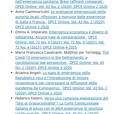
nell’emergenza sanitaria. Brevi raffronti comparati
,
DPCE Online: Vol. 43 No. 2 (2020): DPCE Online 2-2020
Anna Ciammariconi,
Le ordinanze emergenziali delle
autorità locali: riflessioni a margine delle esperienze
di Italia e Francia
,
DPCE Online: Vol. 43 No. 2 (2020):
DPCE Online 2-2020
Emma A. Imparato,
Emergenza economica e dovere di
solidarietà. Alcune note di comparazione
,
DPCE
Online: Vol. 72 No. 4 (2025): Vol. 72 No. 4 (2025): Vol.
72 No. 4 (2025): DPCE Online 4-2025
Maria Francesca Cavalcanti, Matthijs Jan Terstegg,
The
Covid-19 emergency in the Netherlands: a
constitutional law perspective
,
DPCE Online: Vol. 43
No. 2 (2020): DPCE Online 2-2020
Arianna Angeli,
Lo stato di emergenza nella
Repubblica ceca e l’introduzione di misure
straordinarie per contrastare la diffusione della
pandemia da Coronavirus
,
DPCE Online: Vol. 43 No. 2
(2020): DPCE Online 2-2020
Federico Falorni,
Verso una compiuta elaborazione del
“test di proporzionalità”? La Corte Costituzionale
italiana al passo con le altre esperienze di giustizia
costituzionale
,
DPCE Online: Vol. 45 No. 4 (2020):