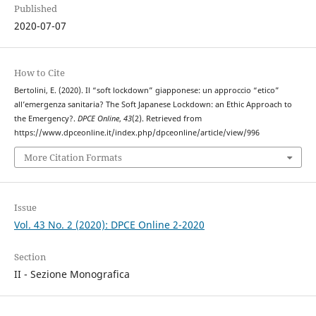
Published
2020-07-07
How to Cite
Bertolini, E. (2020). Il “soft lockdown” giapponese: un approccio “etico”
all’emergenza sanitaria? The Soft Japanese Lockdown: an Ethic Approach to
the Emergency?.
DPCE Online
,
43
(2). Retrieved from
https://www.dpceonline.it/index.php/dpceonline/article/view/996
More Citation Formats
Issue
Vol. 43 No. 2 (2020): DPCE Online 2-2020
Section
II - Sezione Monografica