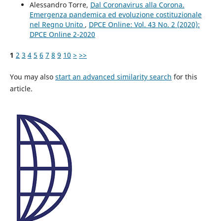
Alessandro Torre,
Dal Coronavirus alla Corona.
Emergenza pandemica ed evoluzione costituzionale
nel Regno Unito
,
DPCE Online: Vol. 43 No. 2 (2020):
DPCE Online 2-2020
1
2
3
4
5
6
7
8
9
10
>
>>
You may also
start an advanced similarity search
for this
article.