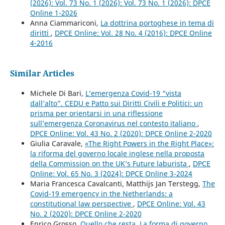
(2026): Vol. 73 No. 1 (2026): Vol. 73 No. 1 (2026): DPCE
Online 1-2026
Anna Ciammariconi,
La dottrina portoghese in tema di
diritti
,
DPCE Online: Vol. 28 No. 4 (2016): DPCE Online
4-2016
Similar Articles
Michele Di Bari,
L’emergenza Covid-19 “vista
dall’alto”. CEDU e Patto sui Diritti Civili e Politici: un
prisma per orientarsi in una riflessione
sull’emergenza Coronavirus nel contesto italiano
,
DPCE Online: Vol. 43 No. 2 (2020): DPCE Online 2-2020
Giulia Caravale,
«The Right Powers in the Right Place»:
la riforma del governo locale inglese nella proposta
della Commission on the UK’s Future laburista
,
DPCE
Online: Vol. 65 No. 3 (2024): DPCE Online 3-2024
Maria Francesca Cavalcanti, Matthijs Jan Terstegg,
The
Covid-19 emergency in the Netherlands: a
constitutional law perspective
,
DPCE Online: Vol. 43
No. 2 (2020): DPCE Online 2-2020
Enrico Grosso,
Quello che resta. La forma di governo