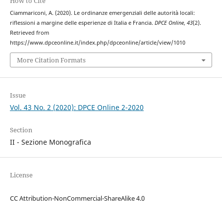
How to Cite
Ciammariconi, A. (2020). Le ordinanze emergenziali delle autorità locali:
riflessioni a margine delle esperienze di Italia e Francia.
DPCE Online
,
43
(2).
Retrieved from
https://www.dpceonline.it/index.php/dpceonline/article/view/1010
More Citation Formats
Issue
Vol. 43 No. 2 (2020): DPCE Online 2-2020
Section
II - Sezione Monografica
License
CC Attribution-NonCommercial-ShareAlike 4.0