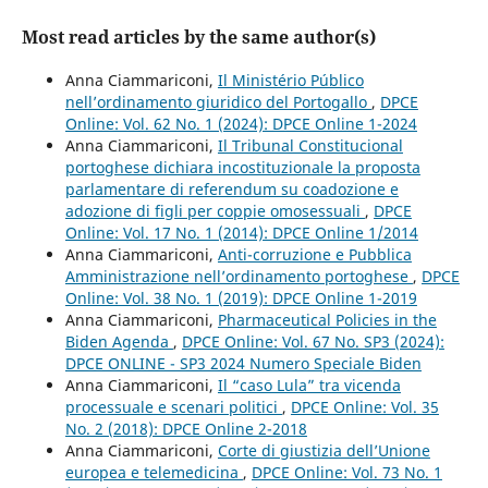
Most read articles by the same author(s)
Anna Ciammariconi,
Il Ministério Público
nell’ordinamento giuridico del Portogallo
,
DPCE
Online: Vol. 62 No. 1 (2024): DPCE Online 1-2024
Anna Ciammariconi,
Il Tribunal Constitucional
portoghese dichiara incostituzionale la proposta
parlamentare di referendum su coadozione e
adozione di figli per coppie omosessuali
,
DPCE
Online: Vol. 17 No. 1 (2014): DPCE Online 1/2014
Anna Ciammariconi,
Anti-corruzione e Pubblica
Amministrazione nell’ordinamento portoghese
,
DPCE
Online: Vol. 38 No. 1 (2019): DPCE Online 1-2019
Anna Ciammariconi,
Pharmaceutical Policies in the
Biden Agenda
,
DPCE Online: Vol. 67 No. SP3 (2024):
DPCE ONLINE - SP3 2024 Numero Speciale Biden
Anna Ciammariconi,
Il “caso Lula” tra vicenda
processuale e scenari politici
,
DPCE Online: Vol. 35
No. 2 (2018): DPCE Online 2-2018
Anna Ciammariconi,
Corte di giustizia dell’Unione
europea e telemedicina
,
DPCE Online: Vol. 73 No. 1