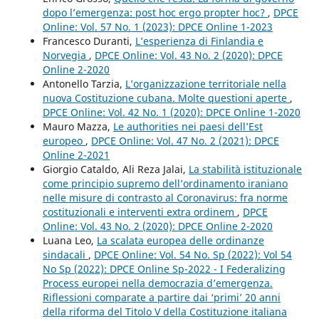
dopo l’emergenza: post hoc ergo propter hoc?
,
DPCE
Online: Vol. 57 No. 1 (2023): DPCE Online 1-2023
Francesco Duranti,
L’esperienza di Finlandia e
Norvegia
,
DPCE Online: Vol. 43 No. 2 (2020): DPCE
Online 2-2020
Antonello Tarzia,
L’organizzazione territoriale nella
nuova Costituzione cubana. Molte questioni aperte
,
DPCE Online: Vol. 42 No. 1 (2020): DPCE Online 1-2020
Mauro Mazza,
Le authorities nei paesi dell’Est
europeo
,
DPCE Online: Vol. 47 No. 2 (2021): DPCE
Online 2-2021
Giorgio Cataldo, Ali Reza Jalai,
La stabilità istituzionale
come principio supremo dell’ordinamento iraniano
nelle misure di contrasto al Coronavirus: fra norme
costituzionali e interventi extra ordinem
,
DPCE
Online: Vol. 43 No. 2 (2020): DPCE Online 2-2020
Luana Leo,
La scalata europea delle ordinanze
sindacali
,
DPCE Online: Vol. 54 No. Sp (2022): Vol 54
No Sp (2022): DPCE Online Sp-2022 - I Federalizing
Process europei nella democrazia d’emergenza.
Riflessioni comparate a partire dai ‘primi’ 20 anni
della riforma del Titolo V della Costituzione italiana