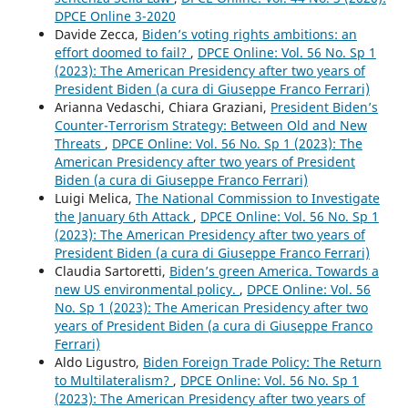
DPCE Online 3-2020
Davide Zecca,
Biden’s voting rights ambitions: an
effort doomed to fail?
,
DPCE Online: Vol. 56 No. Sp 1
(2023): The American Presidency after two years of
President Biden (a cura di Giuseppe Franco Ferrari)
Arianna Vedaschi, Chiara Graziani,
President Biden’s
Counter-Terrorism Strategy: Between Old and New
Threats
,
DPCE Online: Vol. 56 No. Sp 1 (2023): The
American Presidency after two years of President
Biden (a cura di Giuseppe Franco Ferrari)
Luigi Melica,
The National Commission to Investigate
the January 6th Attack
,
DPCE Online: Vol. 56 No. Sp 1
(2023): The American Presidency after two years of
President Biden (a cura di Giuseppe Franco Ferrari)
Claudia Sartoretti,
Biden’s green America. Towards a
new US environmental policy.
,
DPCE Online: Vol. 56
No. Sp 1 (2023): The American Presidency after two
years of President Biden (a cura di Giuseppe Franco
Ferrari)
Aldo Ligustro,
Biden Foreign Trade Policy: The Return
to Multilateralism?
,
DPCE Online: Vol. 56 No. Sp 1
(2023): The American Presidency after two years of