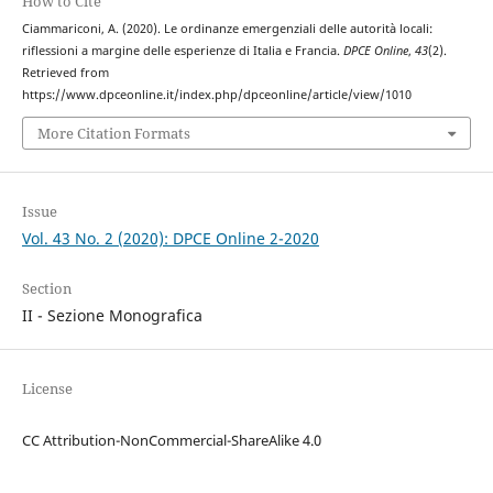
How to Cite
Ciammariconi, A. (2020). Le ordinanze emergenziali delle autorità locali:
riflessioni a margine delle esperienze di Italia e Francia.
DPCE Online
,
43
(2).
Retrieved from
https://www.dpceonline.it/index.php/dpceonline/article/view/1010
More Citation Formats
Issue
Vol. 43 No. 2 (2020): DPCE Online 2-2020
Section
II - Sezione Monografica
License
CC Attribution-NonCommercial-ShareAlike 4.0