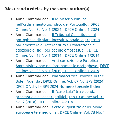
Most read articles by the same author(s)
Anna Ciammariconi,
Il Ministério Público
nell’ordinamento giuridico del Portogallo
,
DPCE
Online: Vol. 62 No. 1 (2024): DPCE Online 1-2024
Anna Ciammariconi,
Il Tribunal Constitucional
portoghese dichiara incostituzionale la proposta
parlamentare di referendum su coadozione e
adozione di figli per coppie omosessuali
,
DPCE
Online: Vol. 17 No. 1 (2014): DPCE Online 1/2014
Anna Ciammariconi,
Anti-corruzione e Pubblica
Amministrazione nell’ordinamento portoghese
,
DPCE
Online: Vol. 38 No. 1 (2019): DPCE Online 1-2019
Anna Ciammariconi,
Pharmaceutical Policies in the
Biden Agenda
,
DPCE Online: Vol. 67 No. SP3 (2024):
DPCE ONLINE - SP3 2024 Numero Speciale Biden
Anna Ciammariconi,
Il “caso Lula” tra vicenda
processuale e scenari politici
,
DPCE Online: Vol. 35
No. 2 (2018): DPCE Online 2-2018
Anna Ciammariconi,
Corte di giustizia dell’Unione
europea e telemedicina
,
DPCE Online: Vol. 73 No. 1