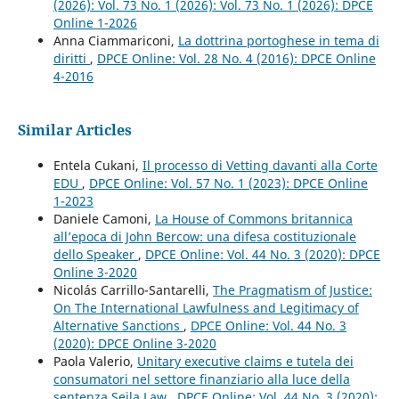
(2026): Vol. 73 No. 1 (2026): Vol. 73 No. 1 (2026): DPCE
Online 1-2026
Anna Ciammariconi,
La dottrina portoghese in tema di
diritti
,
DPCE Online: Vol. 28 No. 4 (2016): DPCE Online
4-2016
Similar Articles
Entela Cukani,
Il processo di Vetting davanti alla Corte
EDU
,
DPCE Online: Vol. 57 No. 1 (2023): DPCE Online
1-2023
Daniele Camoni,
La House of Commons britannica
all’epoca di John Bercow: una difesa costituzionale
dello Speaker
,
DPCE Online: Vol. 44 No. 3 (2020): DPCE
Online 3-2020
Nicolás Carrillo-Santarelli,
The Pragmatism of Justice:
On The International Lawfulness and Legitimacy of
Alternative Sanctions
,
DPCE Online: Vol. 44 No. 3
(2020): DPCE Online 3-2020
Paola Valerio,
Unitary executive claims e tutela dei
consumatori nel settore finanziario alla luce della
sentenza Seila Law
,
DPCE Online: Vol. 44 No. 3 (2020):