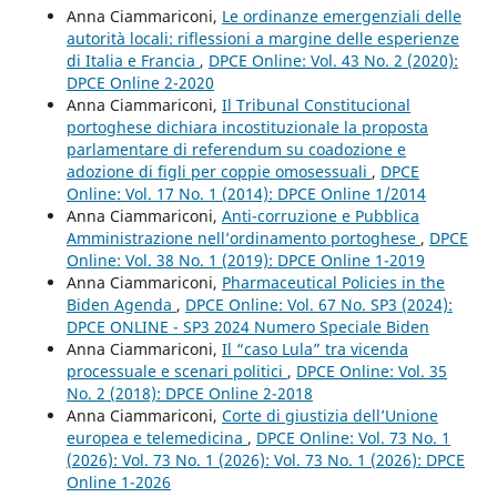
Anna Ciammariconi,
Le ordinanze emergenziali delle
autorità locali: riflessioni a margine delle esperienze
di Italia e Francia
,
DPCE Online: Vol. 43 No. 2 (2020):
DPCE Online 2-2020
Anna Ciammariconi,
Il Tribunal Constitucional
portoghese dichiara incostituzionale la proposta
parlamentare di referendum su coadozione e
adozione di figli per coppie omosessuali
,
DPCE
Online: Vol. 17 No. 1 (2014): DPCE Online 1/2014
Anna Ciammariconi,
Anti-corruzione e Pubblica
Amministrazione nell’ordinamento portoghese
,
DPCE
Online: Vol. 38 No. 1 (2019): DPCE Online 1-2019
Anna Ciammariconi,
Pharmaceutical Policies in the
Biden Agenda
,
DPCE Online: Vol. 67 No. SP3 (2024):
DPCE ONLINE - SP3 2024 Numero Speciale Biden
Anna Ciammariconi,
Il “caso Lula” tra vicenda
processuale e scenari politici
,
DPCE Online: Vol. 35
No. 2 (2018): DPCE Online 2-2018
Anna Ciammariconi,
Corte di giustizia dell’Unione
europea e telemedicina
,
DPCE Online: Vol. 73 No. 1
(2026): Vol. 73 No. 1 (2026): Vol. 73 No. 1 (2026): DPCE
Online 1-2026