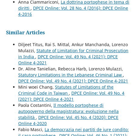
Anna Ciammariconi,
La dottrina portoghese in tema di
diritti
,
DPCE Online: Vol. 28 No. 4 (2016): DPCE Online
4-2016
Similar Articles
Diljeet Titus, Rai S. Mittal, Ankur Manchanda, Lorenzo
Mulazzi,
Statute of Limitation for Criminal Prosecution
in India
,
DPCE Online: Vol. 49 No. 4 (2021): DPCE
Online 4-2021
Dr. Aline Tanielian, Rebecca Harb, Lorenzo Mulazzi,
Statutory Limitations in the Lebanese Criminal Law
,
DPCE Online: Vol. 49 No. 4 (2021): DPCE Online 4-2021
Mini woei Chang,
Statutes of Limitations of the
Criminal Code in Taiwan
,
DPCE Online: Vol. 49 No. 4
(2021): DPCE Online 4-2021
Paola Costantini,
Il modello portoghese di
autogoverno della magistratura: evoluzione nella
stabilità
,
DPCE Online: Vol. 45 No. 4 (2020): DPCE
Online 4-2020
Fabio Masci,
La democrazia nei partiti de iure condito:
il caso portoghese
,
DPCE Online: Vol. 46 No. 1 (2021):