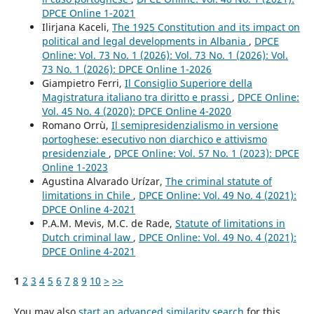
DPCE Online 1-2021
Ilirjana Kaceli,
The 1925 Constitution and its impact on
political and legal developments in Albania
,
DPCE
Online: Vol. 73 No. 1 (2026): Vol. 73 No. 1 (2026): Vol.
73 No. 1 (2026): DPCE Online 1-2026
Giampietro Ferri,
Il Consiglio Superiore della
Magistratura italiano tra diritto e prassi
,
DPCE Online:
Vol. 45 No. 4 (2020): DPCE Online 4-2020
Romano Orrù,
Il semipresidenzialismo in versione
portoghese: esecutivo non diarchico e attivismo
presidenziale
,
DPCE Online: Vol. 57 No. 1 (2023): DPCE
Online 1-2023
Agustina Alvarado Urízar,
The criminal statute of
limitations in Chile
,
DPCE Online: Vol. 49 No. 4 (2021):
DPCE Online 4-2021
P.A.M. Mevis, M.C. de Rade,
Statute of limitations in
Dutch criminal law
,
DPCE Online: Vol. 49 No. 4 (2021):
DPCE Online 4-2021
1
2
3
4
5
6
7
8
9
10
>
>>
You may also
start an advanced similarity search
for this