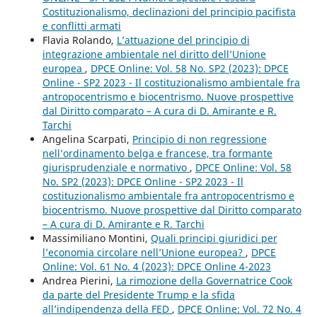
Costituzionalismo, declinazioni del principio pacifista
e conflitti armati
Flavia Rolando,
L’attuazione del principio di
integrazione ambientale nel diritto dell’Unione
europea
,
DPCE Online: Vol. 58 No. SP2 (2023): DPCE
Online - SP2 2023 - Il costituzionalismo ambientale fra
antropocentrismo e biocentrismo. Nuove prospettive
dal Diritto comparato – A cura di D. Amirante e R.
Tarchi
Angelina Scarpati,
Principio di non regressione
nell’ordinamento belga e francese, tra formante
giurisprudenziale e normativo
,
DPCE Online: Vol. 58
No. SP2 (2023): DPCE Online - SP2 2023 - Il
costituzionalismo ambientale fra antropocentrismo e
biocentrismo. Nuove prospettive dal Diritto comparato
– A cura di D. Amirante e R. Tarchi
Massimiliano Montini,
Quali principi giuridici per
l’economia circolare nell’Unione europea?
,
DPCE
Online: Vol. 61 No. 4 (2023): DPCE Online 4-2023
Andrea Pierini,
La rimozione della Governatrice Cook
da parte del Presidente Trump e la sfida
all’indipendenza della FED
,
DPCE Online: Vol. 72 No. 4