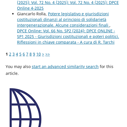
(2025): Vol. 72 No. 4 (2025): Vol. 72 No. 4 (2025): DPCE
Online 4-2025
Giancarlo Rolla,
Potere legislativo e giurisdizioni
costituzionali dinanzi al principio di solidarietà
intergenerazionale. Alcune considerazioni finali
,
DPCE Online: Vol. 66 No. SP2 (2024): DPCE ONLINE -
SP1 2025 - Giurisdizioni costituzionali e poteri politici.
Riflessioni in chiave comparata - A cura di R. Tarchi
1
2
3
4
5
6
7
8
9
10
>
>>
You may also
start an advanced similarity search
for this
article.