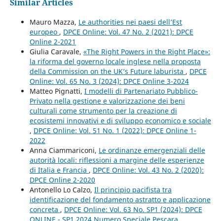
Similar Articles
Mauro Mazza,
Le authorities nei paesi dell’Est
europeo
,
DPCE Online: Vol. 47 No. 2 (2021): DPCE
Online 2-2021
Giulia Caravale,
«The Right Powers in the Right Place»:
la riforma del governo locale inglese nella proposta
della Commission on the UK’s Future laburista
,
DPCE
Online: Vol. 65 No. 3 (2024): DPCE Online 3-2024
Matteo Pignatti,
I modelli di Partenariato Pubblico-
Privato nella gestione e valorizzazione dei beni
culturali come strumento per la creazione di
ecosistemi innovativi e di sviluppo economico e sociale
,
DPCE Online: Vol. 51 No. 1 (2022): DPCE Online 1-
2022
Anna Ciammariconi,
Le ordinanze emergenziali delle
autorità locali: riflessioni a margine delle esperienze
di Italia e Francia
,
DPCE Online: Vol. 43 No. 2 (2020):
DPCE Online 2-2020
Antonello Lo Calzo,
Il principio pacifista tra
identificazione del fondamento astratto e applicazione
concreta
,
DPCE Online: Vol. 63 No. SP1 (2024): DPCE
ONLINE - SP1 2024 Numero Speciale Pescara