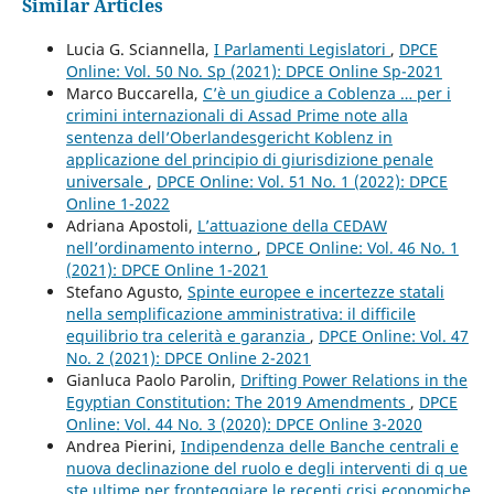
Similar Articles
Lucia G. Sciannella,
I Parlamenti Legislatori
,
DPCE
Online: Vol. 50 No. Sp (2021): DPCE Online Sp-2021
Marco Buccarella,
C’è un giudice a Coblenza … per i
crimini internazionali di Assad Prime note alla
sentenza dell’Oberlandesgericht Koblenz in
applicazione del principio di giurisdizione penale
universale
,
DPCE Online: Vol. 51 No. 1 (2022): DPCE
Online 1-2022
Adriana Apostoli,
L’attuazione della CEDAW
nell’ordinamento interno
,
DPCE Online: Vol. 46 No. 1
(2021): DPCE Online 1-2021
Stefano Agusto,
Spinte europee e incertezze statali
nella semplificazione amministrativa: il difficile
equilibrio tra celerità e garanzia
,
DPCE Online: Vol. 47
No. 2 (2021): DPCE Online 2-2021
Gianluca Paolo Parolin,
Drifting Power Relations in the
Egyptian Constitution: The 2019 Amendments
,
DPCE
Online: Vol. 44 No. 3 (2020): DPCE Online 3-2020
Andrea Pierini,
Indipendenza delle Banche centrali e
nuova declinazione del ruolo e degli interventi di q ue
ste ultime per fronteggiare le recenti crisi economiche