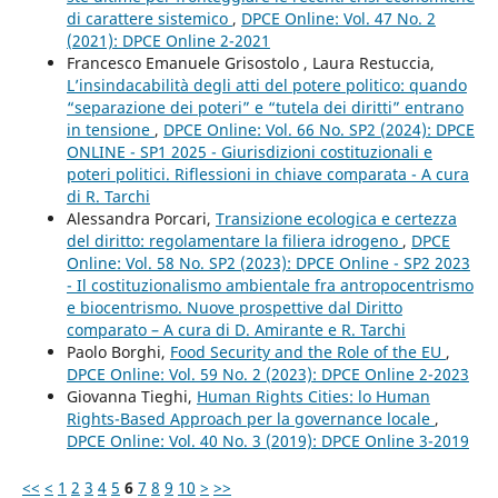
di carattere sistemico
,
DPCE Online: Vol. 47 No. 2
(2021): DPCE Online 2-2021
Francesco Emanuele Grisostolo , Laura Restuccia,
L’insindacabilità degli atti del potere politico: quando
“separazione dei poteri” e “tutela dei diritti” entrano
in tensione
,
DPCE Online: Vol. 66 No. SP2 (2024): DPCE
ONLINE - SP1 2025 - Giurisdizioni costituzionali e
poteri politici. Riflessioni in chiave comparata - A cura
di R. Tarchi
Alessandra Porcari,
Transizione ecologica e certezza
del diritto: regolamentare la filiera idrogeno
,
DPCE
Online: Vol. 58 No. SP2 (2023): DPCE Online - SP2 2023
- Il costituzionalismo ambientale fra antropocentrismo
e biocentrismo. Nuove prospettive dal Diritto
comparato – A cura di D. Amirante e R. Tarchi
Paolo Borghi,
Food Security and the Role of the EU
,
DPCE Online: Vol. 59 No. 2 (2023): DPCE Online 2-2023
Giovanna Tieghi,
Human Rights Cities: lo Human
Rights-Based Approach per la governance locale
,
DPCE Online: Vol. 40 No. 3 (2019): DPCE Online 3-2019
<<
<
1
2
3
4
5
6
7
8
9
10
>
>>