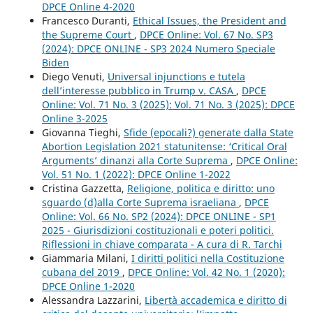
DPCE Online 4-2020
Francesco Duranti,
Ethical Issues, the President and
the Supreme Court
,
DPCE Online: Vol. 67 No. SP3
(2024): DPCE ONLINE - SP3 2024 Numero Speciale
Biden
Diego Venuti,
Universal injunctions e tutela
dell’interesse pubblico in Trump v. CASA
,
DPCE
Online: Vol. 71 No. 3 (2025): Vol. 71 No. 3 (2025): DPCE
Online 3-2025
Giovanna Tieghi,
Sfide (epocali?) generate dalla State
Abortion Legislation 2021 statunitense: ‘Critical Oral
Arguments’ dinanzi alla Corte Suprema
,
DPCE Online:
Vol. 51 No. 1 (2022): DPCE Online 1-2022
Cristina Gazzetta,
Religione, politica e diritto: uno
sguardo (d)alla Corte Suprema israeliana
,
DPCE
Online: Vol. 66 No. SP2 (2024): DPCE ONLINE - SP1
2025 - Giurisdizioni costituzionali e poteri politici.
Riflessioni in chiave comparata - A cura di R. Tarchi
Giammaria Milani,
I diritti politici nella Costituzione
cubana del 2019
,
DPCE Online: Vol. 42 No. 1 (2020):
DPCE Online 1-2020
Alessandra Lazzarini,
Libertà accademica e diritto di