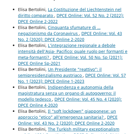
Elisa Bertolini,
La Costituzione del Liechtenstein nel
diritto comparato
,
DPCE Online: Vol. 52 No. 2 (2022):
DPCE Online 2-2022
Elisa Bertolini,
Cinquanta sfumature di …
negazionismo da Coronavirus
,
DPCE Online: Vol. 43
No. 2 (2020): DPCE Online 2-2020
Elisa Bertolini,
L’integrazione regionale a debole
intensità dell’Asia- Pacifico: quale ruolo per formanti e
meta-formanti?
,
DPCE Online: Vol. 50 No. Sp (2021):
DPCE Online Sp-2021
Elisa Bertolini,
Un Presidente “reattivo”: il
semipresidenzialismo austriaco
,
DPCE Online: Vol. 57
No. 1 (2023): DPCE Online 1-2023
Elisa Bertolini,
Indipendenza e autonomia della
magistratura senza un organo di autogoverno: il
modello tedesco
,
DPCE Online: Vol. 45 No. 4 (2020):
DPCE Online 4-2020
Elisa Bertolini,
Il “soft lockdown” giapponese: un
approccio “etico” all’emergenza sanitaria?
,
DPCE
Online: Vol. 43 No. 2 (2020): DPCE Online 2-2020
Elisa Bertolini,
The Turkish military exceptionalism