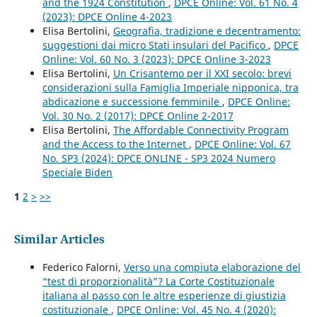
and the 1924 Constitution
,
DPCE Online: Vol. 61 No. 4
(2023): DPCE Online 4-2023
Elisa Bertolini,
Geografia, tradizione e decentramento:
suggestioni dai micro Stati insulari del Pacifico
,
DPCE
Online: Vol. 60 No. 3 (2023): DPCE Online 3-2023
Elisa Bertolini,
Un Crisantemo per il XXI secolo: brevi
considerazioni sulla Famiglia Imperiale nipponica, tra
abdicazione e successione femminile
,
DPCE Online:
Vol. 30 No. 2 (2017): DPCE Online 2-2017
Elisa Bertolini,
The Affordable Connectivity Program
and the Access to the Internet
,
DPCE Online: Vol. 67
No. SP3 (2024): DPCE ONLINE - SP3 2024 Numero
Speciale Biden
1
2
>
>>
Similar Articles
Federico Falorni,
Verso una compiuta elaborazione del
“test di proporzionalità”? La Corte Costituzionale
italiana al passo con le altre esperienze di giustizia
costituzionale
,
DPCE Online: Vol. 45 No. 4 (2020):