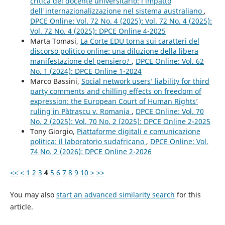
critica del docente universitario: l’impatto
dell'internazionalizzazione nel sistema australiano
,
DPCE Online: Vol. 72 No. 4 (2025): Vol. 72 No. 4 (2025):
Vol. 72 No. 4 (2025): DPCE Online 4-2025
Marta Tomasi,
La Corte EDU torna sui caratteri del
discorso politico online: una diluzione della libera
manifestazione del pensiero?
,
DPCE Online: Vol. 62
No. 1 (2024): DPCE Online 1-2024
Marco Bassini,
Social network users’ liability for third
party comments and chilling effects on freedom of
expression: the European Court of Human Rights’
ruling in Pătrașcu v. Romania
,
DPCE Online: Vol. 70
No. 2 (2025): Vol. 70 No. 2 (2025): DPCE Online 2-2025
Tony Giorgio,
Piattaforme digitali e comunicazione
politica: il laboratorio sudafricano
,
DPCE Online: Vol.
74 No. 2 (2026): DPCE Online 2-2026
<<
<
1
2
3
4
5
6
7
8
9
10
>
>>
You may also
start an advanced similarity search
for this
article.