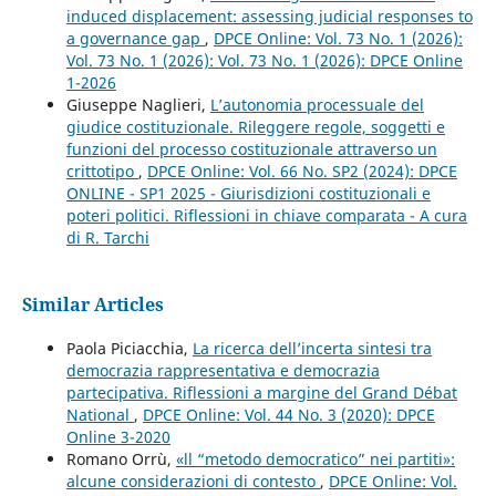
induced displacement: assessing judicial responses to
a governance gap
,
DPCE Online: Vol. 73 No. 1 (2026):
Vol. 73 No. 1 (2026): Vol. 73 No. 1 (2026): DPCE Online
1-2026
Giuseppe Naglieri,
L’autonomia processuale del
giudice costituzionale. Rileggere regole, soggetti e
funzioni del processo costituzionale attraverso un
crittotipo
,
DPCE Online: Vol. 66 No. SP2 (2024): DPCE
ONLINE - SP1 2025 - Giurisdizioni costituzionali e
poteri politici. Riflessioni in chiave comparata - A cura
di R. Tarchi
Similar Articles
Paola Piciacchia,
La ricerca dell’incerta sintesi tra
democrazia rappresentativa e democrazia
partecipativa. Riflessioni a margine del Grand Débat
National
,
DPCE Online: Vol. 44 No. 3 (2020): DPCE
Online 3-2020
Romano Orrù,
«ll “metodo democratico” nei partiti»:
alcune considerazioni di contesto
,
DPCE Online: Vol.