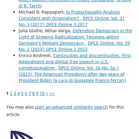
di R. Tarchi
Michael B. Rappaport,
Is Proportionality Analysis
Consistent with Originalism?
,
DPCE Online: Vol. 31
No. 3 (2017): DPCE Online 3-2017
Julia Glathe, Mihai Varga,
Defending Democracy in the
Light of Growing Radicalization: Tensions within
Germany’s Militant Democracy•
,
DPCE Online: Vol. 59
No. 2 (2023): DPCE Online 2-2023
Enrico Andreoli,
Continuities and discontinuities. First
Amendment and digital free speech in U.S.
constitutionalism
,
DPCE Online: Vol. 56 No. Sp 1
(2023): The American Presidency after two years of
President Biden (a cura di Giuseppe Franco Ferrari)
1
2
3
4
5
6
7
8
9
10
>
>>
You may also
start an advanced similarity search
for this
article.