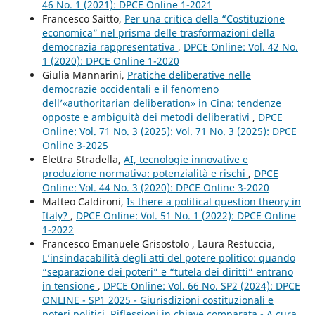
46 No. 1 (2021): DPCE Online 1-2021
Francesco Saitto,
Per una critica della “Costituzione
economica” nel prisma delle trasformazioni della
democrazia rappresentativa
,
DPCE Online: Vol. 42 No.
1 (2020): DPCE Online 1-2020
Giulia Mannarini,
Pratiche deliberative nelle
democrazie occidentali e il fenomeno
dell’«authoritarian deliberation» in Cina: tendenze
opposte e ambiguità dei metodi deliberativi
,
DPCE
Online: Vol. 71 No. 3 (2025): Vol. 71 No. 3 (2025): DPCE
Online 3-2025
Elettra Stradella,
AI, tecnologie innovative e
produzione normativa: potenzialità e rischi
,
DPCE
Online: Vol. 44 No. 3 (2020): DPCE Online 3-2020
Matteo Caldironi,
Is there a political question theory in
Italy?
,
DPCE Online: Vol. 51 No. 1 (2022): DPCE Online
1-2022
Francesco Emanuele Grisostolo , Laura Restuccia,
L’insindacabilità degli atti del potere politico: quando
“separazione dei poteri” e “tutela dei diritti” entrano
in tensione
,
DPCE Online: Vol. 66 No. SP2 (2024): DPCE
ONLINE - SP1 2025 - Giurisdizioni costituzionali e
poteri politici. Riflessioni in chiave comparata - A cura