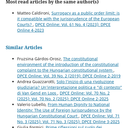
Most read articles by the same author(s)
Matteo Caldironi,
Surrogacy as a public order limit: is
it compatible with the jurisprudence of the European
Courts?
,
DPCE Online: Vol. 61 No. 4 (2023): DPCE
Online 4-2023
Similar Articles
Fruzsina Gárdos-Orosz,
The constitutional
environment of the introduction of the constitutional
complaint to the Hungarian constitutional system
,
DPCE Online: Vol. 39 No. 2 (2019): DPCE Online 2-2019
Andrea Guazzarotti,
Solo l’inizio di una rivoluzione
giudiziaria? Un’interpretazione politica e “di contesto”
di Van Gend en Loos
,
DPCE Online: Vol. 70 No. 2
(2025): Vol. 70 No. 2 (2025): DPCE Online 2-2025
Valerio Lubello,
From Human Dignity to National
Identity: The Use of Foreign Jurisprudence by the
Hungarian Constitutional Court
,
DPCE Online: Vol. 71
No. 3 (2025): Vol. 71 No. 3 (2025): DPCE Online 3-2025
Giulia Formici,
Prime riflessioni sul ruolo dei