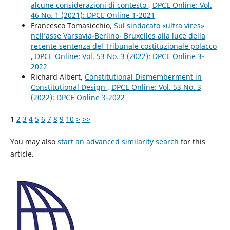
alcune considerazioni di contesto
,
DPCE Online: Vol.
46 No. 1 (2021): DPCE Online 1-2021
Francesco Tomasicchio,
Sul sindacato «ultra vires»
nell’asse Varsavia-Berlino- Bruxelles alla luce della
recente sentenza del Tribunale costituzionale polacco
,
DPCE Online: Vol. 53 No. 3 (2022): DPCE Online 3-
2022
Richard Albert,
Constitutional Dismemberment in
Constitutional Design
,
DPCE Online: Vol. 53 No. 3
(2022): DPCE Online 3-2022
1
2
3
4
5
6
7
8
9
10
>
>>
You may also
start an advanced similarity search
for this
article.