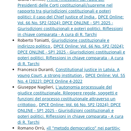
Presidenti delle Corti costituzionali/supreme nel
rapporto tra giurisdizioni costituzionali e poteri
politici: il caso del Chief Justice of India
,
DPCE Online:
Vol. 66 No. SP2 (2024): DPCE ONLINE - SP1 2025 -
Giurisdizioni costituzionali e poteri politici. Riflessioni
in chiave comparata - A cura di R. Tarchi
Roberto Toniatti,
Giurisdizione costituzionale e
indirizzo politico
,
DPCE Online: Vol. 66 No. SP2 (2024):
DPCE ONLINE - SP1 2025 - Giurisdizioni costituzionali e
poteri politici. Riflessioni in chiave comparata - A cura
di R. Tarchi
Francesco Duranti,
Constitutional justice in Latvia. A
young Court, a strong institution
,
DPCE Online: Vol. 55
No. 4 (2022): DPCE Online 4-2022
Giuseppe Naglieri,
L’autonomia processuale del
giudice costituzionale. Rileggere regole, soggetti e
funzioni del processo costituzionale attraverso un
crittotipo
,
DPCE Online: Vol. 66 No. SP2 (2024): DPCE
ONLINE - SP1 2025 - Giurisdizioni costituzionali e
poteri politici. Riflessioni in chiave comparata - A cura
di R. Tarchi
Romano Orrù,
«ll “metodo democratico” nei partiti»: