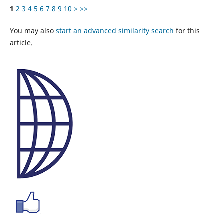
1
2
3
4
5
6
7
8
9
10
>
>>
You may also
start an advanced similarity search
for this
article.