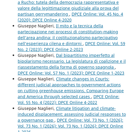
a Rucho: tutela della democrazia rappresentativa e
valore della legittimazione giudiziale alla prova del
partisan gerrymandering
,
DPCE Online: Vol. 45 No. 4
(2020): DPCE Online 4-2020
Giuseppe Naglieri,
Il mito e la tecnica della
partecipazione nei processi di constitution-making
dell’area andina: il costituzionalismo partecipativo
nell’esperienza cilena e dintorni
,
DPCE Online: Vol. 59
No. 2 (2023): DPCE Online 2-2023
Giuseppe Naglieri,
Dal bipartitismo imperfetto al
bipolarismo necessario. La legislatura di coalizione e il
riassestamento della forma di governo spagnola
,
DPCE Online: Vol. 57 No. 1 (2023): DPCE Online 1-2023
Giuseppe Naglieri,
Climate changes in Courts:
different judicial approaches to government actions
on cutting greenhouse emissions. Comparing Europe
and America through selected cases
,
DPCE Online:
Vol. 55 No. 4 (2022): DPCE Online 4-2022
Giuseppe Naglieri,
Climate litigation and climate-
induced displacement: assessing judicial responses to
a governance gap
,
DPCE Online: Vol. 73 No. 1 (2026):
Vol. 73 No. 1 (2026): Vol. 73 No. 1 (2026): DPCE Online
1-2026