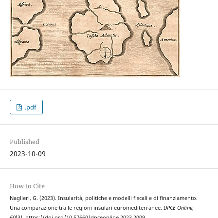
.pdf
Published
2023-10-09
How to Cite
Naglieri, G. (2023). Insularità, politiche e modelli fiscali e di finanziamento.
Una comparazione tra le regioni insulari euromediterranee.
DPCE Online
,
60
(3). https://doi.org/10.57660/dpceonline.2023.2009