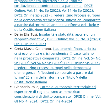
regionalismo fra (incertezze della) riforma
costituzionale e contrasto della pandemia
,
DPCE
Online: Vol. 54 No. Sp (2022): Vol 54 No Sp (2022):
DPCE Online Sp-2022 - I Federalizing Process europei
nella democrazia d’emergenza. Riflessioni comparate
a partire dai ‘primi’ 20 anni della riforma del Titolo V
della Costituzione italiana
Dario Elia Tosi,
Insularità e statualità: aporie di un
rapporto evocativo
,
DPCE Online: Vol. 60 No. 3 (2023):
DPCE Online 3-2023
Greta Massa Gallerano,
L’autonomia finanziaria tra
crisi economica e crisi pandemica. Il caso italiano
nella prospettiva comparata
,
DPCE Online: Vol. 54 No.
Sp (2022): Vol 54 No Sp (2022): DPCE Online Sp-2022 -
I Federalizing Process europei nella democrazia
d’emergenza. Riflessioni comparate a partire dai
‘primi’ 20 anni della riforma del Titolo V della
Costituzione italiana
Giancarlo Rolla,
Forme di autonomia territoriale ed
esperienze di regionalismo asimmetrico:
considerazioni di diritto comparato
,
DPCE Online: Vol.
68 No. 4 (2024): DPCE Online 4-2024