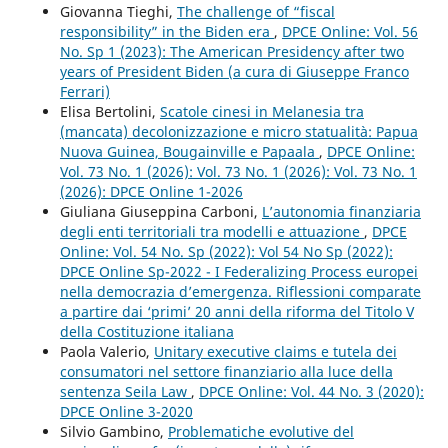
Giovanna Tieghi,
The challenge of “fiscal
responsibility” in the Biden era
,
DPCE Online: Vol. 56
No. Sp 1 (2023): The American Presidency after two
years of President Biden (a cura di Giuseppe Franco
Ferrari)
Elisa Bertolini,
Scatole cinesi in Melanesia tra
(mancata) decolonizzazione e micro statualità: Papua
Nuova Guinea, Bougainville e Papaala
,
DPCE Online:
Vol. 73 No. 1 (2026): Vol. 73 No. 1 (2026): Vol. 73 No. 1
(2026): DPCE Online 1-2026
Giuliana Giuseppina Carboni,
L’autonomia finanziaria
degli enti territoriali tra modelli e attuazione
,
DPCE
Online: Vol. 54 No. Sp (2022): Vol 54 No Sp (2022):
DPCE Online Sp-2022 - I Federalizing Process europei
nella democrazia d’emergenza. Riflessioni comparate
a partire dai ‘primi’ 20 anni della riforma del Titolo V
della Costituzione italiana
Paola Valerio,
Unitary executive claims e tutela dei
consumatori nel settore finanziario alla luce della
sentenza Seila Law
,
DPCE Online: Vol. 44 No. 3 (2020):
DPCE Online 3-2020
Silvio Gambino,
Problematiche evolutive del