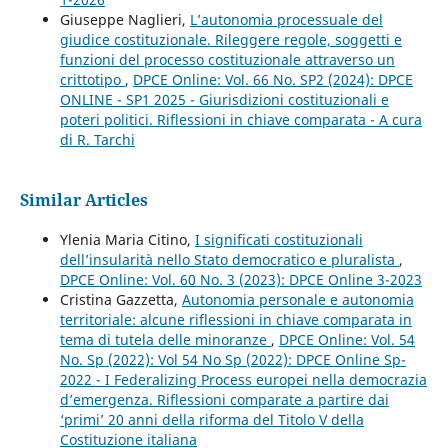
Giuseppe Naglieri,
L’autonomia processuale del
giudice costituzionale. Rileggere regole, soggetti e
funzioni del processo costituzionale attraverso un
crittotipo
,
DPCE Online: Vol. 66 No. SP2 (2024): DPCE
ONLINE - SP1 2025 - Giurisdizioni costituzionali e
poteri politici. Riflessioni in chiave comparata - A cura
di R. Tarchi
Similar Articles
Ylenia Maria Citino,
I significati costituzionali
dell’insularità nello Stato democratico e pluralista
,
DPCE Online: Vol. 60 No. 3 (2023): DPCE Online 3-2023
Cristina Gazzetta,
Autonomia personale e autonomia
territoriale: alcune riflessioni in chiave comparata in
tema di tutela delle minoranze
,
DPCE Online: Vol. 54
No. Sp (2022): Vol 54 No Sp (2022): DPCE Online Sp-
2022 - I Federalizing Process europei nella democrazia
d’emergenza. Riflessioni comparate a partire dai
‘primi’ 20 anni della riforma del Titolo V della
Costituzione italiana