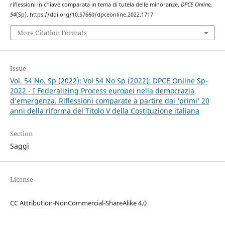
riflessioni in chiave comparata in tema di tutela delle minoranze.
DPCE Online
,
54
(Sp). https://doi.org/10.57660/dpceonline.2022.1717
More Citation Formats
Issue
Vol. 54 No. Sp (2022): Vol 54 No Sp (2022): DPCE Online Sp-
2022 - I Federalizing Process europei nella democrazia
d’emergenza. Riflessioni comparate a partire dai ‘primi’ 20
anni della riforma del Titolo V della Costituzione italiana
Section
Saggi
License
CC Attribution-NonCommercial-ShareAlike 4.0