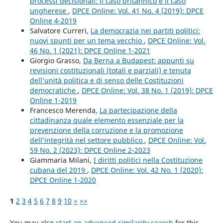
processi decisionali: il caso britannico e il caso
ungherese
,
DPCE Online: Vol. 41 No. 4 (2019): DPCE
Online 4-2019
Salvatore Curreri,
La democrazia nei partiti politici:
nuovi spunti per un tema vecchio
,
DPCE Online: Vol.
46 No. 1 (2021): DPCE Online 1-2021
Giorgio Grasso,
Da Berna a Budapest: appunti su
revisioni costituzionali (totali e parziali) e tenuta
dell’unità politica e di senso delle Costituzioni
democratiche
,
DPCE Online: Vol. 38 No. 1 (2019): DPCE
Online 1-2019
Francesco Merenda,
La partecipazione della
cittadinanza quale elemento essenziale per la
prevenzione della corruzione e la promozione
dell’integrità nel settore pubblico
,
DPCE Online: Vol.
59 No. 2 (2023): DPCE Online 2-2023
Giammaria Milani,
I diritti politici nella Costituzione
cubana del 2019
,
DPCE Online: Vol. 42 No. 1 (2020):
DPCE Online 1-2020
1
2
3
4
5
6
7
8
9
10
>
>>
You may also
start an advanced similarity search
for this