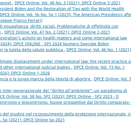
tionnel
,
DPCE Online: Vol. 48 No. 3 (2021): DPCE Online 3-2021
ident Biden and the Restoration of Ties with the World Health
DPCE Online: Vol. 56 No. Sp 1 (2023): The American Presidency aft
useppe Franco Ferrari)
i eguaglianza, diritti sociali. Problematiche di effettività con
te
,
DPCE Online: Vol. 47 No. 2 (2021): DPCE Online 2-2021
stration’s activity on health matters and some international law
 (2024): DPCE ONLINE - SP3 2024 Numero Speciale Biden
per la tutela della salute pubblica
,
DPCE Online: Vol. 46 No. 1 (2021)
limate displacement under international law: the recent practice o
 other international judicial bodies
,
DPCE Online: Vol. 73 No. 1
 (2026): DPCE Online 1-2026
rancia e la lunga marcia della libertà di abortire
,
DPCE Online: Vol. 
re inter-generazionale del “diritto all’ambiente”: un paradigma di
CE Online: Vol. 58 No. SP2 (2023): DPCE Online - SP2 2023 - Il
entrismo e biocentrismo. Nuove prospettive dal Diritto comparato 
o del giudice nel riconoscimento della protezione internazionale, i
o. Sp (2021): DPCE Online Sp-2021