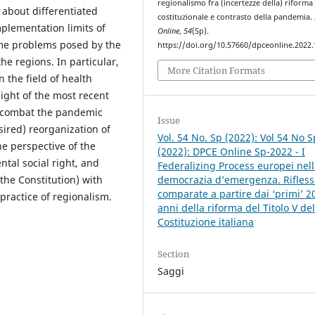
regionalismo fra (incertezze della) riforma
n about differentiated
costituzionale e contrasto della pandemia.
mplementation limits of
Online
,
54
(Sp).
me problems posed by the
https://doi.org/10.57660/dpceonline.2022
e regions. In particular,
More Citation Formats
the field of health
ight of the most recent
o combat the pandemic
Issue
sired) reorganization of
Vol. 54 No. Sp (2022): Vol 54 No S
he perspective of the
(2022): DPCE Online Sp-2022 - I
ntal social right, and
Federalizing Process europei nel
f the Constitution) with
democrazia d’emergenza. Rifless
comparate a partire dai ‘primi’ 2
 practice of regionalism.
anni della riforma del Titolo V del
Costituzione italiana
Section
Saggi