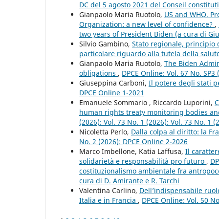
DC del 5 agosto 2021 del Conseil constitu
Gianpaolo Maria Ruotolo,
US and WHO. Pres
Organization: a new level of confidence?
,
two years of President Biden (a cura di Gi
Silvio Gambino,
Stato regionale, principio d
particolare riguardo alla tutela della salu
Gianpaolo Maria Ruotolo,
The Biden Admini
obligations
,
DPCE Online: Vol. 67 No. SP3
Giuseppina Carboni,
Il potere degli stati 
DPCE Online 1-2021
Emanuele Sommario , Riccardo Luporini,
C
human rights treaty monitoring bodies and
(2026): Vol. 73 No. 1 (2026): Vol. 73 No. 1
Nicoletta Perlo,
Dalla colpa al diritto: la F
No. 2 (2026): DPCE Online 2-2026
Marco Imbellone, Katia Laffusa,
Il caratte
solidarietà e responsabilità pro futuro
,
DP
costituzionalismo ambientale fra antropoc
cura di D. Amirante e R. Tarchi
Valentina Carlino,
Dell’indispensabile ruol
Italia e in Francia
,
DPCE Online: Vol. 50 N