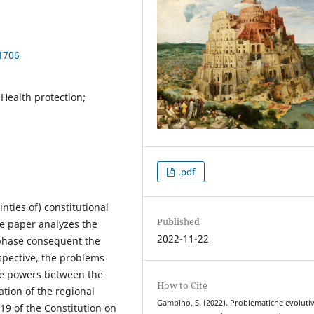
1706
 Health protection;
.pdf
nties of) constitutional
Published
e paper analyzes the
2022-11-22
 phase consequent the
erspective, the problems
ive powers between the
How to Cite
tion of the regional
Gambino, S. (2022). Problematiche evolutiv
119 of the Constitution on