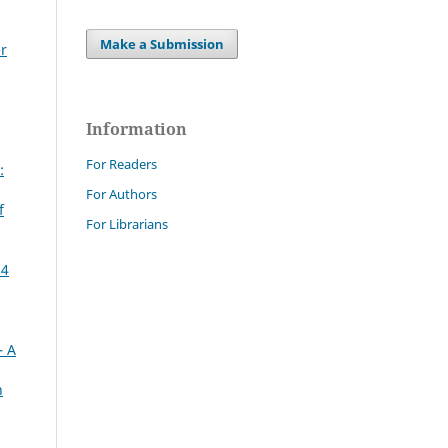
Make a Submission
er
Information
For Readers
:
For Authors
f
For Librarians
74
– A
n