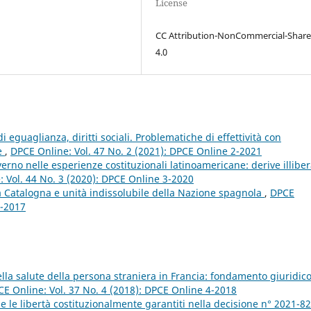
License
CC Attribution-NonCommercial-Share
4.0
i eguaglianza, diritti sociali. Problematiche di effettività con
te
,
DPCE Online: Vol. 47 No. 2 (2021): DPCE Online 2-2021
rno nelle esperienze costituzionali latinoamericane: derive illiber
 Vol. 44 No. 3 (2020): DPCE Online 3-2020
a Catalogna e unità indissolubile della Nazione spagnola
,
DPCE
3-2017
della salute della persona straniera in Francia: fondamento giuridico
E Online: Vol. 37 No. 4 (2018): DPCE Online 4-2018
ti e le libertà costituzionalmente garantiti nella decisione n° 2021-8