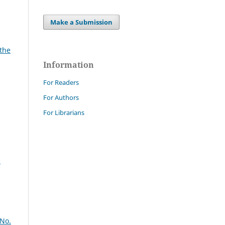
Make a Submission
 the
Information
For Readers
For Authors
For Librarians
n
 No.