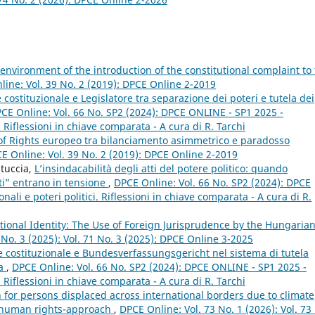
 environment of the introduction of the constitutional complaint to
ine: Vol. 39 No. 2 (2019): DPCE Online 2-2019
 costituzionale e Legislatore tra separazione dei poteri e tutela dei
CE Online: Vol. 66 No. SP2 (2024): DPCE ONLINE - SP1 2025 -
i. Riflessioni in chiave comparata - A cura di R. Tarchi
l of Rights europeo tra bilanciamento asimmetrico e paradosso
E Online: Vol. 39 No. 2 (2019): DPCE Online 2-2019
stuccia,
L’insindacabilità degli atti del potere politico: quando
tti” entrano in tensione
,
DPCE Online: Vol. 66 No. SP2 (2024): DPCE
nali e poteri politici. Riflessioni in chiave comparata - A cura di R.
ional Identity: The Use of Foreign Jurisprudence by the Hungaria
 No. 3 (2025): Vol. 71 No. 3 (2025): DPCE Online 3-2025
te costituzionale e Bundesverfassungsgericht nel sistema di tutela
pa
,
DPCE Online: Vol. 66 No. SP2 (2024): DPCE ONLINE - SP1 2025 -
i. Riflessioni in chiave comparata - A cura di R. Tarchi
 for persons displaced across international borders due to climate
d human rights-approach
,
DPCE Online: Vol. 73 No. 1 (2026): Vol. 73