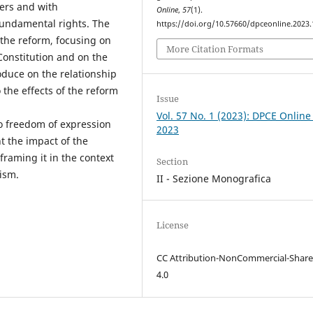
wers and with
Online
,
57
(1).
 fundamental rights. The
https://doi.org/10.57660/dpceonline.2023
 the reform, focusing on
More Citation Formats
onstitution and on the
duce on the relationship
 the effects of the reform
Issue
Vol. 57 No. 1 (2023): DPCE Online
 to freedom of expression
2023
t the impact of the
raming it in the context
Section
nism.
II - Sezione Monografica
License
CC Attribution-NonCommercial-Share
4.0