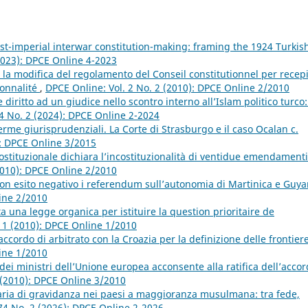
st-imperial interwar constitution-making: framing the 1924 Turkis
2023): DPCE Online 4-2023
la modifica del regolamento del Conseil constitutionnel per recep
ionnalité
,
DPCE Online: Vol. 2 No. 2 (2010): DPCE Online 2/2010
iritto ad un giudice nello scontro interno all’Islam politico turco: 
4 No. 2 (2024): DPCE Online 2-2024
erme giurisprudenziali. La Corte di Strasburgo e il caso Ocalan c.
): DPCE Online 3/2015
stituzionale dichiara l’incostituzionalità di ventidue emendamenti
2010): DPCE Online 2/2010
on esito negativo i referendum sull’autonomia di Martinica e Guy
line 2/2010
una legge organica per istituire la question prioritaire de
. 1 (2010): DPCE Online 1/2010
accordo di arbitrato con la Croazia per la definizione delle frontier
line 1/2010
 dei ministri dell’Unione europea acconsente alla ratifica dell’acco
 (2010): DPCE Online 3/2010
taria di gravidanza nei paesi a maggioranza musulmana: tra fede,
74 No. 2 (2026): DPCE Online 2-2026