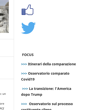
FOCUS
>>>
Itinerari della comparazione
>>>
Osservatorio comparato
Covid19
>>>
La transizione: l’America
dopo Trump
o: un
>>>
Osservatorio sul processo
iore
PCE
costituente cileno