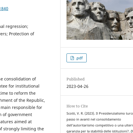
1840
nal regression;
rs; Protection of
.pdf
he consolidation of
Published
ee for institutional
2023-04-26
 time to reform the
hment of the Republic,
How to Cite
e main responsible for
Scotti, V. R. (2023). Il Presidenzialismo turc
orm of government
passo in avanti nel consolidamento
eatures aimed at
dell’autoritarismo competitivo o una ulter
f strongly limiting the
garanzia per la stabilità delle istituzioni?.
D