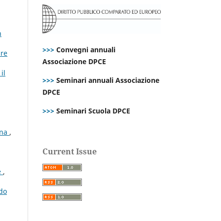
h
>>>
Convegni annuali
ire
Associazione DPCE
il
>>>
Seminari annuali Associazione
DPCE
>>>
Seminari Scuola DPCE
ana
,
Current Issue
e
,
rdo