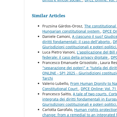
Similar Articles
Fruzsina Gárdos-Orosz,
The constitutional
Hungarian constitutional system
,
DPCE Onl
Daniele Camoni,
A ciascuno il suo? Giudice
diritti fondamentali: il caso dell’aborto
,
DP
Giurisdizioni costituzionali e poteri politic
Luca Pietro Vanoni,
L’applicazione del Bil
federale: il caso della privacy digitale
,
DPC
Francesco Emanuele Grisostolo , Laura Re
“separazione dei poteri” e “tutela dei diri
ONLINE - SP1 2025 - Giurisdizioni costituzio
Tarchi
Valerio Lubello,
From Human Dignity to Nat
Constitutional Court
,
DPCE Online: Vol. 71
Francesco Saitto,
A tale of two courts. Cor
integrata dei diritti fondamentali in Euro
Giurisdizioni costituzionali e poteri politic
Carlotta Garofalo,
Human rights protection
change: from a remedial to an integrate