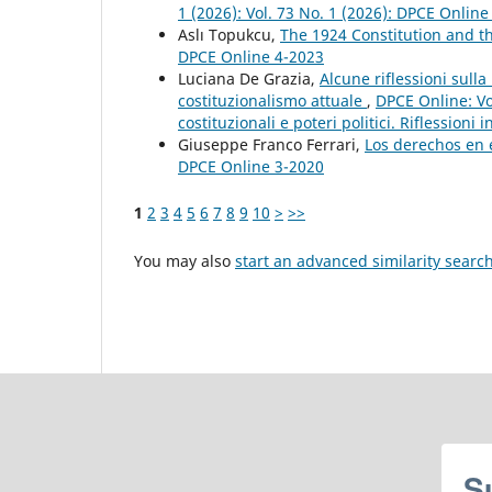
1 (2026): Vol. 73 No. 1 (2026): DPCE Online
Aslı Topukcu,
The 1924 Constitution and t
DPCE Online 4-2023
Luciana De Grazia,
Alcune riflessioni sulla
costituzionalismo attuale
,
DPCE Online: Vo
costituzionali e poteri politici. Riflessioni
Giuseppe Franco Ferrari,
Los derechos en 
DPCE Online 3-2020
1
2
3
4
5
6
7
8
9
10
>
>>
You may also
start an advanced similarity searc