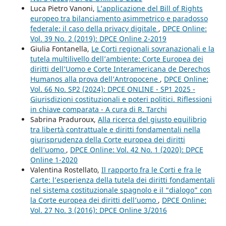
Luca Pietro Vanoni,
L’applicazione del Bill of Rights
europeo tra bilanciamento asimmetrico e paradosso
federale: il caso della privacy digitale
,
DPCE Online:
Vol. 39 No. 2 (2019): DPCE Online 2-2019
Giulia Fontanella,
Le Corti regionali sovranazionali e la
tutela multilivello dell’ambiente: Corte Europea dei
diritti dell’Uomo e Corte Interamericana de Derechos
Humanos alla prova dell’Antropocene
,
DPCE Online:
Vol. 66 No. SP2 (2024): DPCE ONLINE - SP1 2025 -
Giurisdizioni costituzionali e poteri politici. Riflessioni
in chiave comparata - A cura di R. Tarchi
Sabrina Praduroux,
Alla ricerca del giusto equilibrio
tra libertà contrattuale e diritti fondamentali nella
giurisprudenza della Corte europea dei diritti
dell’uomo
,
DPCE Online: Vol. 42 No. 1 (2020): DPCE
Online 1-2020
Valentina Rostellato,
Il rapporto fra le Corti e fra le
Carte: l’esperienza della tutela dei diritti fondamentali
nel sistema costituzionale spagnolo e il “dialogo” con
la Corte europea dei diritti dell’uomo
,
DPCE Online:
Vol. 27 No. 3 (2016): DPCE Online 3/2016