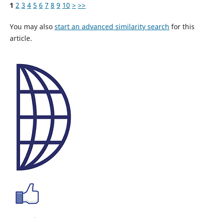
1
2
3
4
5
6
7
8
9
10
>
>>
You may also
start an advanced similarity search
for this
article.