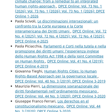
climate change: from a remedial to an integrated
human rights-approach
,
DPCE Online: Vol. 73 No. 1
(2026): Vol. 73 No. 1 (2026): Vol. 73 No. 1 (2026): DPCE
Online 1-2026
Paola Scivoli,
Le discriminazioni intersezionali: un
confronto tra la Corte europea e la Corte
interamericana dei Diritti Umani
,
DPCE Online: Vol. 72
No. 4 (2025): Vol. 72 No. 4 (2025): Vol. 72 No. 4 (2025):
DPCE Online 4-2025
Paola Piciacchia,
Parlamenti e Corti nella tutela e nella
promozione dei diritti umani: l’esperienza inglese
dello Human Rights Act 1998 e della Joint Committee
on Human Rights
,
DPCE Online: Vol. 41 No. 4 (2019):
DPCE Online 4-2019
Giovanna Tieghi,
Human Rights Cities: lo Human
Rights-Based Approach per la governance locale
,
DPCE Online: Vol. 40 No. 3 (2019): DPCE Online 3-2019
Maurizia Pierri,
La dimensione sovranazionale dei
diritti fondamentali nell'ordinamento messicano
,
DPCE Online: Vol. 44 No. 3 (2020): DPCE Online 3-2020
Giuseppe Franco Ferrari,
Los derechos en el
constitucionalismo mexicano
,
DPCE Online: Vol. 44
No. 3 (2020): DPCE Online 3-2020