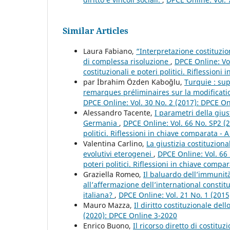
Similar Articles
Laura Fabiano,
“Interpretazione costituzio
di complessa risoluzione
,
DPCE Online: Vo
costituzionali e poteri politici. Riflessioni
par İbrahim Özden Kaboğlu,
Turquie : su
remarques préliminaires sur la modificati
DPCE Online: Vol. 30 No. 2 (2017): DPCE O
Alessandro Tacente,
I parametri della gius
Germania
,
DPCE Online: Vol. 66 No. SP2 (2
politici. Riflessioni in chiave comparata - A
Valentina Carlino,
La giustizia costituzion
evolutivi eterogenei
,
DPCE Online: Vol. 66 
poteri politici. Riflessioni in chiave compar
Graziella Romeo,
Il baluardo dell’immunità 
all’affermazione dell’international consti
italiana?
,
DPCE Online: Vol. 21 No. 1 (201
Mauro Mazza,
Il diritto costituzionale del
(2020): DPCE Online 3-2020
Enrico Buono,
Il ricorso diretto di costit