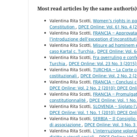
Most read articles by the same author(s)
Valentina Rita Scotti,
Women’s rights in po
Constitution
,
DPCE Online: Vol. 61 No. 4 (
Valentina Rita Scotti,
FRANCIA ‒ Approvata 
l’introduzione dell’exception d’inconstitut
Valentina Rita Scotti,
Misure ad hominem e d
caso Kartal c. Turchia
,
DPCE Online: Vol. 6
Valentina Rita Scotti,
Fra overruling e conf
Turchia
,
DPCE Online: Vol. 23 No. 3 (2015
Valentina Rita Scotti,
TURCHIA ‒ La Corte co
costituzionali
,
DPCE Online: Vol. 2 No. 2 (
Valentina Rita Scotti,
FRANCIA ‒ Conclusi c
DPCE Online: Vol. 2 No. 2 (2010): DPCE On
Valentina Rita Scotti,
FRANCIA ‒ Promulgata 
constitutionnalité
,
DPCE Online: Vol. 1 No
Valentina Rita Scotti,
SLOVENIA ‒ Siglato l’
DPCE Online: Vol. 1 No. 1 (2010): DPCE On
Valentina Rita Scotti,
SERBIA ‒ Il Consiglio
di associazione
,
DPCE Online: Vol. 3 No. 3
Valentina Rita Scotti,
L’interruzione volon
diritto e vincoli sociali.
,
DPCE Online: Vol. 