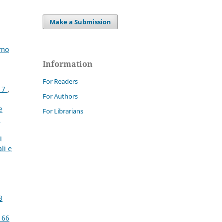
Make a Submission
imo
Information
For Readers
017
,
For Authors
e
For Librarians
i
i
li e
3
 66