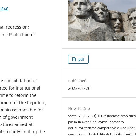
1840
nal regression;
rs; Protection of
.pdf
he consolidation of
Published
ee for institutional
2023-04-26
 time to reform the
hment of the Republic,
How to Cite
e main responsible for
Scotti, V. R. (2023). Il Presidenzialismo turc
orm of government
passo in avanti nel consolidamento
eatures aimed at
dell’autoritarismo competitivo o una ulter
f strongly limiting the
garanzia per la stabilità delle istituzioni?.
D