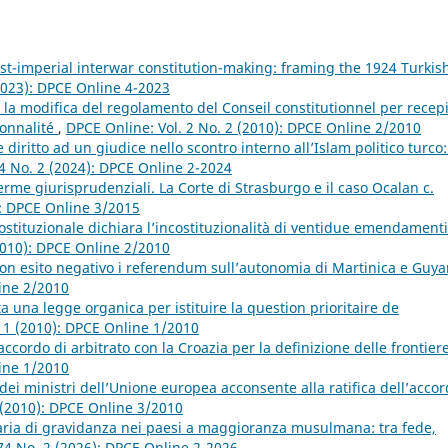
st-imperial interwar constitution-making: framing the 1924 Turkis
2023): DPCE Online 4-2023
la modifica del regolamento del Conseil constitutionnel per recep
ionnalité
,
DPCE Online: Vol. 2 No. 2 (2010): DPCE Online 2/2010
iritto ad un giudice nello scontro interno all’Islam politico turco: 
4 No. 2 (2024): DPCE Online 2-2024
erme giurisprudenziali. La Corte di Strasburgo e il caso Ocalan c.
): DPCE Online 3/2015
stituzionale dichiara l’incostituzionalità di ventidue emendamenti
2010): DPCE Online 2/2010
on esito negativo i referendum sull’autonomia di Martinica e Guy
line 2/2010
una legge organica per istituire la question prioritaire de
. 1 (2010): DPCE Online 1/2010
accordo di arbitrato con la Croazia per la definizione delle frontier
line 1/2010
 dei ministri dell’Unione europea acconsente alla ratifica dell’acco
 (2010): DPCE Online 3/2010
taria di gravidanza nei paesi a maggioranza musulmana: tra fede,
74 No. 2 (2026): DPCE Online 2-2026