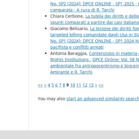
No. SP2 (2024): DPCE ONLINE - SP1 2025 - Giu
comparata - A cura di R. Tarchi
Chiara Cerbone,
La tutela dei diritti e de
spunti comparati a partire dai casi italia
Giacomo Belisario,
La lesione dei diritti f
targeted killing comandate dagli Usa in Sta
No. SP1 (2024): DPCE ONLINE - SP1 2024 Nu
pacifista e conflitti armati
Antonia Baraggia,
Contenzioso in materia 
Rights Institutions
,
DPCE Online: Vol. 58 N
ambientale fra antropocentrismo e biocent
Amirante e R. Tarchi
<<
<
4
5
6
7
8
9
10
11
12
13
>
>>
You may also
start an advanced similarity searc