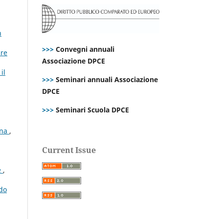
h
>>>
Convegni annuali
ire
Associazione DPCE
il
>>>
Seminari annuali Associazione
DPCE
>>>
Seminari Scuola DPCE
ana
,
Current Issue
e
,
rdo