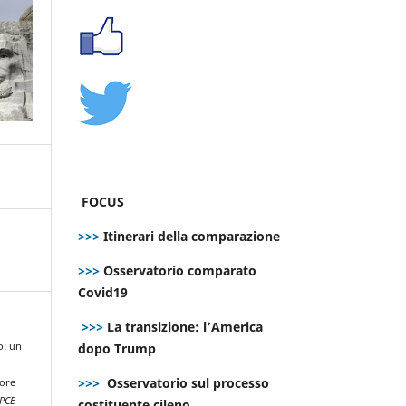
FOCUS
>>>
Itinerari della comparazione
>>>
Osservatorio comparato
Covid19
>>>
La transizione: l’America
dopo Trump
o: un
>>>
Osservatorio sul processo
iore
PCE
costituente cileno