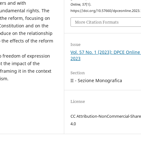
wers and with
Online
,
57
(1).
 fundamental rights. The
https://doi.org/10.57660/dpceonline.2023
 the reform, focusing on
More Citation Formats
onstitution and on the
duce on the relationship
 the effects of the reform
Issue
Vol. 57 No. 1 (2023): DPCE Online
 to freedom of expression
2023
t the impact of the
raming it in the context
Section
nism.
II - Sezione Monografica
License
CC Attribution-NonCommercial-Share
4.0