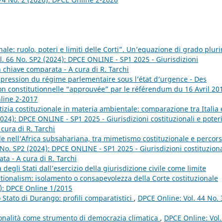
nale: ruolo, poteri e limiti delle Corti”. Un’equazione di grado plur
l. 66 No. SP2 (2024): DPCE ONLINE - SP1 2025 - Giurisdizioni
 in chiave comparata - A cura di R. Tarchi
ppression du régime parlementaire sous l’état d’urgence - Des
on constitutionnelle “approuvée” par le référendum du 16 Avril 2
nline 2-2017
tizia costituzionale in materia ambientale: comparazione tra Italia 
024): DPCE ONLINE - SP1 2025 - Giurisdizioni costituzionali e poter
 cura di R. Tarchi
ale nell’Africa subsahariana, tra mimetismo costituzionale e percors
No. SP2 (2024): DPCE ONLINE - SP1 2025 - Giurisdizioni costituziona
ata - A cura di R. Tarchi
degli Stati dall’esercizio della giurisdizione civile come limite
tutionalism: isolamento o consapevolezza della Corte costituzionale
5): DPCE Online 1/2015
lo Stato di Durango: profili comparatistici
,
DPCE Online: Vol. 44 No. 
uzionalità come strumento di democrazia climatica
,
DPCE Online: Vol.