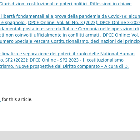
risdizioni costituzionali e poteri politici. Riflessioni in chiave
lle libertà fondamentali alla prova della pandemia da Covid-19: alcun
no e spagnolo
,
DPCE Online: Vol. 60 No. 3 (2023): DPCE Online 3-202
ondamentali posta in essere da Italia e Germania nelle operazioni di
ti non coinvolti ufficialmente in conflitti armati
,
DPCE Online: Vol.
mero Speciale Pescara Costituzionalismo, declinazioni del princip
climatica e separazione dei poteri: il ruolo delle National Human
o. SP2 (2023): DPCE Online - SP2 2023 - Il costituzionalismo
rismo. Nuove prospettive dal Diritto comparato – A cura di D.
h
for this article.