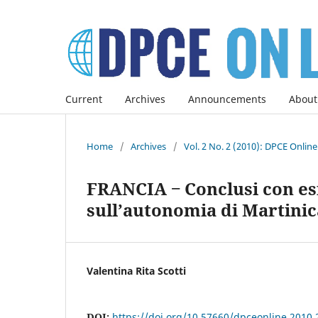
Current
Archives
Announcements
About
Home
/
Archives
/
Vol. 2 No. 2 (2010): DPCE Onlin
FRANCIA ‒ Conclusi con es
sull’autonomia di Martini
Valentina Rita Scotti
DOI:
https://doi.org/10.57660/dpceonline.2010.