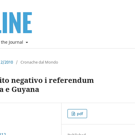
 the Journal
e 2/2010
/
Cronache dal Mondo
ito negativo i referendum
ca e Guyana
pdf
212
Published