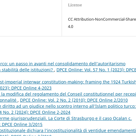
License
CC Attribution-NonCommercial-Share
4.0
urco: un passo in avanti nel consolidamento dell’autoritarismo
stabilità delle istituzioni?
,
DPCE Online: Vol. 57 No. 1 (2023): DPC
st-imperial interwar constitution-making: framing the 1924 Turkis
2023): DPCE Online 4-2023
la modifica del regolamento del Conseil constitutionnel per recep
ionnalité
,
DPCE Online: Vol. 2 No. 2 (2010): DPCE Online 2/2010
iritto ad un giudice nello scontro interno all’Islam politico turco: 
4 No. 2 (2024): DPCE Online 2-2024
erme giurisprudenziali. La Corte di Strasburgo e il caso Ocalan c.
): DPCE Online 3/2015
stituzionale dichiara l’incostituzionalità di ventidue emendamenti