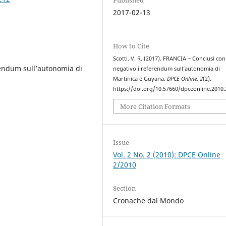
2017-02-13
How to Cite
Scotti, V. R. (2017). FRANCIA ‒ Conclusi con
rendum sull’autonomia di
negativo i referendum sull’autonomia di
Martinica e Guyana.
DPCE Online
,
2
(2).
https://doi.org/10.57660/dpceonline.2010.
More Citation Formats
Issue
Vol. 2 No. 2 (2010): DPCE Online
2/2010
Section
Cronache dal Mondo