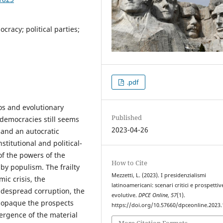
cracy; political parties;
.pdf
ios and evolutionary
Published
democracies still seems
2023-04-26
 and an autocratic
titutional and political-
 of the powers of the
How to Cite
 by populism. The frailty
Mezzetti, L. (2023). I presidenzialismi
ic crisis, the
latinoamericani: scenari critici e prospettiv
widespread corruption, the
evolutive.
DPCE Online
,
57
(1).
e opaque the prospects
https://doi.org/10.57660/dpceonline.2023
ergence of the material
More Citation Formats