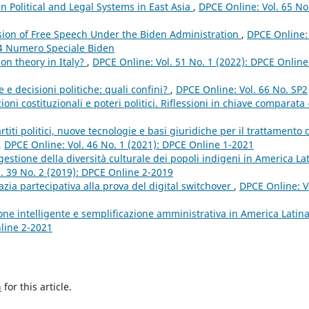
in Political and Legal Systems in East Asia
,
DPCE Online: Vol. 65 No
sion of Free Speech Under the Biden Administration
,
DPCE Online: 
24 Numero Speciale Biden
ion theory in Italy?
,
DPCE Online: Vol. 51 No. 1 (2022): DPCE Online
e e decisioni politiche: quali confini?
,
DPCE Online: Vol. 66 No. SP2
ni costituzionali e poteri politici. Riflessioni in chiave comparata 
iti politici, nuove tecnologie e basi giuridiche per il trattamento 
,
DPCE Online: Vol. 46 No. 1 (2021): DPCE Online 1-2021
gestione della diversità culturale dei popoli indigeni in America Lat
. 39 No. 2 (2019): DPCE Online 2-2019
zia partecipativa alla prova del digital switchover
,
DPCE Online: V
ione intelligente e semplificazione amministrativa in America Latin
nline 2-2021
h
for this article.