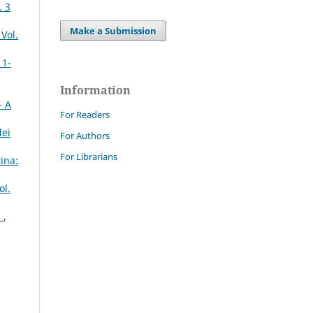
. 3
Make a Submission
Vol.
 1-
Information
- A
For Readers
dei
For Authors
For Librarians
ina:
ol.
a
,