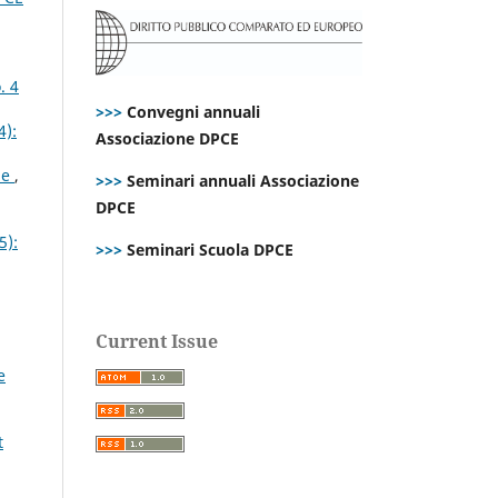
. 4
>>>
Convegni annuali
4):
Associazione DPCE
ane
,
>>>
Seminari annuali Associazione
DPCE
5):
>>>
Seminari Scuola DPCE
Current Issue
e
t