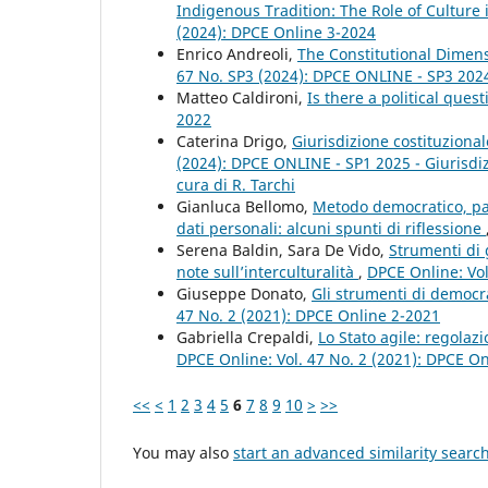
Indigenous Tradition: The Role of Culture 
(2024): DPCE Online 3-2024
Enrico Andreoli,
The Constitutional Dimen
67 No. SP3 (2024): DPCE ONLINE - SP3 20
Matteo Caldironi,
Is there a political quest
2022
Caterina Drigo,
Giurisdizione costituzional
(2024): DPCE ONLINE - SP1 2025 - Giurisdizio
cura di R. Tarchi
Gianluca Bellomo,
Metodo democratico, part
dati personali: alcuni spunti di riflessione
Serena Baldin, Sara De Vido,
Strumenti di 
note sull’interculturalità
,
DPCE Online: Vol
Giuseppe Donato,
Gli strumenti di democra
47 No. 2 (2021): DPCE Online 2-2021
Gabriella Crepaldi,
Lo Stato agile: regolaz
DPCE Online: Vol. 47 No. 2 (2021): DPCE O
<<
<
1
2
3
4
5
6
7
8
9
10
>
>>
You may also
start an advanced similarity searc