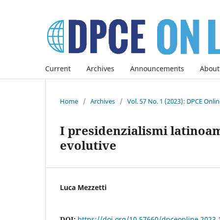
Current
Archives
Announcements
About
Home
/
Archives
/
Vol. 57 No. 1 (2023): DPCE Onli
I presidenzialismi latinoam
evolutive
Luca Mezzetti
DOI:
https://doi.org/10.57660/dpceonline.2023.