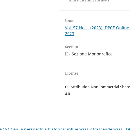
Issue
Vol. 57 No. 1 (2023): DPCE Online
2023
Section
II - Sezione Monografica
License
CC Attribution-NonCommercial-Share
4.0
 1917 en la perspectiva histórica: influencias y trascendencias
,
D