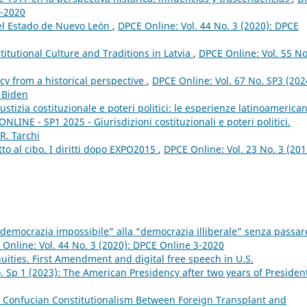
3-2020
del Estado de Nuevo León
,
DPCE Online: Vol. 44 No. 3 (2020): DPCE
itutional Culture and Traditions in Latvia
,
DPCE Online: Vol. 55 No
cy from a historical perspective
,
DPCE Online: Vol. 67 No. SP3 (202
 Biden
iustizia costituzionale e poteri politici: le esperienze latinoameric
NLINE - SP1 2025 - Giurisdizioni costituzionali e poteri politici.
R. Tarchi
itto al cibo. I diritti dopo EXPO2015
,
DPCE Online: Vol. 23 No. 3 (201
“democrazia impossibile” alla “democrazia illiberale” senza passar
Online: Vol. 44 No. 3 (2020): DPCE Online 3-2020
uities. First Amendment and digital free speech in U.S.
. Sp 1 (2023): The American Presidency after two years of Presiden
 Confucian Constitutionalism Between Foreign Transplant and