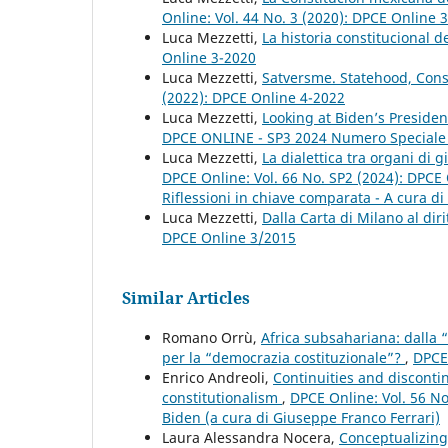
Online: Vol. 44 No. 3 (2020): DPCE Online 
Luca Mezzetti,
La historia constitucional 
Online 3-2020
Luca Mezzetti,
Satversme. Statehood, Const
(2022): DPCE Online 4-2022
Luca Mezzetti,
Looking at Biden’s Presiden
DPCE ONLINE - SP3 2024 Numero Speciale
Luca Mezzetti,
La dialettica tra organi di g
DPCE Online: Vol. 66 No. SP2 (2024): DPCE O
Riflessioni in chiave comparata - A cura di 
Luca Mezzetti,
Dalla Carta di Milano al dir
DPCE Online 3/2015
Similar Articles
Romano Orrù,
Africa subsahariana: dalla 
per la “democrazia costituzionale”?
,
DPCE 
Enrico Andreoli,
Continuities and discontin
constitutionalism
,
DPCE Online: Vol. 56 No
Biden (a cura di Giuseppe Franco Ferrari)
Laura Alessandra Nocera,
Conceptualizing