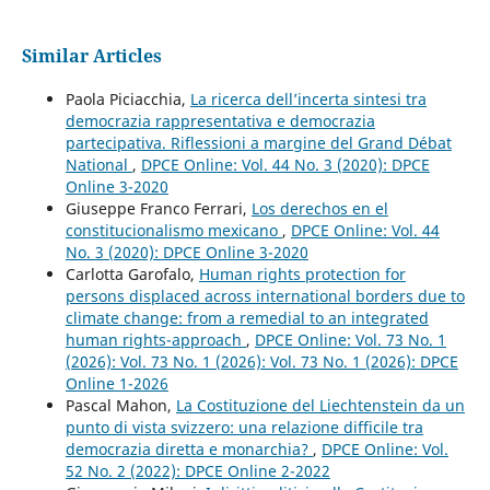
Similar Articles
Paola Piciacchia,
La ricerca dell’incerta sintesi tra
democrazia rappresentativa e democrazia
partecipativa. Riflessioni a margine del Grand Débat
National
,
DPCE Online: Vol. 44 No. 3 (2020): DPCE
Online 3-2020
Giuseppe Franco Ferrari,
Los derechos en el
constitucionalismo mexicano
,
DPCE Online: Vol. 44
No. 3 (2020): DPCE Online 3-2020
Carlotta Garofalo,
Human rights protection for
persons displaced across international borders due to
climate change: from a remedial to an integrated
human rights-approach
,
DPCE Online: Vol. 73 No. 1
(2026): Vol. 73 No. 1 (2026): Vol. 73 No. 1 (2026): DPCE
Online 1-2026
Pascal Mahon,
La Costituzione del Liechtenstein da un
punto di vista svizzero: una relazione difficile tra
democrazia diretta e monarchia?
,
DPCE Online: Vol.
52 No. 2 (2022): DPCE Online 2-2022