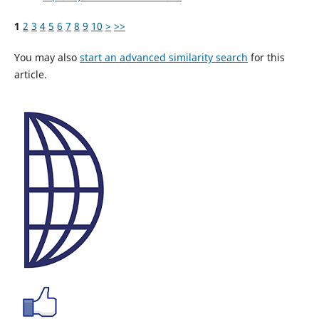
1
2
3
4
5
6
7
8
9
10
>
>>
You may also
start an advanced similarity search
for this
article.