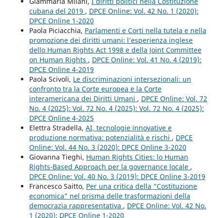
Giammaria Milani,
I diritti politici nella Costituzione
cubana del 2019
,
DPCE Online: Vol. 42 No. 1 (2020):
DPCE Online 1-2020
Paola Piciacchia,
Parlamenti e Corti nella tutela e nella
promozione dei diritti umani: l’esperienza inglese
dello Human Rights Act 1998 e della Joint Committee
on Human Rights
,
DPCE Online: Vol. 41 No. 4 (2019):
DPCE Online 4-2019
Paola Scivoli,
Le discriminazioni intersezionali: un
confronto tra la Corte europea e la Corte
interamericana dei Diritti Umani
,
DPCE Online: Vol. 72
No. 4 (2025): Vol. 72 No. 4 (2025): Vol. 72 No. 4 (2025):
DPCE Online 4-2025
Elettra Stradella,
AI, tecnologie innovative e
produzione normativa: potenzialità e rischi
,
DPCE
Online: Vol. 44 No. 3 (2020): DPCE Online 3-2020
Giovanna Tieghi,
Human Rights Cities: lo Human
Rights-Based Approach per la governance locale
,
DPCE Online: Vol. 40 No. 3 (2019): DPCE Online 3-2019
Francesco Saitto,
Per una critica della “Costituzione
economica” nel prisma delle trasformazioni della
democrazia rappresentativa
,
DPCE Online: Vol. 42 No.
1 (2020): DPCE Online 1-2020