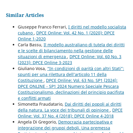
Similar Articles
Giuseppe Franco Ferrari,
I diritti nel modello socialista
cubano
,
DPCE Online: Vol. 42 No. 1 (2020): DPCE
Online 1-2020
Carla Bassu,
Il modello australiano di tutela dei diritti
e le scelte di bilanciamento nella gestione delle
situazioni di emergenza
,
DPCE Online: Vol. 60 No. 3
(2023): DPCE Online 3-2023
Giuliano Vosa,
“In condizioni di parità con altri Stati”:
spunti per una rilettura dell’articolo 11 della
Costituzione
,
DPCE Online: Vol. 63 No. SP1 (2024):
DPCE ONLINE - SP1 2024 Numero Speciale Pescara
Costituzionalismo, declinazioni del principio pacifista
e conflitti armati
Simonetta Fraudatario,
Dai diritti dei popoli ai diritti
della natura. La voce dei tribunali di opinione
,
DPCE
Online: Vol. 37 No. 4 (2018): DPCE Online 4-2018
Angela Di Gregorio,
Democrazia partecipativa e
integrazione dei gruppi deboli. Una premessa