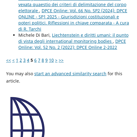
vexata quaestio dei criteri di delimitazione del corpo
elettorale
,
DPCE Online: Vol. 66 No. SP2 (2024): DPCE
ONLINE - SP1 2025 - Giurisdizioni costituzionali e
poteri politici. Riflessioni in chiave comparata - A cura
di R. Tarchi
Michele Di Bari,
Liechtenstein e diritti umani: il punto
di vista degli international monitoring bodies
,
DPCE
Online: Vol. 52 No. 2 (2022): DPCE Online 2-2022
<<
<
1
2
3
4
5
6
7
8
9
10
>
>>
You may also
start an advanced similarity search
for this
article.