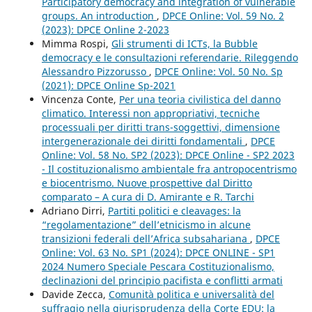
Participatory democracy and integration of vulnerable
groups. An introduction
,
DPCE Online: Vol. 59 No. 2
(2023): DPCE Online 2-2023
Mimma Rospi,
Gli strumenti di ICTs, la Bubble
democracy e le consultazioni referendarie. Rileggendo
Alessandro Pizzorusso
,
DPCE Online: Vol. 50 No. Sp
(2021): DPCE Online Sp-2021
Vincenza Conte,
Per una teoria civilistica del danno
climatico. Interessi non appropriativi, tecniche
processuali per diritti trans-soggettivi, dimensione
intergenerazionale dei diritti fondamentali
,
DPCE
Online: Vol. 58 No. SP2 (2023): DPCE Online - SP2 2023
- Il costituzionalismo ambientale fra antropocentrismo
e biocentrismo. Nuove prospettive dal Diritto
comparato – A cura di D. Amirante e R. Tarchi
Adriano Dirri,
Partiti politici e cleavages: la
“regolamentazione” dell’etnicismo in alcune
transizioni federali dell’Africa subsahariana
,
DPCE
Online: Vol. 63 No. SP1 (2024): DPCE ONLINE - SP1
2024 Numero Speciale Pescara Costituzionalismo,
declinazioni del principio pacifista e conflitti armati
Davide Zecca,
Comunità politica e universalità del
suffragio nella giurisprudenza della Corte EDU: la