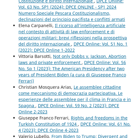
Costituzione e diritto internazionale
,
DPCE Online:
Vol. 63 No. SP1 (2024): DPCE ONLINE - SP1 2024
Numero Speciale Pescara Costituzionalismo,
declinazioni del principio pacifista e conflitti armati
Elena Carpanelli,
Il ricorso all’intelligenza artificiale
nel contesto di attività di law enforcement e di
operazioni militari: brevi riflessioni nella prospettiva
del diritto internazionale
,
DPCE Online: Vol. 51 No. 1
(2022): DPCE Online 1-2022
Vittoria Barsotti,
Not only Dobbs v. Jackson. Abortion
laws and private enforcement
,
DPCE Online: Vol. 56
No. Sp 1 (2023): The American Presidency after two
years of President Biden (a cura di Giuseppe Franco
Ferrari)
Christian Mosquera Arias,
Le assemblee cittadine
come meccanismo di democrazia partecipativa. Le
esperienze delle assemblee per il clima in Francia e in
Spagna
,
DPCE Online: Vol. 59 No. 2 (2023): DPCE
Online 2-2023
Giuseppe Franco Ferrari,
Rights and freedoms in the
Turkish Constitution of 1924
,
DPCE Online: Vol. 61 No.
4 (2023): DPCE Online 4-2023
Valerio Lubello,
From Biden to Trump: Divergent and