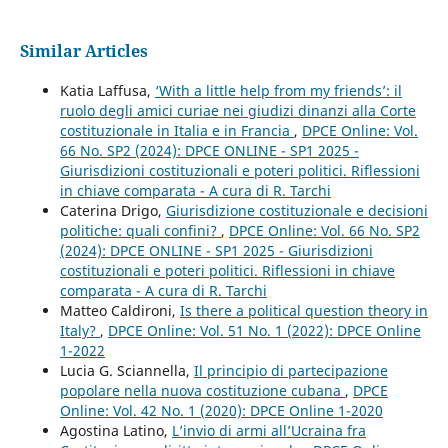
Similar Articles
Katia Laffusa,
‘With a little help from my friends’: il
ruolo degli amici curiae nei giudizi dinanzi alla Corte
costituzionale in Italia e in Francia
,
DPCE Online: Vol.
66 No. SP2 (2024): DPCE ONLINE - SP1 2025 -
Giurisdizioni costituzionali e poteri politici. Riflessioni
in chiave comparata - A cura di R. Tarchi
Caterina Drigo,
Giurisdizione costituzionale e decisioni
politiche: quali confini?
,
DPCE Online: Vol. 66 No. SP2
(2024): DPCE ONLINE - SP1 2025 - Giurisdizioni
costituzionali e poteri politici. Riflessioni in chiave
comparata - A cura di R. Tarchi
Matteo Caldironi,
Is there a political question theory in
Italy?
,
DPCE Online: Vol. 51 No. 1 (2022): DPCE Online
1-2022
Lucia G. Sciannella,
Il principio di partecipazione
popolare nella nuova costituzione cubana
,
DPCE
Online: Vol. 42 No. 1 (2020): DPCE Online 1-2020
Agostina Latino,
L’invio di armi all’Ucraina fra