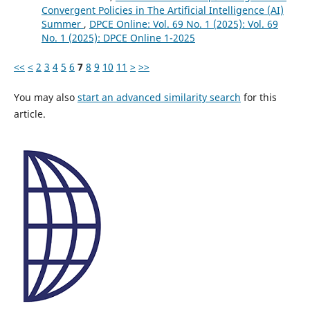
Convergent Policies in The Artificial Intelligence (AI)
Summer
,
DPCE Online: Vol. 69 No. 1 (2025): Vol. 69
No. 1 (2025): DPCE Online 1-2025
<<
<
2
3
4
5
6
7
8
9
10
11
>
>>
You may also
start an advanced similarity search
for this
article.