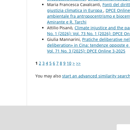
Maria Francesca Cavalcanti,
Fonti del dirit
giustizia climatica in Europa
,
DPCE Online:
ambientale fra antropocentrismo e biocent
Amirante e R. Tarchi
Attilio Pisanò,
Climate injustice and the p
No. 1 (2026): Vol. 73 No. 1 (2026): DPCE On
Giulia Mannarini,
Pratiche deliberative ne
deliberation» in Cina: tendenze opposte e
Vol. 71 No. 3 (2025): DPCE Online 3-2025
1
2
3
4
5
6
7
8
9
10
>
>>
You may also
start an advanced similarity searc