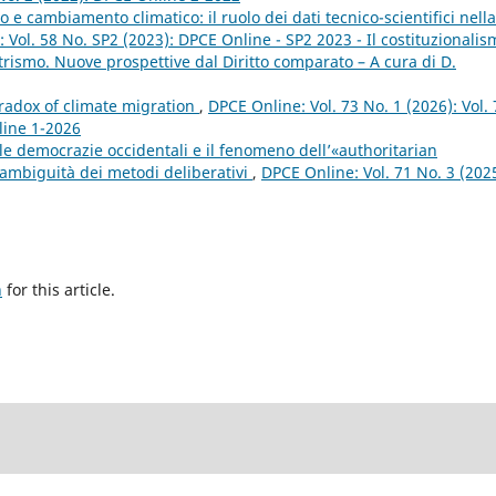
to e cambiamento climatico: il ruolo dei dati tecnico-scientifici nella
 Vol. 58 No. SP2 (2023): DPCE Online - SP2 2023 - Il costituzionalis
rismo. Nuove prospettive dal Diritto comparato – A cura di D.
aradox of climate migration
,
DPCE Online: Vol. 73 No. 1 (2026): Vol. 
line 1-2026
lle democrazie occidentali e il fenomeno dell’«authoritarian
 ambiguità dei metodi deliberativi
,
DPCE Online: Vol. 71 No. 3 (2025
h
for this article.