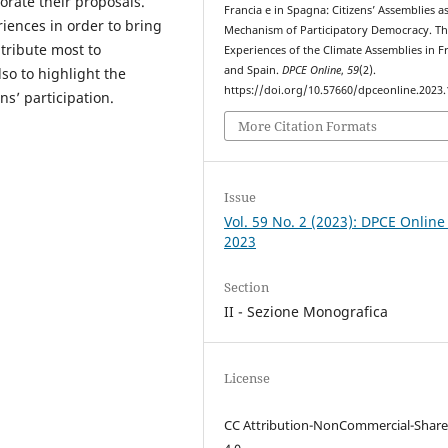
orate their proposals.
Francia e in Spagna: Citizens’ Assemblies as
iences in order to bring
Mechanism of Participatory Democracy. T
tribute most to
Experiences of the Climate Assemblies in F
and Spain.
DPCE Online
,
59
(2).
so to highlight the
https://doi.org/10.57660/dpceonline.2023
ns’ participation.
More Citation Formats
Issue
Vol. 59 No. 2 (2023): DPCE Online
2023
Section
II - Sezione Monografica
License
CC Attribution-NonCommercial-Share