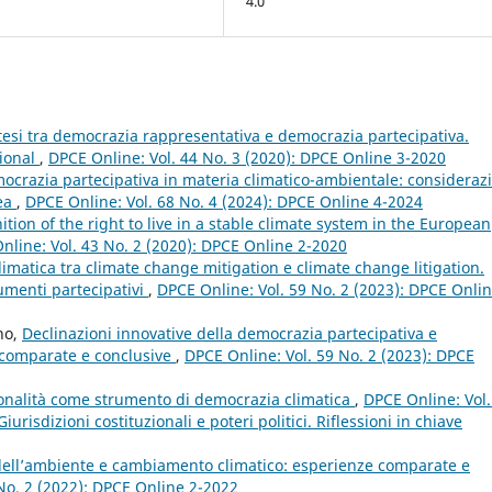
4.0
intesi tra democrazia rappresentativa e democrazia partecipativa.
tional
,
DPCE Online: Vol. 44 No. 3 (2020): DPCE Online 3-2020
mocrazia partecipativa in materia climatico-ambientale: consideraz
pea
,
DPCE Online: Vol. 68 No. 4 (2024): DPCE Online 4-2024
ition of the right to live in a stable climate system in the European
nline: Vol. 43 No. 2 (2020): DPCE Online 2-2020
imatica tra climate change mitigation e climate change litigation.
umenti partecipativi
,
DPCE Online: Vol. 59 No. 2 (2023): DPCE Onlin
no,
Declinazioni innovative della democrazia partecipativa e
i comparate e conclusive
,
DPCE Online: Vol. 59 No. 2 (2023): DPCE
uzionalità come strumento di democrazia climatica
,
DPCE Online: Vol.
risdizioni costituzionali e poteri politici. Riflessioni in chiave
 dell’ambiente e cambiamento climatico: esperienze comparate e
No. 2 (2022): DPCE Online 2-2022