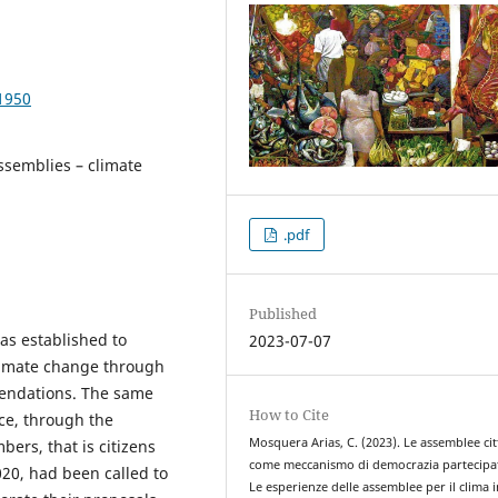
1950
assemblies – climate
.pdf
Published
as established to
2023-07-07
climate change through
mmendations. The same
How to Cite
ce, through the
Mosquera Arias, C. (2023). Le assemblee ci
ers, that is citizens
come meccanismo di democrazia partecipat
20, had been called to
Le esperienze delle assemblee per il clima i