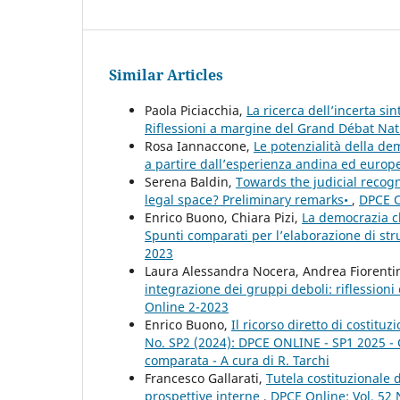
Similar Articles
Paola Piciacchia,
La ricerca dell’incerta s
Riflessioni a margine del Grand Débat Na
Rosa Iannaccone,
Le potenzialità della de
a partire dall’esperienza andina ed euro
Serena Baldin,
Towards the judicial recogn
legal space? Preliminary remarks•
,
DPCE O
Enrico Buono, Chiara Pizi,
La democrazia cl
Spunti comparati per l’elaborazione di str
2023
Laura Alessandra Nocera, Andrea Fiorenti
integrazione dei gruppi deboli: riflession
Online 2-2023
Enrico Buono,
Il ricorso diretto di costit
No. SP2 (2024): DPCE ONLINE - SP1 2025 - Giu
comparata - A cura di R. Tarchi
Francesco Gallarati,
Tutela costituzionale
prospettive interne
,
DPCE Online: Vol. 52 