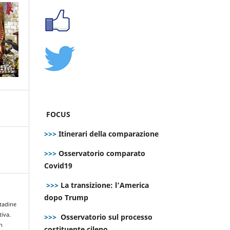
FOCUS
>>>
Itinerari della comparazione
>>>
Osservatorio comparato
Covid19
>>>
La transizione: l’America
dopo Trump
ttadine
iva.
>>>
Osservatorio sul processo
n
costituente cileno