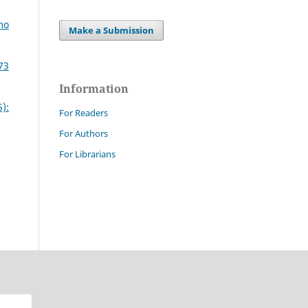
mo
Make a Submission
73
Information
):
For Readers
For Authors
For Librarians