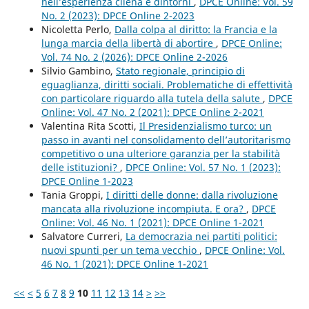
nell’esperienza cilena e dintorni
,
DPCE Online: Vol. 59
No. 2 (2023): DPCE Online 2-2023
Nicoletta Perlo,
Dalla colpa al diritto: la Francia e la
lunga marcia della libertà di abortire
,
DPCE Online:
Vol. 74 No. 2 (2026): DPCE Online 2-2026
Silvio Gambino,
Stato regionale, principio di
eguaglianza, diritti sociali. Problematiche di effettività
con particolare riguardo alla tutela della salute
,
DPCE
Online: Vol. 47 No. 2 (2021): DPCE Online 2-2021
Valentina Rita Scotti,
Il Presidenzialismo turco: un
passo in avanti nel consolidamento dell’autoritarismo
competitivo o una ulteriore garanzia per la stabilità
delle istituzioni?
,
DPCE Online: Vol. 57 No. 1 (2023):
DPCE Online 1-2023
Tania Groppi,
I diritti delle donne: dalla rivoluzione
mancata alla rivoluzione incompiuta. E ora?
,
DPCE
Online: Vol. 46 No. 1 (2021): DPCE Online 1-2021
Salvatore Curreri,
La democrazia nei partiti politici:
nuovi spunti per un tema vecchio
,
DPCE Online: Vol.
46 No. 1 (2021): DPCE Online 1-2021
<<
<
5
6
7
8
9
10
11
12
13
14
>
>>