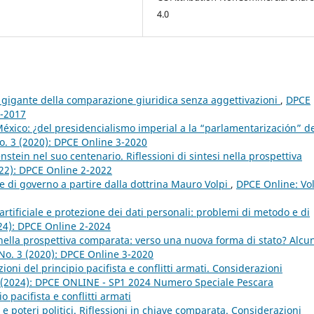
4.0
 gigante della comparazione giuridica senza aggettivazioni
,
DPCE
2-2017
éxico: ¿del presidencialismo imperial a la “parlamentarización” d
o. 3 (2020): DPCE Online 3-2020
nstein nel suo centenario. Riflessioni di sintesi nella prospettiva
022): DPCE Online 2-2022
me di governo a partire dalla dottrina Mauro Volpi
,
DPCE Online: Vol
artificiale e protezione dei dati personali: problemi di metodo e di
024): DPCE Online 2-2024
 nella prospettiva comparata: verso una nuova forma di stato? Alcu
 No. 3 (2020): DPCE Online 3-2020
ioni del principio pacifista e conflitti armati. Considerazioni
1 (2024): DPCE ONLINE - SP1 2024 Numero Speciale Pescara
o pacifista e conflitti armati
i e poteri politici. Riflessioni in chiave comparata. Considerazioni