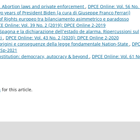
n. Abortion laws and private enforcement
,
DPCE Online: Vol. 56 No.
o years of President Biden (a cura di Giuseppe Franco Ferrari)
l of Rights europeo tra bilanciamento asimmetrico e paradosso
E Online: Vol. 39 No. 2 (2019): DPCE Online 2-2019
pagna e la dichiarazione dell’estado de alarma. Ripercussioni sul
ti
,
DPCE Online: Vol. 43 No. 2 (2020): DPCE Online 2-2020
 origini e conseguenze della legge fondamentale Nation-State
,
DP
e Sp-2021
onstitution: democracy, autocracy & beyond
,
DPCE Online: Vol. 61 N
h
for this article.