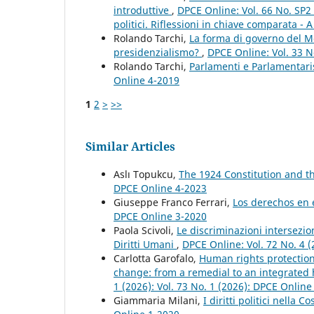
introduttive
,
DPCE Online: Vol. 66 No. SP2 
politici. Riflessioni in chiave comparata - A
Rolando Tarchi,
La forma di governo del M
presidenzialismo?
,
DPCE Online: Vol. 33 N
Rolando Tarchi,
Parlamenti e Parlamentar
Online 4-2019
1
2
>
>>
Similar Articles
Aslı Topukcu,
The 1924 Constitution and t
DPCE Online 4-2023
Giuseppe Franco Ferrari,
Los derechos en 
DPCE Online 3-2020
Paola Scivoli,
Le discriminazioni intersezio
Diritti Umani
,
DPCE Online: Vol. 72 No. 4 (
Carlotta Garofalo,
Human rights protection
change: from a remedial to an integrate
1 (2026): Vol. 73 No. 1 (2026): DPCE Online
Giammaria Milani,
I diritti politici nella