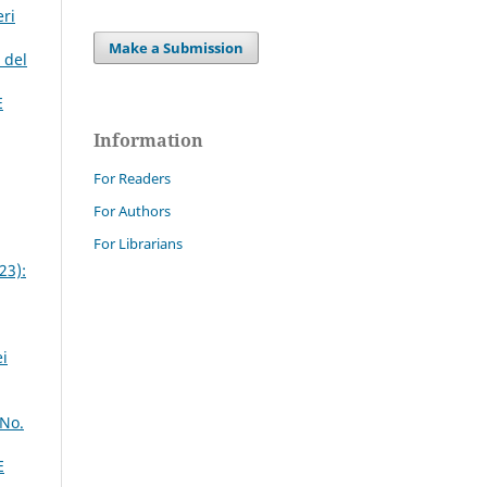
eri
Make a Submission
 del
E
Information
For Readers
For Authors
For Librarians
23):
ei
 No.
E