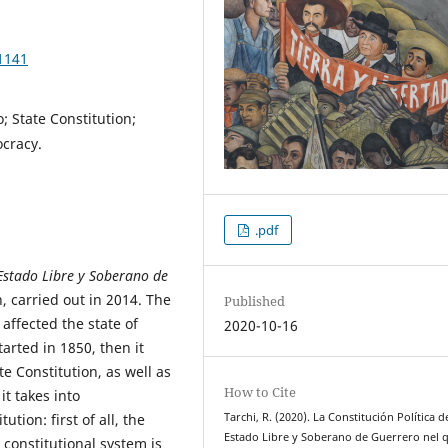
1141
; State Constitution;
cracy.
.pdf
 Estado Libre y Soberano de
on, carried out in 2014. The
Published
 affected the state of
2020-10-16
tarted in 1850, then it
te Constitution, as well as
How to Cite
it takes into
ution: first of all, the
Tarchi, R. (2020). La Constitución Política d
Estado Libre y Soberano de Guerrero nel 
constitutional system is