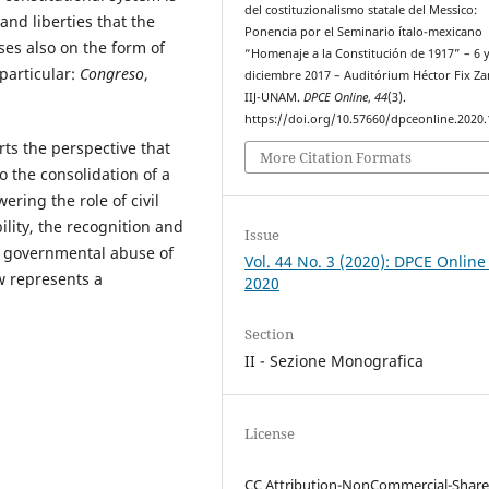
del costituzionalismo statale del Messico:
and liberties that the
Ponencia por el Seminario ítalo-mexicano
es also on the form of
“Homenaje a la Constitución de 1917” – 6 y
particular:
Congreso
,
diciembre 2017 – Auditórium Héctor Fix Z
IIJ-UNAM.
DPCE Online
,
44
(3).
https://doi.org/10.57660/dpceonline.2020
rts the perspective that
More Citation Formats
o the consolidation of a
ering the role of civil
bility, the recognition and
Issue
y governmental abuse of
Vol. 44 No. 3 (2020): DPCE Online
aw represents a
2020
Section
II - Sezione Monografica
License
CC Attribution-NonCommercial-Share