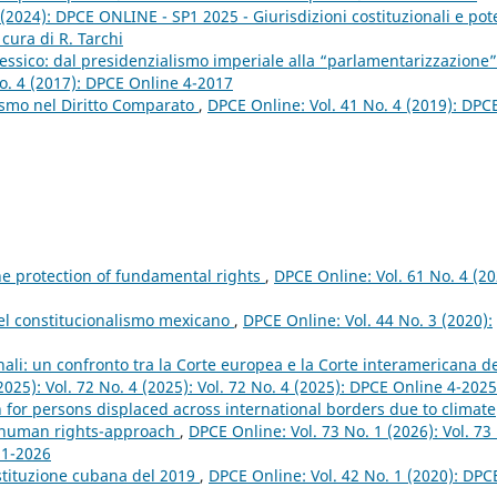
(2024): DPCE ONLINE - SP1 2025 - Giurisdizioni costituzionali e pot
 cura di R. Tarchi
essico: dal presidenzialismo imperiale alla “parlamentarizzazione”
o. 4 (2017): DPCE Online 4-2017
ismo nel Diritto Comparato
,
DPCE Online: Vol. 41 No. 4 (2019): DPC
he protection of fundamental rights
,
DPCE Online: Vol. 61 No. 4 (20
el constitucionalismo mexicano
,
DPCE Online: Vol. 44 No. 3 (2020):
nali: un confronto tra la Corte europea e la Corte interamericana d
2025): Vol. 72 No. 4 (2025): Vol. 72 No. 4 (2025): DPCE Online 4-2025
 for persons displaced across international borders due to climate
d human rights-approach
,
DPCE Online: Vol. 73 No. 1 (2026): Vol. 73
 1-2026
 Costituzione cubana del 2019
,
DPCE Online: Vol. 42 No. 1 (2020): DPC