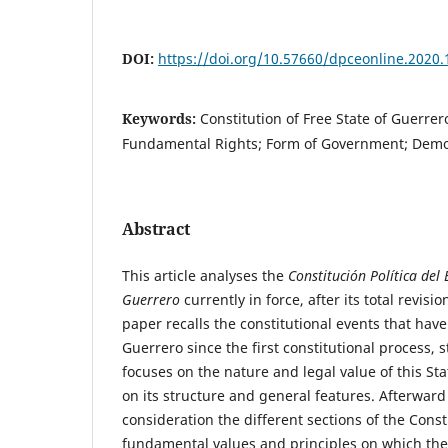
DOI:
https://doi.org/10.57660/dpceonline.2020.
Keywords:
Constitution of Free State of Guerrero
Fundamental Rights; Form of Government; Demo
Abstract
This article analyses the
Constitución Política del
Guerrero
currently in force, after its total revisi
paper recalls the constitutional events that have
Guerrero since the first constitutional process, s
focuses on the nature and legal value of this Sta
on its structure and general features. Afterward 
consideration the different sections of the Constit
fundamental values and principles on which the 