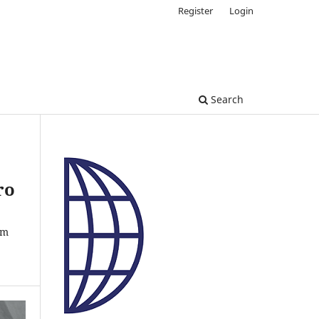
Register
Login
Search
ro
um