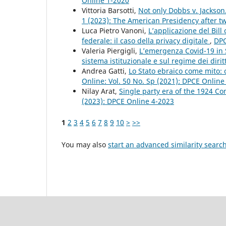
Online 1-2020
Vittoria Barsotti,
Not only Dobbs v. Jackso
1 (2023): The American Presidency after tw
Luca Pietro Vanoni,
L’applicazione del Bil
federale: il caso della privacy digitale
,
DPC
Valeria Piergigli,
L’emergenza Covid-19 in S
sistema istituzionale e sul regime dei dirit
Andrea Gatti,
Lo Stato ebraico come mito:
Online: Vol. 50 No. Sp (2021): DPCE Onlin
Nilay Arat,
Single party era of the 1924 C
(2023): DPCE Online 4-2023
1
2
3
4
5
6
7
8
9
10
>
>>
You may also
start an advanced similarity searc