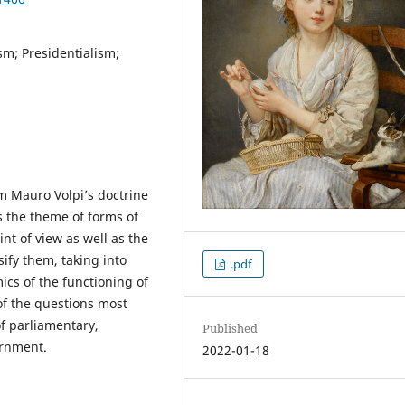
m; Presidentialism;
m Mauro Volpi’s doctrine
s the theme of forms of
nt of view as well as the
sify them, taking into
.pdf
cs of the functioning of
of the questions most
of parliamentary,
Published
ernment.
2022-01-18