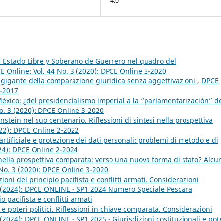
4.0
el Estado Libre y Soberano de Guerrero nel quadro del
E Online: Vol. 44 No. 3 (2020): DPCE Online 3-2020
 gigante della comparazione giuridica senza aggettivazioni
,
DPCE
2-2017
éxico: ¿del presidencialismo imperial a la “parlamentarización” d
o. 3 (2020): DPCE Online 3-2020
nstein nel suo centenario. Riflessioni di sintesi nella prospettiva
022): DPCE Online 2-2022
artificiale e protezione dei dati personali: problemi di metodo e di
024): DPCE Online 2-2024
 nella prospettiva comparata: verso una nuova forma di stato? Alcu
 No. 3 (2020): DPCE Online 3-2020
ioni del principio pacifista e conflitti armati. Considerazioni
1 (2024): DPCE ONLINE - SP1 2024 Numero Speciale Pescara
o pacifista e conflitti armati
i e poteri politici. Riflessioni in chiave comparata. Considerazioni
(2024): DPCE ONLINE - SP1 2025 - Giurisdizioni costituzionali e pot