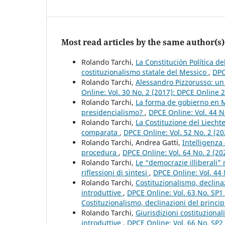
Most read articles by the same author(s)
Rolando Tarchi,
La Constitución Política d
costituzionalismo statale del Messico
,
DPC
Rolando Tarchi,
Alessandro Pizzorusso: un
Online: Vol. 30 No. 2 (2017): DPCE Online 
Rolando Tarchi,
La forma de gobierno en M
presidencialismo?
,
DPCE Online: Vol. 44 N
Rolando Tarchi,
La Costituzione del Liechte
comparata
,
DPCE Online: Vol. 52 No. 2 (2
Rolando Tarchi, Andrea Gatti,
Intelligenza 
procedura
,
DPCE Online: Vol. 64 No. 2 (2
Rolando Tarchi,
Le “democrazie illiberali”
riflessioni di sintesi
,
DPCE Online: Vol. 44
Rolando Tarchi,
Costituzionalismo, declinaz
introduttive
,
DPCE Online: Vol. 63 No. SP
Costituzionalismo, declinazioni del principi
Rolando Tarchi,
Giurisdizioni costituzional
introduttive
,
DPCE Online: Vol. 66 No. SP2 