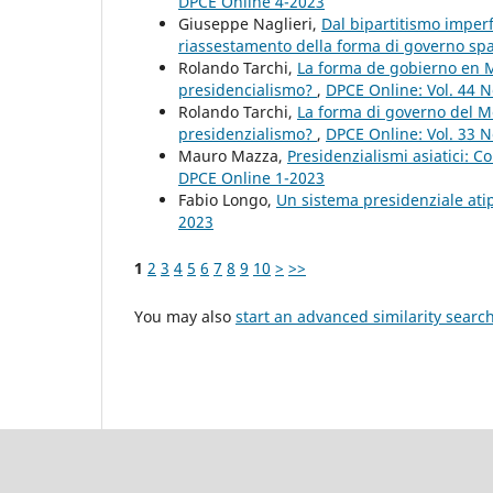
DPCE Online 4-2023
Giuseppe Naglieri,
Dal bipartitismo imperfe
riassestamento della forma di governo s
Rolando Tarchi,
La forma de gobierno en M
presidencialismo?
,
DPCE Online: Vol. 44 N
Rolando Tarchi,
La forma di governo del M
presidenzialismo?
,
DPCE Online: Vol. 33 N
Mauro Mazza,
Presidenzialismi asiatici: C
DPCE Online 1-2023
Fabio Longo,
Un sistema presidenziale atip
2023
1
2
3
4
5
6
7
8
9
10
>
>>
You may also
start an advanced similarity searc