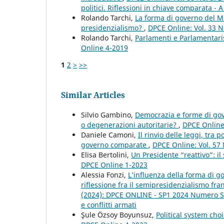
politici. Riflessioni in chiave comparata - A
Rolando Tarchi,
La forma di governo del M
presidenzialismo?
,
DPCE Online: Vol. 33 N
Rolando Tarchi,
Parlamenti e Parlamentar
Online 4-2019
1
2
>
>>
Similar Articles
Silvio Gambino,
Democrazia e forme di gove
o degenerazioni autoritarie?
,
DPCE Online:
Daniele Camoni,
Il rinvio delle leggi, tra
governo comparate
,
DPCE Online: Vol. 57
Elisa Bertolini,
Un Presidente “reattivo”: i
DPCE Online 1-2023
Alessia Fonzi,
L’influenza della forma di go
riflessione fra il semipresidenzialismo fr
(2024): DPCE ONLINE - SP1 2024 Numero Spe
e conflitti armati
Şule Özsoy Boyunsuz,
Political system ch