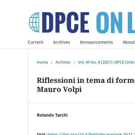
Current
Archives
Announcements
About
Home
/
Archives
/
Vol. 49 No. 4 (2021): DPCE Onli
Riflessioni in tema di form
Mauro Volpi
Rolando Tarchi
DOI:
https://doi.org/10.57660/dpceonline.2021.