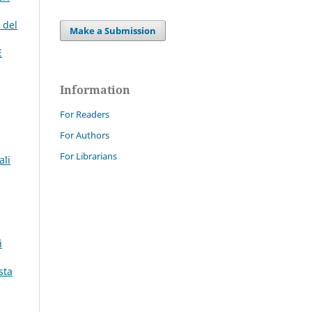
 del
Make a Submission
E
Information
For Readers
For Authors
For Librarians
ali
i
sta