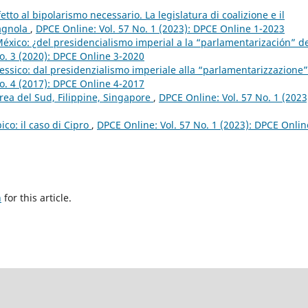
tto al bipolarismo necessario. La legislatura di coalizione e il
pagnola
,
DPCE Online: Vol. 57 No. 1 (2023): DPCE Online 1-2023
éxico: ¿del presidencialismo imperial a la “parlamentarización” d
o. 3 (2020): DPCE Online 3-2020
essico: dal presidenzialismo imperiale alla “parlamentarizzazione”
o. 4 (2017): DPCE Online 4-2017
orea del Sud, Filippine, Singapore
,
DPCE Online: Vol. 57 No. 1 (2023
ico: il caso di Cipro
,
DPCE Online: Vol. 57 No. 1 (2023): DPCE Onlin
h
for this article.