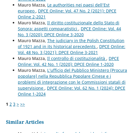
Mauro Mazza,
Le authorities nei paesi dell’Est
europeo
,
DPCE Online: Vol. 47 No. 2 (2021): DPCE
Online 2-2021
Mauro Mazza,
Il diritto costituzionale dello Stato di
Sonora: aspetti comparatistici
,
DPCE Online: Vol. 44
No. 3 (2020): DPCE Online 3-2020
Mauro Mazza,
The judiciary in the Polish Constitution
of 1921 and in its historical precedents
,
DPCE Online:
Vol. 48 No. 3 (2021): DPCE Online 3-2021
Mauro Mazza,
Il controllo di costituzionalità
,
DPCE
Online: Vol. 42 No. 1 (2020): DPCE Online 1-2020
Mauro Mazza,
L’ufficio del Pubblico Ministero (Procura
popolare) nella Repubblica Popolare Cinese e i
problemi di integrazione con le Commissioni statali di
supervisione
,
DPCE Online: Vol. 62 No. 1 (2024): DPCE
Online 1-2024
1
2
3
>
>>
Similar Articles