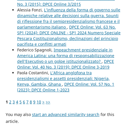
No. 3 (2015): DPCE Online 3/2015
Alessia Fonzi,
L’influenza della forma di governo sulle
dinamiche relative alle decisioni sulla guerra. Spunti
di riflessione fra il semipresidenzialismo francese e il
parlamentarismo italiano
,
DPCE Online: Vol. 63 No.
SP1 (2024): DPCE ONLINE - SP1 2024 Numero Speciale
Pescara Costituzionalismo, declinazioni del principio
pacifista e conflitti armati
Federico Spagnoli,
Impeachment presidenziale in
America Latina: una forma di responsabilizzazione
dell’Esecutivo o un golpe istituzionalizzato?
,
DPCE
Online: Vol. 40 No. 3 (2019): DPCE Online 3-2019
Paola Costantini,
L’Africa anglofona tra
presidenzialismi e assetti presidenziali: Nigeria,
Kenya, Gambia, Ghana
,
DPCE Online: Vol. 57 No. 1
(2023): DPCE Online 1-2023
1
2
3
4
5
6
7
8
9
10
>
>>
You may also
start an advanced similarity search
for this
article.