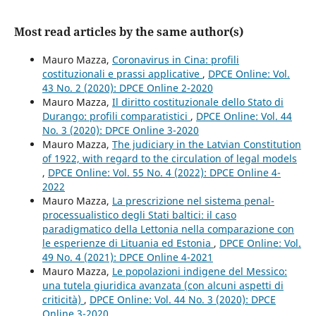
Most read articles by the same author(s)
Mauro Mazza,
Coronavirus in Cina: profili
costituzionali e prassi applicative
,
DPCE Online: Vol.
43 No. 2 (2020): DPCE Online 2-2020
Mauro Mazza,
Il diritto costituzionale dello Stato di
Durango: profili comparatistici
,
DPCE Online: Vol. 44
No. 3 (2020): DPCE Online 3-2020
Mauro Mazza,
The judiciary in the Latvian Constitution
of 1922, with regard to the circulation of legal models
,
DPCE Online: Vol. 55 No. 4 (2022): DPCE Online 4-
2022
Mauro Mazza,
La prescrizione nel sistema penal-
processualistico degli Stati baltici: il caso
paradigmatico della Lettonia nella comparazione con
le esperienze di Lituania ed Estonia
,
DPCE Online: Vol.
49 No. 4 (2021): DPCE Online 4-2021
Mauro Mazza,
Le popolazioni indigene del Messico:
una tutela giuridica avanzata (con alcuni aspetti di
criticità)
,
DPCE Online: Vol. 44 No. 3 (2020): DPCE
Online 3-2020