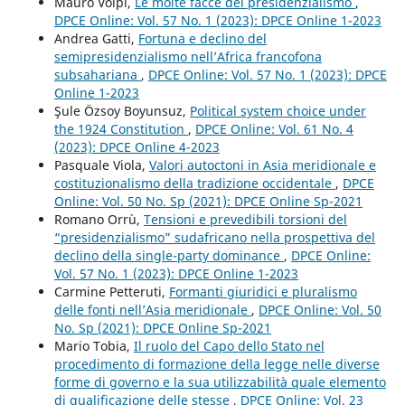
Mauro Volpi,
Le molte facce del presidenzialismo
,
DPCE Online: Vol. 57 No. 1 (2023): DPCE Online 1-2023
Andrea Gatti,
Fortuna e declino del
semipresidenzialismo nell’Africa francofona
subsahariana
,
DPCE Online: Vol. 57 No. 1 (2023): DPCE
Online 1-2023
Şule Özsoy Boyunsuz,
Political system choice under
the 1924 Constitution
,
DPCE Online: Vol. 61 No. 4
(2023): DPCE Online 4-2023
Pasquale Viola,
Valori autoctoni in Asia meridionale e
costituzionalismo della tradizione occidentale
,
DPCE
Online: Vol. 50 No. Sp (2021): DPCE Online Sp-2021
Romano Orrù,
Tensioni e prevedibili torsioni del
“presidenzialismo” sudafricano nella prospettiva del
declino della single-party dominance
,
DPCE Online:
Vol. 57 No. 1 (2023): DPCE Online 1-2023
Carmine Petteruti,
Formanti giuridici e pluralismo
delle fonti nell’Asia meridionale
,
DPCE Online: Vol. 50
No. Sp (2021): DPCE Online Sp-2021
Mario Tobia,
Il ruolo del Capo dello Stato nel
procedimento di formazione della legge nelle diverse
forme di governo e la sua utilizzabilità quale elemento
di qualificazione delle stesse
,
DPCE Online: Vol. 23